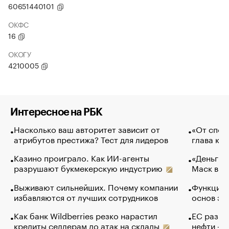
60651440101
ОКФС
16
ОКОГУ
4210005
Интересное на РБК
Насколько ваш авторитет зависит от
«От спор
атрибутов престижа? Тест для лидеров
глава ко
Казино проиграло. Как ИИ-агенты
«Деньги б
разрушают букмекерскую индустрию
Маск в и
Выживают сильнейших. Почему компании
Функции 
избавляются от лучших сотрудников
основ эф
Как банк Wildberries резко нарастил
ЕС разре
кредиты селлерам до атак на склады
нефти — 