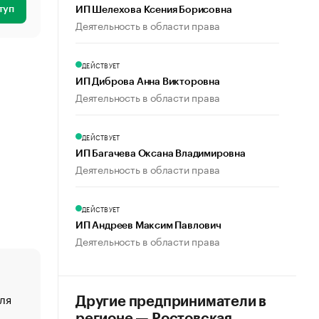
туп
ИП Шелехова Ксения Борисовна
Деятельность в области права
ДЕЙСТВУЕТ
ИП Диброва Анна Викторовна
Деятельность в области права
ДЕЙСТВУЕТ
ИП Багачева Оксана Владимировна
Деятельность в области права
ДЕЙСТВУЕТ
ИП Андреев Максим Павлович
Деятельность в области права
ля
«От спорта тело стареет иначе». Как живет глава ко
Другие предприниматели в
создавшей GTA