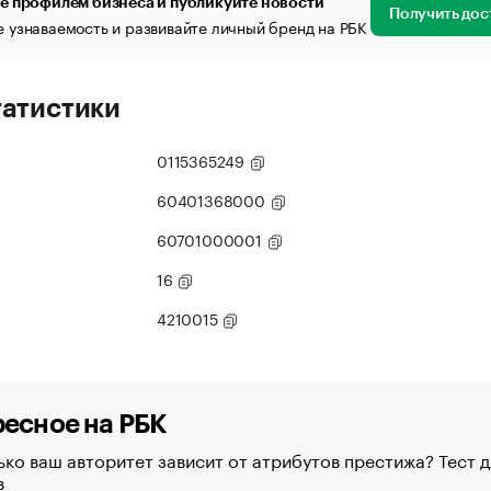
е профилем бизнеса и публикуйте новости
Получить дос
 узнаваемость и развивайте личный бренд на РБК
татистики
0115365249
60401368000
60701000001
16
4210015
есное на РБК
ко ваш авторитет зависит от атрибутов престижа? Тест д
в