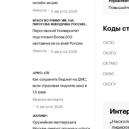
Управляйт
онлайн-акцию
Повышайте
Новость
5 августа 2026
ФГАОУ ВО РНИМУ ИМ. Н.И.
ПИРОГОВА МИНЗДРАВА РОССИИ
Коды с
(ПИРОГОВСКИЙ УНИВЕРСИТЕТ)
Пироговский Университет
подготовил более 200
ОКПО
наставников со всей России
Новость
5 августа 2026
ОКАТО
ОКТМО
ОКФС
«OWC» LTD
Как сохранить бюджет на ДМС,
ОКОГУ
если страховая подняла цену в
1,5 раза
Мнение эксперта
5 августа 2026
Интер
«КАЛИБР»
Насколь
Оружейная мастерская в
лидеро
Москве: ремонт оружия и услуги