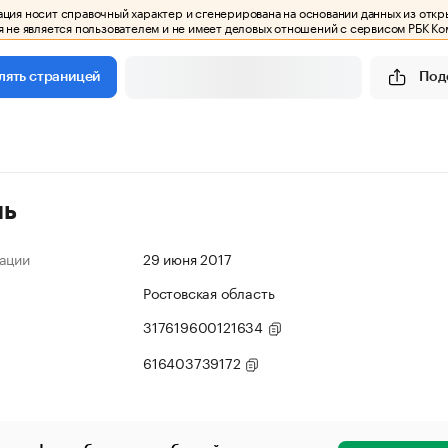
ия носит справочный характер и сгенерирована на основании данных из откр
 не является пользователем и не имеет деловых отношений с сервисом РБК Ко
Под
лять страницей
ль
ации
29 июня 2017
Ростовская область
317619600121634
616403739172