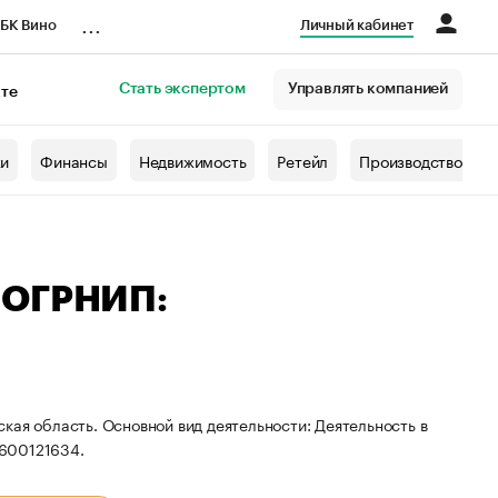
...
БК Вино
Личный кабинет
Стать экспертом
Управлять компанией
кте
азета
жи
Финансы
Недвижимость
Ретейл
Производство
 ОГРНИП:
кая область. Основной вид деятельности: Деятельность в
9600121634.