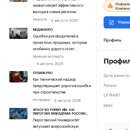
Информац
назвал секрет эффективного
Компания
выхода в новые регионы
Новость
6 августа 2026
Управ
МЕДИКАПРО
Ошибки руководителей в
Профиль
проектных продажах, которые
особенно дорого стоят
Мнение эксперта
Профи
6 августа 2026
STENKIN.PRO
Дата регистр
Как технический надзор
Регион
предотвращает дорогие ошибки
при строительстве
ОГРНИП
Интервью
6 августа 2026
ИНН
ФГАОУ ВО РНИМУ ИМ. Н.И.
ПИРОГОВА МИНЗДРАВА РОССИИ
(ПИРОГОВСКИЙ УНИВЕРСИТЕТ)
Пироговский Университет
запускает всероссийскую