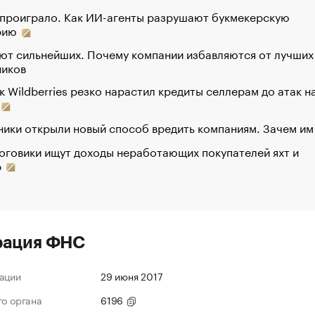
 проиграло. Как ИИ-агенты разрушают букмекерскую
рию
ют сильнейших. Почему компании избавляются от лучших
ников
к Wildberries резко нарастил кредиты селлерам до атак н
ики открыли новый способ вредить компаниям. Зачем им
оговики ищут доходы неработающих покупателей яхт и
р
рация ФНС
ации
29 июня 2017
го органа
6196