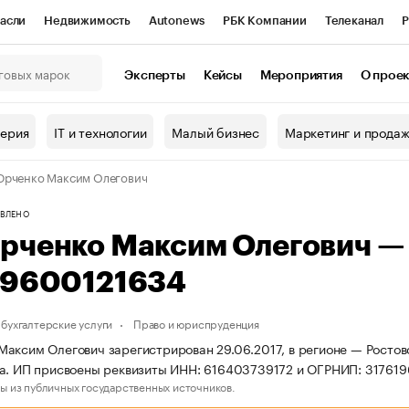
асли
Недвижимость
Autonews
РБК Компании
Телеканал
Р
К Курсы
РБК Life
Тренды
Визионеры
Национальные проекты
Эксперты
Кейсы
Мероприятия
О прое
онный клуб
Исследования
Кредитные рейтинги
Франшизы
Г
терия
IT и технологии
Малый бизнес
Маркетинг и прода
Проверка контрагентов
Политика
Экономика
Бизнес
рченко Максим Олегович
ы
ВЛЕНО
рченко Максим Олегович —
19600121634
бухгалтерские услуги
Право и юриспруденция
аксим Олегович зарегистрирован 29.06.2017, в регионе — Ростовс
а. ИП присвоены реквизиты ИНН: 616403739172 и ОГРНИП: 31761
ы из публичных государственных источников.