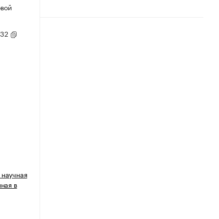
овой
/32
 научная
ная в