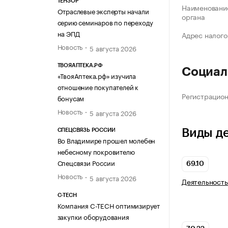
ТЕНЗОР
Наименование
Отраслевые эксперты начали
органа
серию семинаров по переходу
на ЭПД
Адрес налого
Новость
5 августа 2026
ТВОЯАПТЕКА.РФ
Социал
«ТвояАптека.рф» изучила
отношение покупателей к
Регистрацио
бонусам
Новость
5 августа 2026
Виды д
СПЕЦСВЯЗЬ РОССИИ
Во Владимире прошел молебен
небесному покровителю
Спецсвязи России
69.10
Новость
5 августа 2026
Деятельность
C-TECH
Компания C-TECH оптимизирует
закупки оборудования