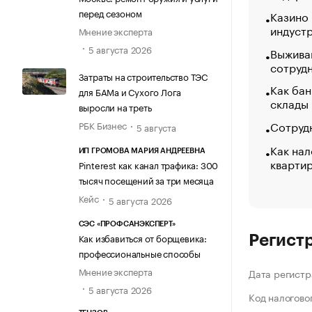
перед сезоном
Казино
индуст
Мнение эксперта
5 августа 2026
Выжива
сотруд
Затраты на строительство ТЭС
Как бан
для БАМа и Сухого Лога
склады
выросли на треть
Сотрудн
РБК Бизнес
5 августа
Как нал
ИП ГРОМОВА МАРИЯ АНДРЕЕВНА
кварти
Pinterest как канал трафика: 300
тысяч посещений за три месяца
Кейс
5 августа 2026
СЭС «ПРОФСАНЭКСПЕРТ»
Как избавиться от борщевика:
Регист
профессиональные способы
Мнение эксперта
Дата регистр
5 августа 2026
Код налогово