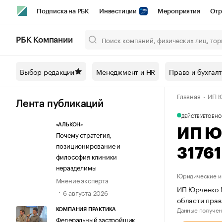
Подписка на РБК
Инвестиции
Мероприятия
Отр
Спорт
Школа управления РБК
РБК Образование
РБ
РБК Компании
Город
Стиль
Крипто
РБК Бизнес-среда
Дискусси
Выбор редакции
Менеджмент и HR
Право и бухгал
Спецпроекты СПб
Конференции СПб
Спецпроекты
Главная
ИП Ю
Технологии и медиа
Финансы
Рынок наличной валют
Лента публикаций
ДЕЙСТВУЕТ
ОБНО
«АЛЬКОН»
ИП Ю
Почему стратегия,
позиционирование и
3176
философия клиники
неразделимы
Юридические и 
Мнение эксперта
ИП Юрченко М
6 августа 2026
области прав
Данные получен
КОМПАНИЯ ПРАКТИКА
Федеральный застройщик