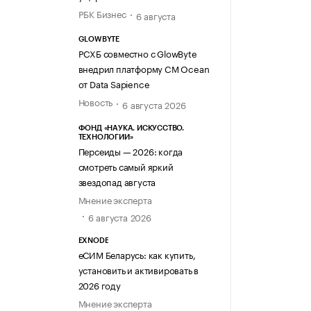
РБК Бизнес
6 августа
GLOWBYTE
РСХБ совместно с GlowByte
внедрил платформу CM Ocean
от Data Sapience
Новость
6 августа 2026
ФОНД «НАУКА. ИСКУССТВО.
ТЕХНОЛОГИИ»
Персеиды — 2026: когда
смотреть самый яркий
звездопад августа
Мнение эксперта
6 августа 2026
EXNODE
еСИМ Беларусь: как купить,
установить и активировать в
2026 году
Мнение эксперта