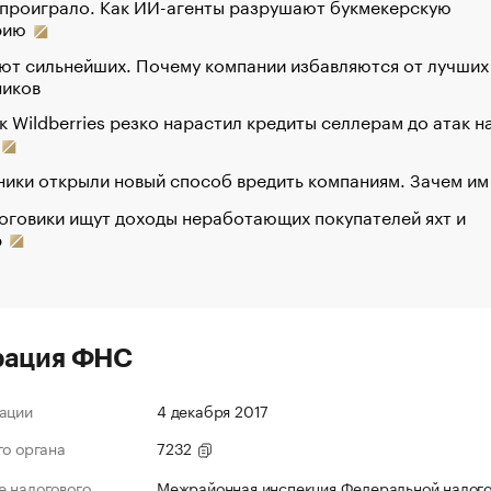
 проиграло. Как ИИ-агенты разрушают букмекерскую
рию
ют сильнейших. Почему компании избавляются от лучших
ников
к Wildberries резко нарастил кредиты селлерам до атак н
ики открыли новый способ вредить компаниям. Зачем им
оговики ищут доходы неработающих покупателей яхт и
р
рация ФНС
ации
4 декабря 2017
го органа
7232
 налогового
Межрайонная инспекция Федеральной налог