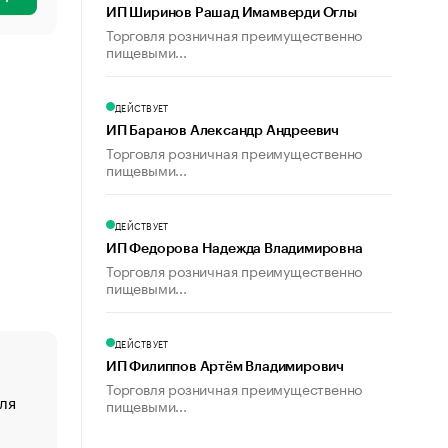
ИП Ширинов Рашад Имамверди Оглы
Торговля розничная преимущественно
пищевыми...
ДЕЙСТВУЕТ
ИП Баранов Александр Андреевич
Торговля розничная преимущественно
пищевыми...
ДЕЙСТВУЕТ
ИП Федорова Надежда Владимировна
Торговля розничная преимущественно
пищевыми...
ДЕЙСТВУЕТ
ИП Филиппов Артём Владимирович
Торговля розничная преимущественно
ля
«От спорта тело стареет иначе». Как живет глава ко
пищевыми...
создавшей GTA