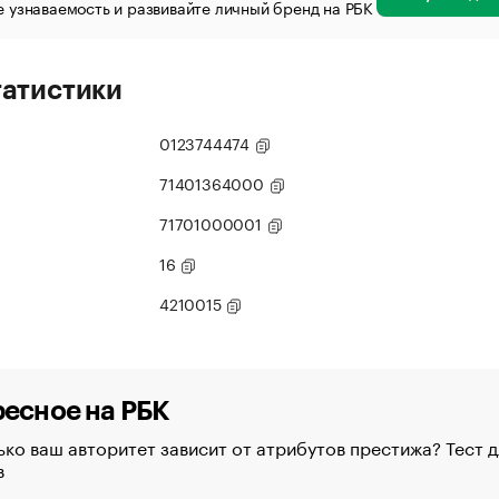
 узнаваемость и развивайте личный бренд на РБК
татистики
0123744474
71401364000
71701000001
16
4210015
есное на РБК
ко ваш авторитет зависит от атрибутов престижа? Тест д
в