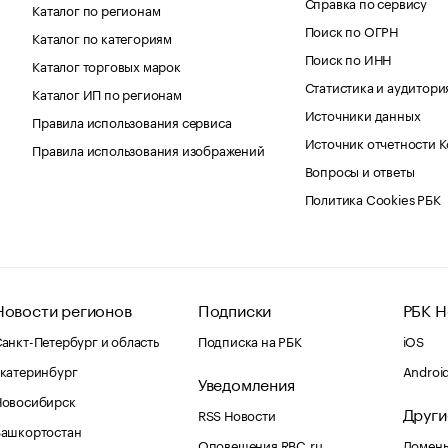
Справка по сервису
Каталог по регионам
Поиск по ОГРН
Каталог по категориям
Поиск по ИНН
Каталог торговых марок
Статистика и аудитори
Каталог ИП по регионам
Источники данных
Правила использования сервиса
Источник отчетности 
Правила использования изображений
Вопросы и ответы
Политика Cookies РБК
Новости регионов
Подписки
РБК Н
анкт-Петербург и область
Подписка на РБК
iOS
катеринбург
Androi
Уведомления
Новосибирск
Други
RSS Новости
Башкортостан
Оповещения RBC.ru
Домены