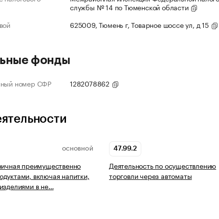
службы № 14 по Тюменской области
вой
625009, Тюмень г, Товарное шоссе ул, д 15
ьные фонды
нный номер СФР
1282078862
еятельности
47.99.2
ОСНОВНОЙ
ничная преимущественно
Деятельность по осуществлению
дуктами, включая напитки,
торговли через автоматы
изделиями в не…