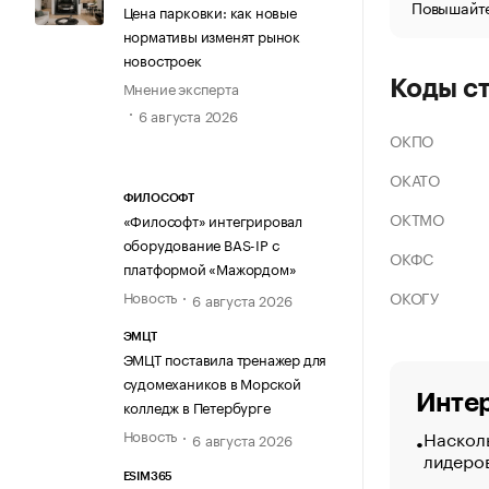
Повышайте
Цена парковки: как новые
нормативы изменят рынок
новостроек
Коды с
Мнение эксперта
6 августа 2026
ОКПО
ОКАТО
ФИЛОСОФТ
ОКТМО
«Философт» интегрировал
оборудование BAS-IP с
ОКФС
платформой «Мажордом»
ОКОГУ
Новость
6 августа 2026
ЭМЦТ
ЭМЦТ поставила тренажер для
судомехаников в Морской
Интер
колледж в Петербурге
Насколь
Новость
6 августа 2026
лидеро
ESIM365