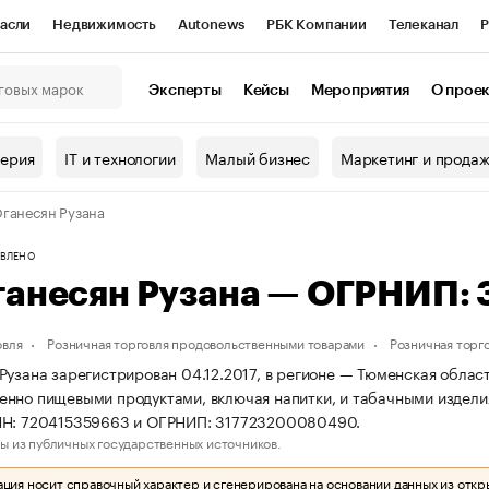
асли
Недвижимость
Autonews
РБК Компании
Телеканал
Р
К Курсы
РБК Life
Тренды
Визионеры
Национальные проекты
Эксперты
Кейсы
Мероприятия
О прое
онный клуб
Исследования
Кредитные рейтинги
Франшизы
Г
терия
IT и технологии
Малый бизнес
Маркетинг и прода
Проверка контрагентов
Политика
Экономика
Бизнес
ганесян Рузана
ы
ВЛЕНО
ганесян Рузана — ОГРНИП:
овля
Розничная торговля продовольственными товарами
Розничная торг
Рузана зарегистрирован 04.12.2017, в регионе — Тюменская област
нно пищевыми продуктами, включая напитки, и табачными издели
НН: 720415359663 и ОГРНИП: 317723200080490.
ы из публичных государственных источников.
ия носит справочный характер и сгенерирована на основании данных из откр