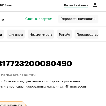
...
БК Вино
Личный кабинет
Стать экспертом
Управлять компанией
кте
азета
жи
Финансы
Недвижимость
Ретейл
Производство
 317723200080490
овля пищевыми продуктами
ь. Основной вид деятельности: Торговля розничная
ями в неспециализированных магазинах. ИП присвоены
ытых источников.