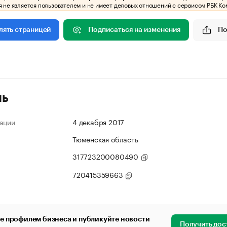
 не является пользователем и не имеет деловых отношений с сервисом РБК Ко
Подписаться на изменения
По
лять страницей
ль
ации
4 декабря 2017
Тюменская область
317723200080490
720415359663
е профилем бизнеса и публикуйте новости
Получить дос