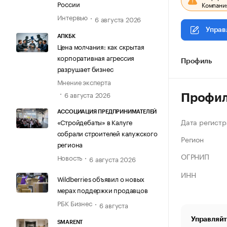
России
Компания
Интервью
6 августа 2026
Управ
АПКБК
Цена молчания: как скрытая
корпоративная агрессия
Профиль
разрушает бизнес
Мнение эксперта
6 августа 2026
Профи
АССОЦИАЦИЯ ПРЕДПРИНИМАТЕЛЕЙ
Дата регистр
«Стройдебаты» в Калуге
собрали строителей калужского
Регион
региона
ОГРНИП
Новость
6 августа 2026
ИНН
Wildberries объявил о новых
мерах поддержки продавцов
РБК Бизнес
6 августа
Управляйт
SMARENT