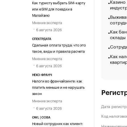
Казино
Как туристу выбрать SIM-карту
индуст
или eSIM для поездки в
Малайзию
Выжива
сотруд
Мнение эксперта
6 августа 2026
Как бан
склады
СПЕКТРДАТА
Сдельная оплата труда: что это
Сотрудн
такое, виды и правила расчета
Как нал
Мнение эксперта
кварти
6 августа 2026
НЕКО-ФРАНЧ
Налоги во франчайзинге: как
платить меньше и не нарушать
Регист
закон
Мнение эксперта
Дата регистр
6 августа 2026
Код налогово
OWL | СОВА
Новый сотрудник как клиент:
Наименование