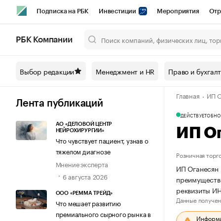
Подписка на РБК
Инвестиции
Мероприятия
Отр
Спорт
Школа управления РБК
РБК Образование
РБ
РБК Компании
Город
Стиль
Крипто
РБК Бизнес-среда
Дискусси
Выбор редакции
Менеджмент и HR
Право и бухгал
Спецпроекты СПб
Конференции СПб
Спецпроекты
Главная
ИП О
Технологии и медиа
Финансы
Рынок наличной валют
Лента публикаций
ДЕЙСТВУЕТ
ОБНО
АО «ДЕЛОВОЙ ЦЕНТР
ИП О
НЕЙРОХИРУРГИИ»
Что чувствует пациент, узнав о
тяжелом диагнозе
Розничная торг
Мнение эксперта
ИП Оганесян 
6 августа 2026
преимуществе
реквизиты И
ООО «РЕММА ТРЕЙД»
Данные получен
Что мешает развитию
премиального сырного рынка в
Информац