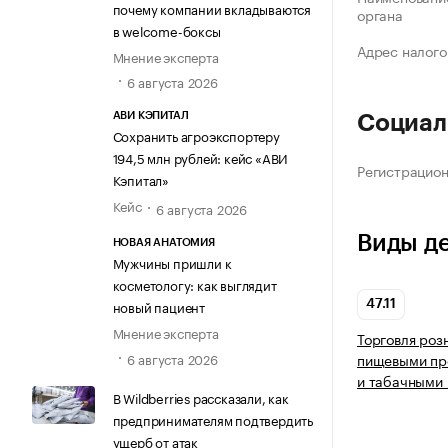
почему компании вкладываются
органа
в welcome-боксы
Адрес налого
Мнение эксперта
6 августа 2026
АВИ КЭПИТАЛ
Социал
Сохранить агроэкспортеру
194,5 млн рублей: кейс «АВИ
Регистрацио
Кэпитал»
Кейс
6 августа 2026
Виды д
НОВАЯ АНАТОМИЯ
Мужчины пришли к
косметологу: как выглядит
новый пациент
47.11
Мнение эксперта
Торговля роз
6 августа 2026
пищевыми про
и табачными 
В Wildberries рассказали, как
предпринимателям подтвердить
ущерб от атак