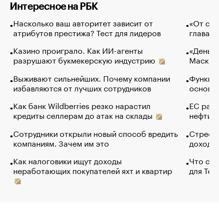
Интересное на РБК
Насколько ваш авторитет зависит от
«От спо
атрибутов престижа? Тест для лидеров
глава к
Казино проиграло. Как ИИ-агенты
«Деньги
разрушают букмекерскую индустрию
Маск в 
Выживают сильнейших. Почему компании
Функции
избавляются от лучших сотрудников
основ э
Как банк Wildberries резко нарастил
ЕС раз
кредиты селлерам до атак на склады
нефти —
Сотрудники открыли новый способ вредить
Стресс 
компаниям. Зачем им это
доходов
Как налоговики ищут доходы
Что обв
неработающих покупателей яхт и квартир
для Tel