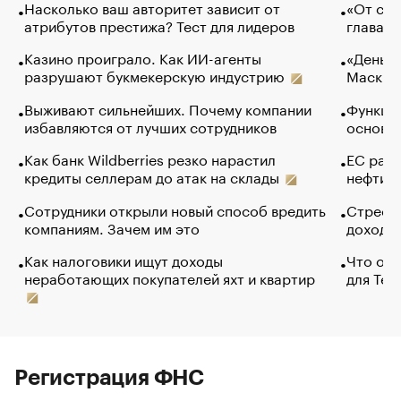
Насколько ваш авторитет зависит от
«От спо
атрибутов престижа? Тест для лидеров
глава к
Казино проиграло. Как ИИ-агенты
«Деньги
разрушают букмекерскую индустрию
Маск в 
Выживают сильнейших. Почему компании
Функции
избавляются от лучших сотрудников
основ э
Как банк Wildberries резко нарастил
ЕС раз
кредиты селлерам до атак на склады
нефти —
Сотрудники открыли новый способ вредить
Стресс 
компаниям. Зачем им это
доходов
Как налоговики ищут доходы
Что обв
неработающих покупателей яхт и квартир
для Tel
Регистрация ФНС