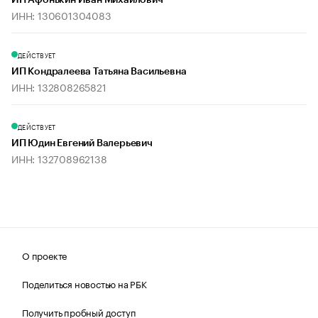
ИП Афонькин Иван Михайлович
ИНН: 130601304083
ДЕЙСТВУЕТ
ИП Кондралеева Татьяна Васильевна
ИНН: 132808265821
ДЕЙСТВУЕТ
ИП Юдин Евгений Валерьевич
ИНН: 132708962138
О проекте
Поделиться новостью на РБК
Получить пробный доступ