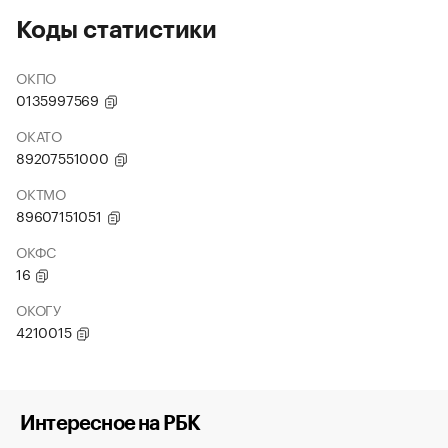
Коды статистики
ОКПО
0135997569
ОКАТО
89207551000
ОКТМО
89607151051
ОКФС
16
ОКОГУ
4210015
Интересное на РБК