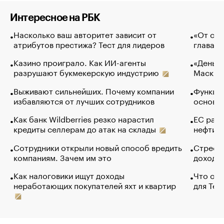
Интересное на РБК
Насколько ваш авторитет зависит от
«От спо
атрибутов престижа? Тест для лидеров
глава к
Казино проиграло. Как ИИ-агенты
«Деньги
разрушают букмекерскую индустрию
Маск в 
Выживают сильнейших. Почему компании
Функции
избавляются от лучших сотрудников
основ э
Как банк Wildberries резко нарастил
ЕС раз
кредиты селлерам до атак на склады
нефти —
Сотрудники открыли новый способ вредить
Стресс 
компаниям. Зачем им это
доходов
Как налоговики ищут доходы
Что обв
неработающих покупателей яхт и квартир
для Tel