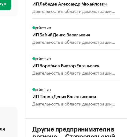
туп
ИП Лебедев Александр Михайлович
Деятельность в области демонстрации...
ДЕЙСТВУЕТ
ИП Бабий Денис Васильевич
Деятельность в области демонстрации...
ДЕЙСТВУЕТ
ИП Воробьев Виктор Евгеньевич
Деятельность в области демонстрации...
ДЕЙСТВУЕТ
ИП Попов Денис Валентинович
Деятельность в области демонстрации...
ля
«От спорта тело стареет иначе». Как живет глава ко
Другие предприниматели в
создавшей GTA