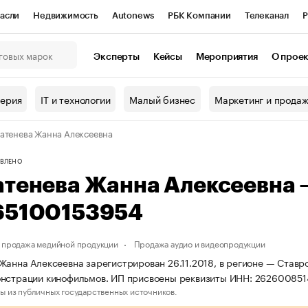
асли
Недвижимость
Autonews
РБК Компании
Телеканал
Р
К Курсы
РБК Life
Тренды
Визионеры
Национальные проекты
Эксперты
Кейсы
Мероприятия
О прое
онный клуб
Исследования
Кредитные рейтинги
Франшизы
Г
терия
IT и технологии
Малый бизнес
Маркетинг и прода
Проверка контрагентов
Политика
Экономика
Бизнес
атенева Жанна Алексеевна
ы
ВЛЕНО
атенева Жанна Алексеевна
65100153954
 продажа медийной продукции
Продажа аудио и видеопродукции
Жанна Алексеевна зарегистрирован 26.11.2018, в регионе — Ставро
нстрации кинофильмов. ИП присвоены реквизиты ИНН: 262600851
ы из публичных государственных источников.