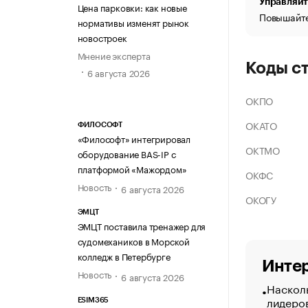
Управляйт
Цена парковки: как новые
Повышайте
нормативы изменят рынок
новостроек
Мнение эксперта
Коды с
6 августа 2026
ОКПО
ОКАТО
ФИЛОСОФТ
«Философт» интегрировал
ОКТМО
оборудование BAS-IP с
платформой «Мажордом»
ОКФС
Новость
6 августа 2026
ОКОГУ
ЭМЦТ
ЭМЦТ поставила тренажер для
судомехаников в Морской
колледж в Петербурге
Интер
Новость
6 августа 2026
Насколь
лидеро
ESIM365