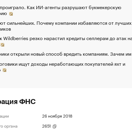
 проиграло. Как ИИ-агенты разрушают букмекерскую
рию
ют сильнейших. Почему компании избавляются от лучших
ников
к Wildberries резко нарастил кредиты селлерам до атак н
ики открыли новый способ вредить компаниям. Зачем им
оговики ищут доходы неработающих покупателей яхт и
р
рация ФНС
ации
26 ноября 2018
го органа
2651