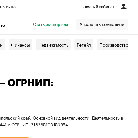
...
БК Вино
Личный кабинет
Стать экспертом
Управлять компанией
кте
азета
жи
Финансы
Недвижимость
Ретейл
Производство
 — ОГРНИП:
польский край. Основной вид деятельности: Деятельность в
441 и ОГРНИП: 318265100153954.