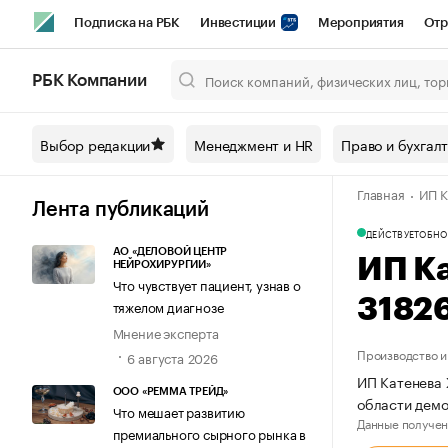
Подписка на РБК
Инвестиции
Мероприятия
Отр
Спорт
Школа управления РБК
РБК Образование
РБ
РБК Компании
Город
Стиль
Крипто
РБК Бизнес-среда
Дискусси
Выбор редакции
Менеджмент и HR
Право и бухгал
Спецпроекты СПб
Конференции СПб
Спецпроекты
Главная
ИП К
Технологии и медиа
Финансы
Рынок наличной валют
Лента публикаций
ДЕЙСТВУЕТ
ОБНО
АО «ДЕЛОВОЙ ЦЕНТР
ИП К
НЕЙРОХИРУРГИИ»
Что чувствует пациент, узнав о
3182
тяжелом диагнозе
Мнение эксперта
Производство и
6 августа 2026
ИП Катенева 
ООО «РЕММА ТРЕЙД»
области демо
Что мешает развитию
Данные получен
премиального сырного рынка в