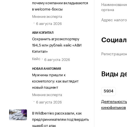
почему компании вкладываются
Наименование
в welcome-боксы
органа
Мнение эксперта
Адрес налого
6 августа 2026
АВИ КЭПИТАЛ
Сохранить агроэкспортеру
Социал
194,5 млн рублей: кейс «АВИ
Кэпитал»
Регистрацио
Кейс
6 августа 2026
НОВАЯ АНАТОМИЯ
Виды д
Мужчины пришли к
косметологу: как выглядит
новый пациент
59.14
Мнение эксперта
Деятельность
6 августа 2026
кинофильмов
В Wildberries рассказали, как
предпринимателям подтвердить
ущерб от атак