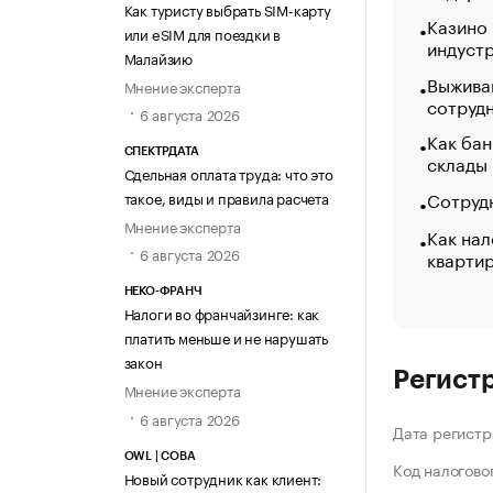
Как туристу выбрать SIM-карту
Казино
или eSIM для поездки в
индуст
Малайзию
Выжива
Мнение эксперта
сотруд
6 августа 2026
Как бан
СПЕКТРДАТА
склады
Сдельная оплата труда: что это
Сотрудн
такое, виды и правила расчета
Мнение эксперта
Как нал
6 августа 2026
кварти
НЕКО-ФРАНЧ
Налоги во франчайзинге: как
платить меньше и не нарушать
закон
Регист
Мнение эксперта
6 августа 2026
Дата регистр
OWL | СОВА
Код налогово
Новый сотрудник как клиент: