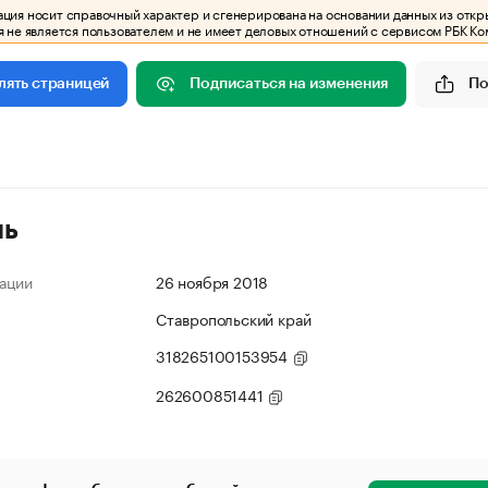
ия носит справочный характер и сгенерирована на основании данных из откр
 не является пользователем и не имеет деловых отношений с сервисом РБК Ко
Подписаться на изменения
По
лять страницей
ль
ации
26 ноября 2018
Ставропольский край
318265100153954
262600851441