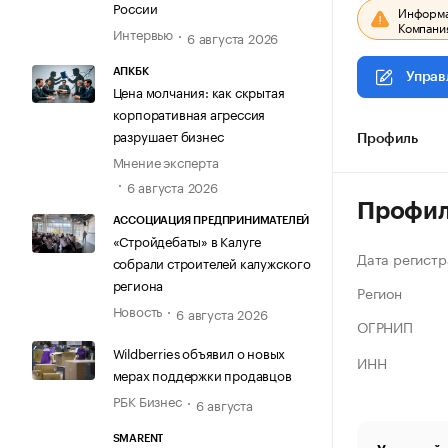
России
Информац
Компания
Интервью
6 августа 2026
АПКБК
Управ
Цена молчания: как скрытая
корпоративная агрессия
разрушает бизнес
Профиль
Мнение эксперта
6 августа 2026
Профи
АССОЦИАЦИЯ ПРЕДПРИНИМАТЕЛЕЙ
«Стройдебаты» в Калуге
Дата регистр
собрали строителей калужского
региона
Регион
Новость
6 августа 2026
ОГРНИП
Wildberries объявил о новых
ИНН
мерах поддержки продавцов
РБК Бизнес
6 августа
SMARENT