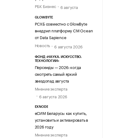
РБК Бизнес
6 августа
GLOWBYTE
РСХБ совместно с GlowByte
внедрил платформу CM Ocean
от Data Sapience
Новость
6 августа 2026
ФОНД «НАУКА. ИСКУССТВО.
ТЕХНОЛОГИИ»
Персеиды — 2026: когда
смотреть самый яркий
звездопад августа
Мнение эксперта
6 августа 2026
EXNODE
еСИМ Беларусь: как купить,
установить и активировать в
2026 году
Мнение эксперта