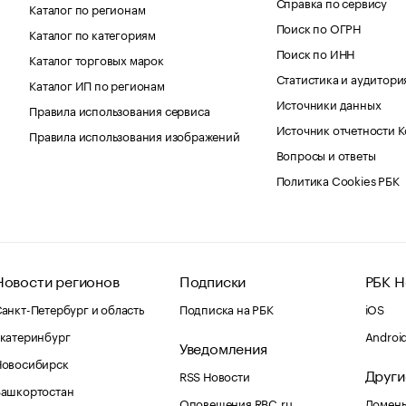
Справка по сервису
Каталог по регионам
Поиск по ОГРН
Каталог по категориям
Поиск по ИНН
Каталог торговых марок
Статистика и аудитори
Каталог ИП по регионам
Источники данных
Правила использования сервиса
Источник отчетности 
Правила использования изображений
Вопросы и ответы
Политика Cookies РБК
Новости регионов
Подписки
РБК Н
анкт-Петербург и область
Подписка на РБК
iOS
катеринбург
Androi
Уведомления
Новосибирск
Други
RSS Новости
Башкортостан
Оповещения RBC.ru
Домены