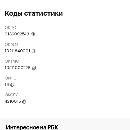
Коды статистики
ОКПО
0136092543
ОКАТО
10211840001
ОКТМО
10511000226
ОКФС
16
ОКОГУ
4210015
Интересное на РБК