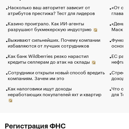
Насколько ваш авторитет зависит от
«От спо
атрибутов престижа? Тест для лидеров
глава к
Казино проиграло. Как ИИ-агенты
«Деньги
разрушают букмекерскую индустрию
Маск в 
Выживают сильнейших. Почему компании
Функции
избавляются от лучших сотрудников
основ э
Как банк Wildberries резко нарастил
ЕС раз
кредиты селлерам до атак на склады
нефти —
Сотрудники открыли новый способ вредить
Стресс 
компаниям. Зачем им это
доходов
Как налоговики ищут доходы
Что обв
неработающих покупателей яхт и квартир
для Tel
Регистрация ФНС