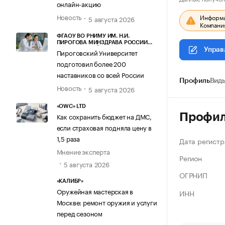
онлайн-акцию
Новость
Информац
5 августа 2026
Компания
ФГАОУ ВО РНИМУ ИМ. Н.И.
ПИРОГОВА МИНЗДРАВА РОССИИ
(ПИРОГОВСКИЙ УНИВЕРСИТЕТ)
Управ
Пироговский Университет
подготовил более 200
наставников со всей России
Профиль
Виды
Новость
5 августа 2026
«OWC» LTD
Профи
Как сохранить бюджет на ДМС,
если страховая подняла цену в
1,5 раза
Дата регистр
Мнение эксперта
Регион
5 августа 2026
ОГРНИП
«КАЛИБР»
Оружейная мастерская в
ИНН
Москве: ремонт оружия и услуги
перед сезоном