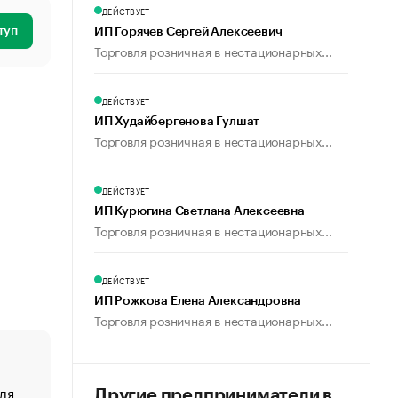
ДЕЙСТВУЕТ
туп
ИП Горячев Сергей Алексеевич
Торговля розничная в нестационарных...
ДЕЙСТВУЕТ
ИП Худайбергенова Гулшат
Торговля розничная в нестационарных...
ДЕЙСТВУЕТ
ИП Курюгина Светлана Алексеевна
Торговля розничная в нестационарных...
ДЕЙСТВУЕТ
ИП Рожкова Елена Александровна
Торговля розничная в нестационарных...
ля
«От спорта тело стареет иначе». Как живет глава ко
Другие предприниматели в