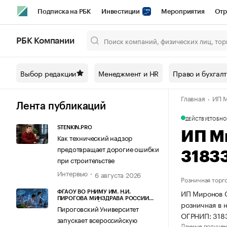
Подписка на РБК
Инвестиции
Мероприятия
Отр
Спорт
Школа управления РБК
РБК Образование
РБ
РБК Компании
Город
Стиль
Крипто
РБК Бизнес-среда
Дискусси
Выбор редакции
Менеджмент и HR
Право и бухгал
Спецпроекты СПб
Конференции СПб
Спецпроекты
Главная
ИП М
Технологии и медиа
Финансы
Рынок наличной валют
Лента публикаций
ДЕЙСТВУЕТ
ОБНО
STENKIN.PRO
ИП М
Как технический надзор
предотвращает дорогие ошибки
3183
при строительстве
Интервью
6 августа 2026
Розничная торг
ИП Миронов С
ФГАОУ ВО РНИМУ ИМ. Н.И.
ПИРОГОВА МИНЗДРАВА РОССИИ
розничная в 
(ПИРОГОВСКИЙ УНИВЕРСИТЕТ)
Пироговский Университет
ОГРНИП: 31
запускает всероссийскую
Данные получен