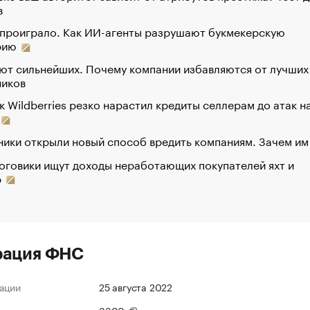
в
 проиграло. Как ИИ-агенты разрушают букмекерскую
рию
ют сильнейших. Почему компании избавляются от лучших
ников
к Wildberries резко нарастил кредиты селлерам до атак н
ики открыли новый способ вредить компаниям. Зачем им
оговики ищут доходы неработающих покупателей яхт и
р
рация ФНС
ации
25 августа 2022