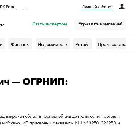
...
БК Вино
Личный кабинет
Стать экспертом
Управлять компанией
кте
азета
жи
Финансы
Недвижимость
Ретейл
Производство
ич — ОГРНИП:
адимирская область. Основной вид деятельности: Торговля
ой и обувью. ИП присвоены реквизиты ИНН: 332501323250 и