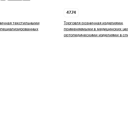
47.74
ничная текстильными
Торговля розничная изделиями,
специализированных
применяемыми в медицинских цел
ортопедическими изделиями в с