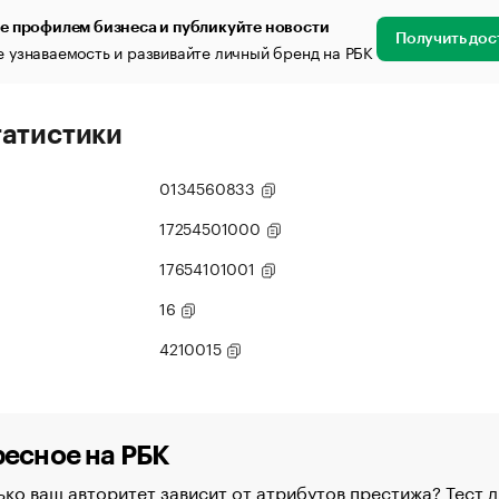
е профилем бизнеса и публикуйте новости
Получить дос
 узнаваемость и развивайте личный бренд на РБК
татистики
0134560833
17254501000
17654101001
16
4210015
есное на РБК
ко ваш авторитет зависит от атрибутов престижа? Тест д