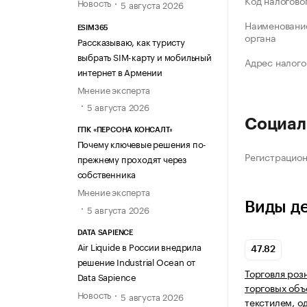
Код налогово
Новость
5 августа 2026
Наименование
ESIM365
органа
Рассказываю, как туристу
выбрать SIM-карту и мобильный
Адрес налого
интернет в Армении
Мнение эксперта
5 августа 2026
Социал
ГПК «ПЕРСОНА КОНСАЛТ»
Почему ключевые решения по-
Регистрацио
прежнему проходят через
собственника
Мнение эксперта
Виды д
5 августа 2026
DATA SAPIENCE
Air Liquide в России внедрила
47.82
решение Industrial Ocean от
Торговля роз
Data Sapience
торговых объ
Новость
5 августа 2026
текстилем, о