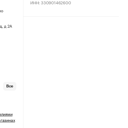
ИНН: 330901462600
по
, д 2А
Все
делиями
агазинах