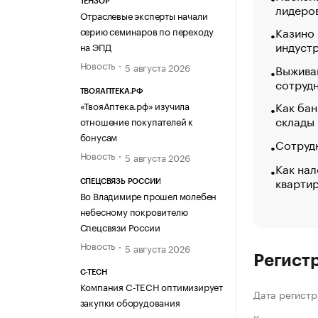
ТЕНЗОР
лидеро
Отраслевые эксперты начали
Казино
серию семинаров по переходу
индуст
на ЭПД
Новость
5 августа 2026
Выжива
сотруд
ТВОЯАПТЕКА.РФ
Как бан
«ТвояАптека.рф» изучила
склады
отношение покупателей к
бонусам
Сотрудн
Новость
5 августа 2026
Как нал
кварти
СПЕЦСВЯЗЬ РОССИИ
Во Владимире прошел молебен
небесному покровителю
Спецсвязи России
Новость
5 августа 2026
Регист
C-TECH
Компания C-TECH оптимизирует
Дата регистр
закупки оборудования