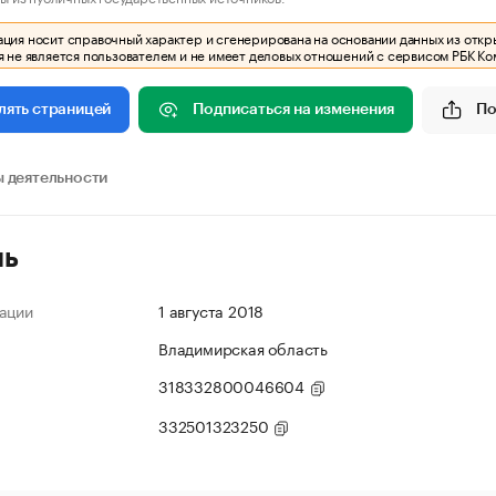
ия носит справочный характер и сгенерирована на основании данных из откр
 не является пользователем и не имеет деловых отношений с сервисом РБК Ко
Подписаться на изменения
По
лять страницей
 деятельности
ль
ации
1 августа 2018
Владимирская область
318332800046604
332501323250