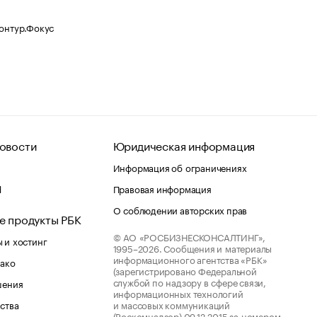
Контур.Фокус
овости
Юридическая информация
Информация об ограничениях
d
Правовая информация
О соблюдении авторских прав
е продукты РБК
© АО «РОСБИЗНЕСКОНСАЛТИНГ»,
 и хостинг
1995–2026.
Сообщения и материалы
информационного агентства «РБК»
лако
(зарегистрировано Федеральной
службой по надзору в сфере связи,
шения
информационных технологий
ства
и массовых коммуникаций
(Роскомнадзор) 09.12.2015 за номером