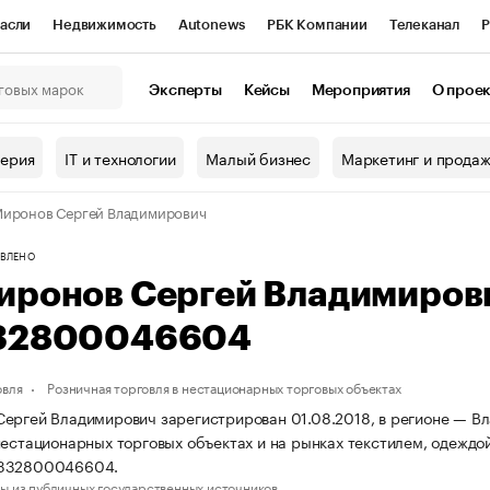
асли
Недвижимость
Autonews
РБК Компании
Телеканал
Р
К Курсы
РБК Life
Тренды
Визионеры
Национальные проекты
Эксперты
Кейсы
Мероприятия
О прое
онный клуб
Исследования
Кредитные рейтинги
Франшизы
Г
терия
IT и технологии
Малый бизнес
Маркетинг и прода
Проверка контрагентов
Политика
Экономика
Бизнес
иронов Сергей Владимирович
ы
ВЛЕНО
иронов Сергей Владимиров
32800046604
овля
Розничная торговля в нестационарных торговых объектах
ергей Владимирович зарегистрирован 01.08.2018, в регионе — Вл
нестационарных торговых объектах и на рынках текстилем, одежд
8332800046604.
ы из публичных государственных источников.