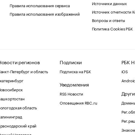
Источники данных
Правила использования сервиса
Источник отчетности 
Правила использования изображений
Вопросы и ответы
Политика Cookies РБК
Новости регионов
Подписки
РБК Н
анкт-Петербург и область
Подписка на РБК
iOS
катеринбург
Androi
Уведомления
Новосибирск
Други
RSS Новости
Башкортостан
Оповещения RBC.ru
Домены
ологодская область
Рег.об
Калининград
Рег.ре
раснодарский край
Знаком
Нижний Новгород