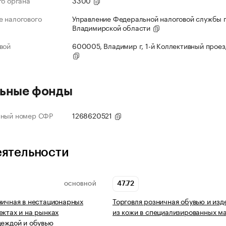
го органа
3300
 налогового
Управление Федеральной налоговой службы 
Владимирской области
вой
600005, Владимир г, 1-й Коллективный проезд
ьные фонды
нный номер СФР
1268620521
еятельности
47.72
ОСНОВНОЙ
ничная в нестационарных
Торговля розничная обувью и из
ектах и на рынках
из кожи в специализированных м
деждой и обувью