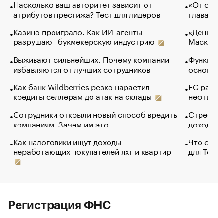
Насколько ваш авторитет зависит от
«От спо
атрибутов престижа? Тест для лидеров
глава к
Казино проиграло. Как ИИ-агенты
«Деньги
разрушают букмекерскую индустрию
Маск в 
Выживают сильнейших. Почему компании
Функции
избавляются от лучших сотрудников
основ э
Как банк Wildberries резко нарастил
ЕС раз
кредиты селлерам до атак на склады
нефти —
Сотрудники открыли новый способ вредить
Стресс 
компаниям. Зачем им это
доходов
Как налоговики ищут доходы
Что обв
неработающих покупателей яхт и квартир
для Tel
Регистрация ФНС