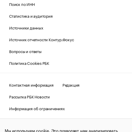
Поиск по ИНН
Статистика и аудитория
Источники данных
Источник отчетности Контур.Фокус
Вопросы и ответы
Политика Cookies РБК
Контактная информация
Редакция
Рассылка РБК Новости
Информация об ограничениях
Правовая информация
О соблюдении авторских прав
Мы используем cookie. Это позволяет нам анализировать
© АО «РОСБИЗНЕСКОНСАЛТИНГ»,
1995–2026.
Сообщения