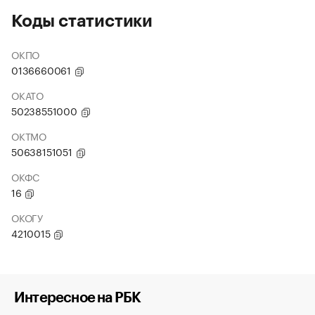
Коды статистики
ОКПО
0136660061
ОКАТО
50238551000
ОКТМО
50638151051
ОКФС
16
ОКОГУ
4210015
Интересное на РБК