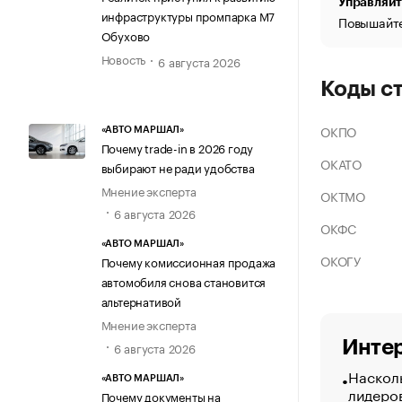
Управляйт
инфраструктуры промпарка М7
Повышайте
Обухово
Новость
6 августа 2026
Коды с
ОКПО
«АВТО МАРШАЛ»
Почему trade-in в 2026 году
ОКАТО
выбирают не ради удобства
Мнение эксперта
ОКТМО
6 августа 2026
ОКФС
«АВТО МАРШАЛ»
ОКОГУ
Почему комиссионная продажа
автомобиля снова становится
альтернативой
Мнение эксперта
Интер
6 августа 2026
Насколь
«АВТО МАРШАЛ»
лидеро
Почему документы на