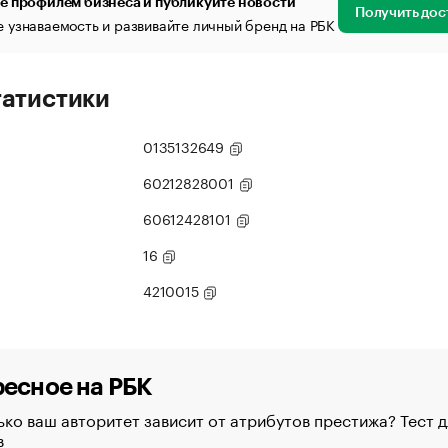
е профилем бизнеса и публикуйте новости
Получить дос
 узнаваемость и развивайте личный бренд на РБК
татистики
0135132649
60212828001
60612428101
16
4210015
есное на РБК
ко ваш авторитет зависит от атрибутов престижа? Тест д
в