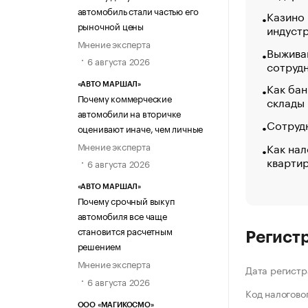
автомобиль стали частью его
Казино
рыночной цены
индуст
Мнение эксперта
Выжива
6 августа 2026
сотруд
Как бан
«АВТО МАРШАЛ»
Почему коммерческие
склады
автомобили на вторичке
Сотрудн
оценивают иначе, чем личные
Как нал
Мнение эксперта
кварти
6 августа 2026
«АВТО МАРШАЛ»
Почему срочный выкуп
автомобиля все чаще
становится расчетным
Регист
решением
Мнение эксперта
Дата регистр
6 августа 2026
Код налогово
ООО «МАГИКОСМО»