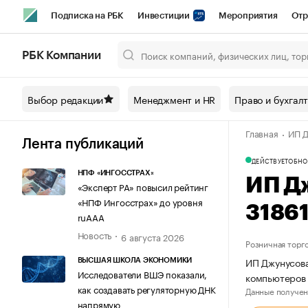
Подписка на РБК
Инвестиции
Мероприятия
Отр
Спорт
Школа управления РБК
РБК Образование
РБ
РБК Компании
Город
Стиль
Крипто
РБК Бизнес-среда
Дискусси
Выбор редакции
Менеджмент и HR
Право и бухгал
Спецпроекты СПб
Конференции СПб
Спецпроекты
Главная
ИП Д
Технологии и медиа
Финансы
Рынок наличной валют
Лента публикаций
ДЕЙСТВУЕТ
ОБНО
НПФ «ИНГОССТРАХ»
ИП Д
«Эксперт РА» повысил рейтинг
«НПФ Ингосстрах» до уровня
3186
ruAAA
Новость
6 августа 2026
Розничная торг
ИП Джунусова
ВЫСШАЯ ШКОЛА ЭКОНОМИКИ
Исследователи ВШЭ показали,
компьютеров 
как создавать регуляторную ДНК
Данные получен
напрямую