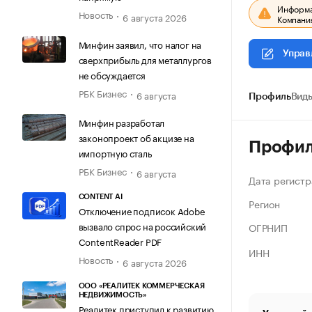
Информац
Новость
6 августа 2026
Компания
Минфин заявил, что налог на
Управ
сверхприбыль для металлургов
не обсуждается
РБК Бизнес
6 августа
Профиль
Виды
Минфин разработал
законопроект об акцизе на
Профи
импортную сталь
РБК Бизнес
6 августа
Дата регистр
CONTENT AI
Регион
Отключение подписок Adobe
вызвало спрос на российский
ОГРНИП
ContentReader PDF
ИНН
Новость
6 августа 2026
ООО «РЕАЛИТЕК КОММЕРЧЕСКАЯ
НЕДВИЖИМОСТЬ»
Реалитек приступил к развитию