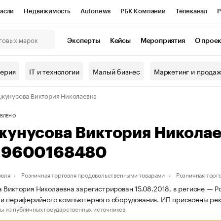
асли
Недвижимость
Autonews
РБК Компании
Телеканал
Р
К Курсы
РБК Life
Тренды
Визионеры
Национальные проекты
Эксперты
Кейсы
Мероприятия
О прое
онный клуб
Исследования
Кредитные рейтинги
Франшизы
Г
терия
IT и технологии
Малый бизнес
Маркетинг и прода
Проверка контрагентов
Политика
Экономика
Бизнес
жунусова Виктория Николаевна
ы
ВЛЕНО
жунусова Виктория Никола
19600168480
овля
Розничная торговля продовольственными товарами
Розничная торг
 Виктория Николаевна зарегистрирован 15.08.2018, в регионе — Ро
и периферийного компьютерного оборудования. ИП присвоены ре
ы из публичных государственных источников.