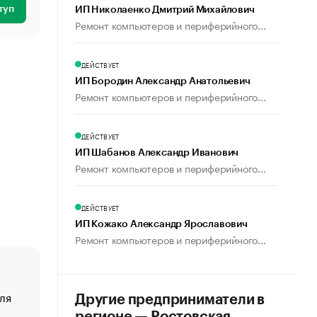
туп
ИП Николаенко Дмитрий Михайлович
Ремонт компьютеров и периферийного...
ДЕЙСТВУЕТ
ИП Бородин Александр Анатольевич
Ремонт компьютеров и периферийного...
ДЕЙСТВУЕТ
ИП Шабанов Александр Иванович
Ремонт компьютеров и периферийного...
ДЕЙСТВУЕТ
ИП Кожако Александр Ярославович
Ремонт компьютеров и периферийного...
ля
«От спорта тело стареет иначе». Как живет глава ко
Другие предприниматели в
создавшей GTA