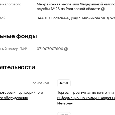
 налогового
Межрайонная инспекция Федеральной налог
службы № 26 по Ростовской области
вой
344019, Ростов-на-Дону г, Мясникова ул, д 52
ьные фонды
нный номер ПФР
071007007606
еятельности
47.91
ОСНОВНОЙ
ьютеров и периферийного
Торговля розничная по почте или
го оборудования
информационно-коммуникационно
Интернет