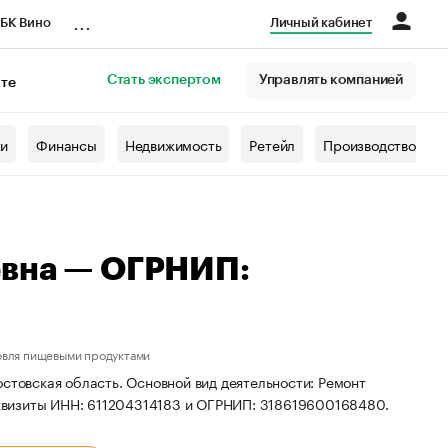
...
БК Вино
Личный кабинет
Стать экспертом
Управлять компанией
кте
азета
жи
Финансы
Недвижимость
Ретейл
Производство
евна — ОГРНИП:
овля пищевыми продуктами
стовская область. Основной вид деятельности: Ремонт
квизиты ИНН: 611204314183 и ОГРНИП: 318619600168480.