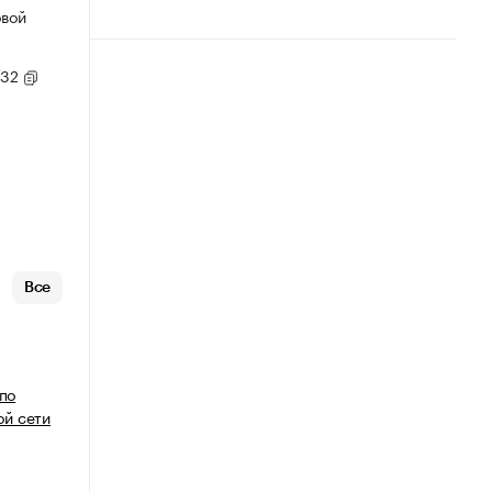
овой
/32
Все
 по
й сети