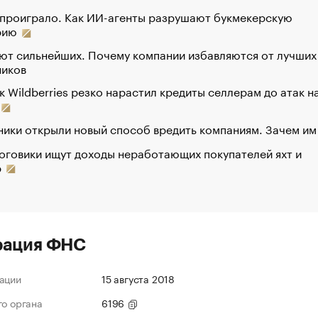
 проиграло. Как ИИ-агенты разрушают букмекерскую
рию
ют сильнейших. Почему компании избавляются от лучших
ников
к Wildberries резко нарастил кредиты селлерам до атак н
ики открыли новый способ вредить компаниям. Зачем им
оговики ищут доходы неработающих покупателей яхт и
р
рация ФНС
ации
15 августа 2018
го органа
6196