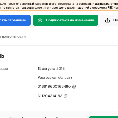
ия носит справочный характер и сгенерирована на основании данных из откр
 не является пользователем и не имеет деловых отношений с сервисом РБК Ко
Подписаться на изменения
По
лять страницей
 деятельности
ль
ации
15 августа 2018
Ростовская область
318619600168480
611204314183