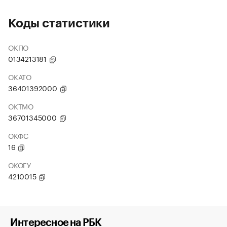
Коды статистики
ОКПО
0134213181
ОКАТО
36401392000
ОКТМО
36701345000
ОКФС
16
ОКОГУ
4210015
Интересное на РБК