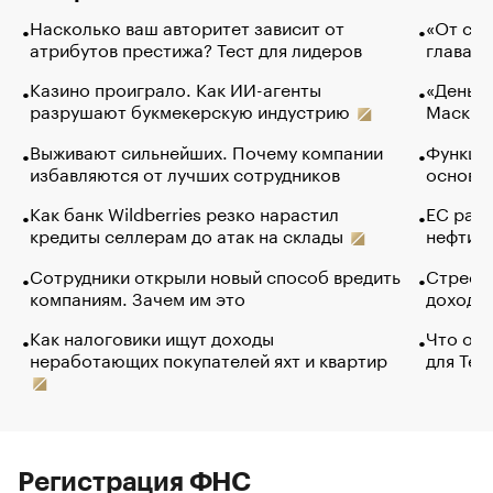
Насколько ваш авторитет зависит от
«От спо
атрибутов престижа? Тест для лидеров
глава к
Казино проиграло. Как ИИ-агенты
«Деньги
разрушают букмекерскую индустрию
Маск в 
Выживают сильнейших. Почему компании
Функции
избавляются от лучших сотрудников
основ э
Как банк Wildberries резко нарастил
ЕС раз
кредиты селлерам до атак на склады
нефти —
Сотрудники открыли новый способ вредить
Стресс 
компаниям. Зачем им это
доходов
Как налоговики ищут доходы
Что обв
неработающих покупателей яхт и квартир
для Tel
Регистрация ФНС