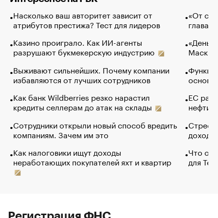
Насколько ваш авторитет зависит от
«От спо
атрибутов престижа? Тест для лидеров
глава к
Казино проиграло. Как ИИ-агенты
«Деньги
разрушают букмекерскую индустрию
Маск в 
Выживают сильнейших. Почему компании
Функции
избавляются от лучших сотрудников
основ э
Как банк Wildberries резко нарастил
ЕС раз
кредиты селлерам до атак на склады
нефти —
Сотрудники открыли новый способ вредить
Стресс 
компаниям. Зачем им это
доходов
Как налоговики ищут доходы
Что обв
неработающих покупателей яхт и квартир
для Tel
Регистрация ФНС