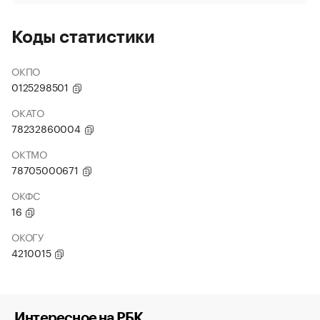
Коды статистики
ОКПО
0125298501
ОКАТО
78232860004
ОКТМО
78705000671
ОКФС
16
ОКОГУ
4210015
Интересное на РБК