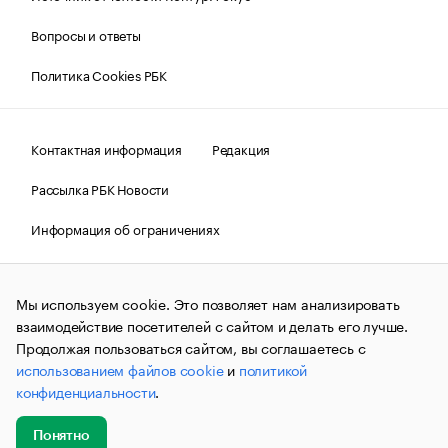
Вопросы и ответы
Политика Cookies РБК
Контактная информация
Редакция
Рассылка РБК Новости
Информация об ограничениях
Правовая информация
О соблюдении авторских прав
Мы используем cookie. Это позволяет нам анализировать
© АО «РОСБИЗНЕСКОНСАЛТИНГ»,
1995–2026.
Сообщения
и материалы информационного агентства «РБК»
взаимодействие посетителей с сайтом и делать его лучше.
(зарегистрировано Федеральной службой по надзору в сфере
Продолжая пользоваться сайтом, вы соглашаетесь с
связи, информационных технологий и массовых
использованием файлов cookie
и
политикой
коммуникаций (Роскомнадзор) 09.12.2015 за номером ИА
№ФС77-63848) сопровождаются пометкой «РБК». Отдельные
конфиденциальности
.
публикации могут содержать информацию,
не предназначенную для пользователей
до 18 лет.
companycardsfeedback@rbc.ru
Понятно