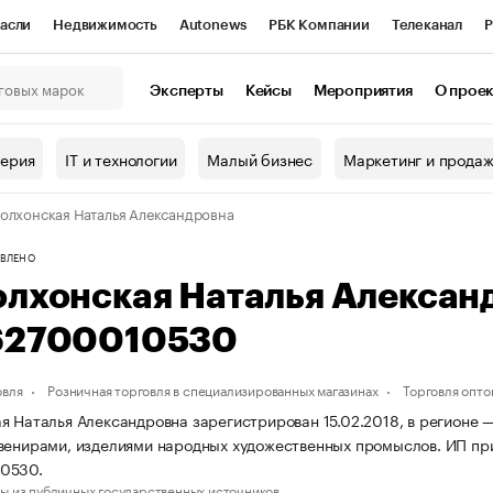
асли
Недвижимость
Autonews
РБК Компании
Телеканал
Р
К Курсы
РБК Life
Тренды
Визионеры
Национальные проекты
Эксперты
Кейсы
Мероприятия
О прое
онный клуб
Исследования
Кредитные рейтинги
Франшизы
Г
терия
IT и технологии
Малый бизнес
Маркетинг и прода
Проверка контрагентов
Политика
Экономика
Бизнес
олхонская Наталья Александровна
ы
ВЛЕНО
олхонская Наталья Алексан
62700010530
овля
Розничная торговля в специализированных магазинах
Торговля опто
я Наталья Александровна зарегистрирован 15.02.2018, в регионе —
венирами, изделиями народных художественных промыслов. ИП п
0530.
ы из публичных государственных источников.