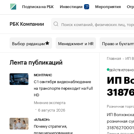
Подписка на РБК
Инвестиции
Мероприятия
Отр
Спорт
Школа управления РБК
РБК Образование
РБ
РБК Компании
Город
Стиль
Крипто
РБК Бизнес-среда
Дискусси
Выбор редакции
Менеджмент и HR
Право и бухгал
Спецпроекты СПб
Конференции СПб
Спецпроекты
Главная
ИП В
Технологии и медиа
Финансы
Рынок наличной валют
Лента публикаций
ДЕЙСТВУЕТ
ОБНО
МОНТРАНС
ИП В
С 1 сентября видеонаблюдение
на транспорте переходит на Full
3187
HD
Мнение эксперта
Розничная торг
6 августа 2026
ИП Волхонска
розничная су
«АЛЬКОН»
Почему стратегия,
31876270001
позиционирование и
Данные получен