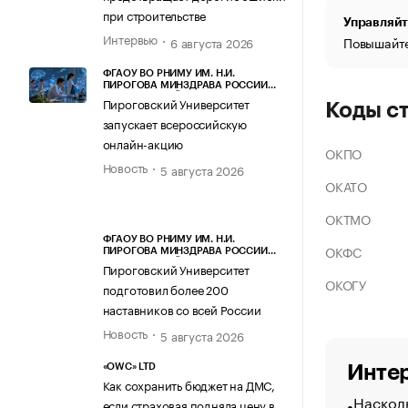
при строительстве
Управляйт
Интервью
Повышайте
6 августа 2026
ФГАОУ ВО РНИМУ ИМ. Н.И.
ПИРОГОВА МИНЗДРАВА РОССИИ
(ПИРОГОВСКИЙ УНИВЕРСИТЕТ)
Пироговский Университет
Коды с
запускает всероссийскую
онлайн-акцию
ОКПО
Новость
5 августа 2026
ОКАТО
ОКТМО
ФГАОУ ВО РНИМУ ИМ. Н.И.
ОКФС
ПИРОГОВА МИНЗДРАВА РОССИИ
(ПИРОГОВСКИЙ УНИВЕРСИТЕТ)
Пироговский Университет
ОКОГУ
подготовил более 200
наставников со всей России
Новость
5 августа 2026
Интер
«OWC» LTD
Как сохранить бюджет на ДМС,
Насколь
если страховая подняла цену в