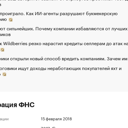
в
 проиграло. Как ИИ-агенты разрушают букмекерскую
рию
ют сильнейших. Почему компании избавляются от лучших
ников
к Wildberries резко нарастил кредиты селлерам до атак н
ики открыли новый способ вредить компаниям. Зачем им
оговики ищут доходы неработающих покупателей яхт и
р
рация ФНС
ации
15 февраля 2018