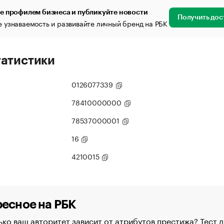
е профилем бизнеса и публикуйте новости
Получить дос
 узнаваемость и развивайте личный бренд на РБК
татистики
0126077339
78410000000
78537000001
16
4210015
есное на РБК
ко ваш авторитет зависит от атрибутов престижа? Тест д