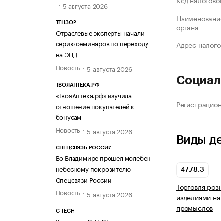
Код налогово
5 августа 2026
Наименование
ТЕНЗОР
органа
Отраслевые эксперты начали
серию семинаров по переходу
Адрес налого
на ЭПД
Новость
5 августа 2026
Социал
ТВОЯАПТЕКА.РФ
«ТвояАптека.рф» изучила
Регистрацио
отношение покупателей к
бонусам
Новость
5 августа 2026
Виды д
СПЕЦСВЯЗЬ РОССИИ
Во Владимире прошел молебен
небесному покровителю
47.78.3
Спецсвязи России
Торговля роз
Новость
5 августа 2026
изделиями н
промыслов
C-TECH
Компания C-TECH оптимизирует