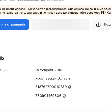
ия носит справочный характер и сгенерирована на основании данных из откр
 не является пользователем и не имеет деловых отношений с сервисом РБК Ко
Под
лять страницей
ль
ации
15 февраля 2018
Ярославская область
318762700010530
760901469606