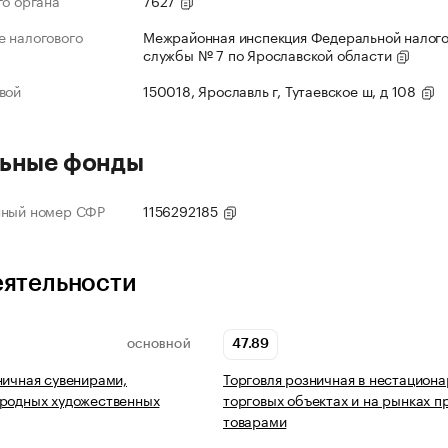
го органа
7627
 налогового
Межрайонная инспекция Федеральной налог
службы № 7 по Ярославской области
вой
150018, Ярославль г, Тутаевское ш, д 108
ьные фонды
нный номер СФР
1156292185
еятельности
47.89
ОСНОВНОЙ
ничная сувенирами,
Торговля розничная в нестацион
ародных художественных
торговых объектах и на рынках 
товарами