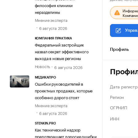
философия клиники
Информац
неразделимы
Компания
Мнение эксперта
6 августа 2026
Управ
КОМПАНИЯ ПРАКТИКА
Федеральный застройщик
Профиль
назвал секрет эффективного
выхода в новые регионы
Новость
6 августа 2026
Профи
МЕДИКАПРО
Ошибки руководителей в
Дата регистр
проектных продажах, которые
Регион
особенно дорого стоят
Мнение эксперта
ОГРНИП
6 августа 2026
ИНН
STENKIN.PRO
Как технический надзор
предотвращает дорогие ошибки