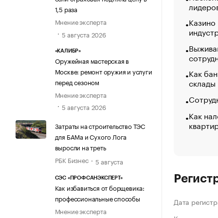
лидеро
1,5 раза
Казино
Мнение эксперта
индуст
5 августа 2026
Выжива
«КАЛИБР»
сотруд
Оружейная мастерская в
Москве: ремонт оружия и услуги
Как бан
склады
перед сезоном
Мнение эксперта
Сотрудн
5 августа 2026
Как нал
кварти
Затраты на строительство ТЭС
для БАМа и Сухого Лога
выросли на треть
РБК Бизнес
5 августа
Регист
СЭС «ПРОФСАНЭКСПЕРТ»
Как избавиться от борщевика:
профессиональные способы
Дата регистр
Мнение эксперта