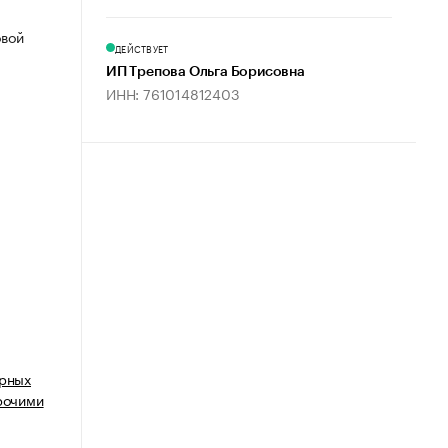
овой
ДЕЙСТВУЕТ
ИП Трепова Ольга Борисовна
ИНН: 761014812403
арных
прочими