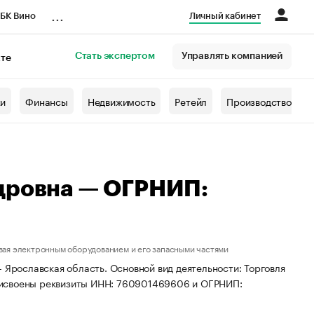
...
БК Вино
Личный кабинет
Стать экспертом
Управлять компанией
кте
азета
жи
Финансы
Недвижимость
Ретейл
Производство
дровна — ОГРНИП:
вая электронным оборудованием и его запасными частями
 Ярославская область. Основной вид деятельности: Торговля
рисвоены реквизиты ИНН: 760901469606 и ОГРНИП: