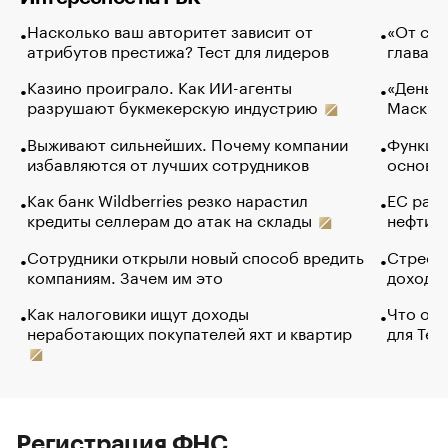
Насколько ваш авторитет зависит от
«От спо
атрибутов престижа? Тест для лидеров
глава к
Казино проиграло. Как ИИ-агенты
«Деньги
разрушают букмекерскую индустрию
Маск в 
Выживают сильнейших. Почему компании
Функции
избавляются от лучших сотрудников
основ э
Как банк Wildberries резко нарастил
ЕС раз
кредиты селлерам до атак на склады
нефти —
Сотрудники открыли новый способ вредить
Стресс 
компаниям. Зачем им это
доходов
Как налоговики ищут доходы
Что обв
неработающих покупателей яхт и квартир
для Tel
Регистрация ФНС