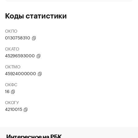
Коды статистики
ОКПО
0130758310
ОКАТО
45296593000
ОКТМО
45924000000
ОКФС
16
ОКОГУ
4210015
Интересное на РБК