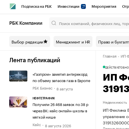
Подписка на РБК
Инвестиции
Мероприятия
Отр
Спорт
Школа управления РБК
РБК Образование
РБ
РБК Компании
Город
Стиль
Крипто
РБК Бизнес-среда
Дискусси
Выбор редакции
Менеджмент и HR
Право и бухгал
Спецпроекты СПб
Конференции СПб
Спецпроекты
Главная
ИП Ф
Технологии и медиа
Финансы
Рынок наличной валют
Лента публикаций
ДЕЙСТВУЕТ
ОБНО
«Газпром» заметил антирекорд
ИП Ф
по объему запасов газа в Европе
РБК Бизнес
3191
8 августа
НЕФТЕТРАФИК
Недвижимость
Получили 26 468 заявок по 38 р
ИП Феклина В
через ВК: кейс онлайн-школы в
управление 
мягкой нише
31913260000
Кейс
8 августа 2026
Данные получен