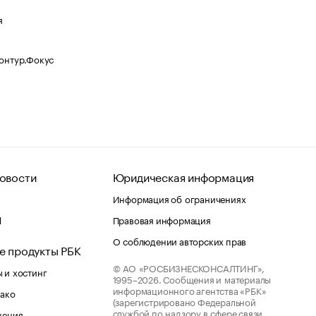
я
Контур.Фокус
овости
Юридическая информация
Информация об ограничениях
d
Правовая информация
О соблюдении авторских прав
е продукты РБК
© АО «РОСБИЗНЕСКОНСАЛТИНГ»,
 и хостинг
1995–2026.
Сообщения и материалы
информационного агентства «РБК»
лако
(зарегистрировано Федеральной
службой по надзору в сфере связи,
шения