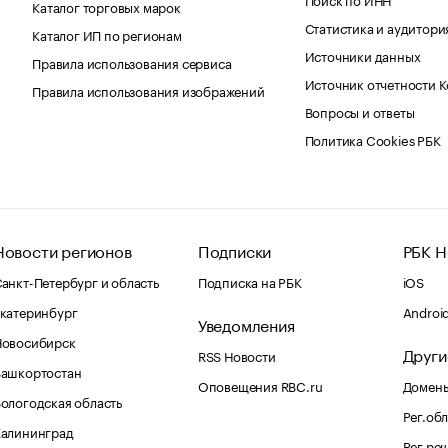
Каталог торговых марок
Статистика и аудитори
Каталог ИП по регионам
Источники данных
Правила использования сервиса
Источник отчетности 
Правила использования изображений
Вопросы и ответы
Политика Cookies РБК
Новости регионов
Подписки
РБК Н
анкт-Петербург и область
Подписка на РБК
iOS
катеринбург
Androi
Уведомления
Новосибирск
Други
RSS Новости
Башкортостан
Оповещения RBC.ru
Домены
ологодская область
Рег.об
Калининград
Рег.ре