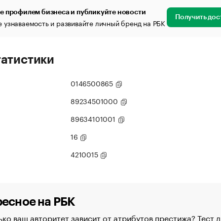
е профилем бизнеса и публикуйте новости
Получить дос
 узнаваемость и развивайте личный бренд на РБК
татистики
0146500865
89234501000
89634101001
16
4210015
есное на РБК
ко ваш авторитет зависит от атрибутов престижа? Тест д