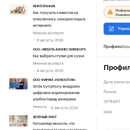
НЕФТЕТРАФИК
Информац
Как получить клиентов на
Компания
спецтехнику: находим лиды в
интернете
Управ
Мнение эксперта
8 августа 2026
Профиль
Виды
ООО «МЕБЕЛЬ БИЗНЕС КОМФОРТ»
Как выбрать стулья для кухни
Мнение эксперта
Профи
8 августа 2026
Дата регистр
ООО ФИРМА «НОВОСТОМ»
Smile Symphony внедрили
Регион
цифровое моделирование
улыбки перед винирами
ОГРНИП
Новость
8 августа 2026
ИНН
ЗЕЛЁНЫЙ ЛИСТ
Гипоаллергенность: что
скрывается за модным словом