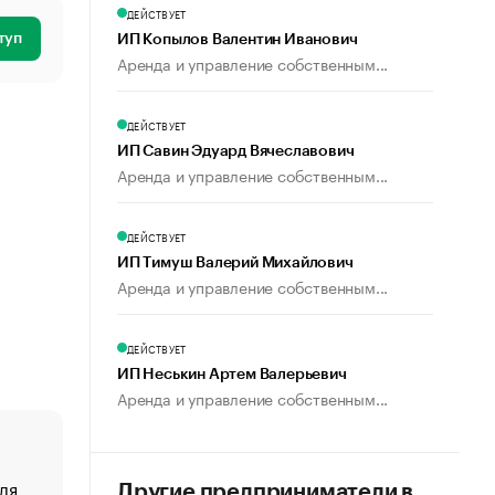
ДЕЙСТВУЕТ
туп
ИП Копылов Валентин Иванович
Аренда и управление собственным...
ДЕЙСТВУЕТ
ИП Савин Эдуард Вячеславович
Аренда и управление собственным...
ДЕЙСТВУЕТ
ИП Тимуш Валерий Михайлович
Аренда и управление собственным...
ДЕЙСТВУЕТ
ИП Неськин Артем Валерьевич
Аренда и управление собственным...
ля
«От спорта тело стареет иначе». Как живет глава ко
Другие предприниматели в