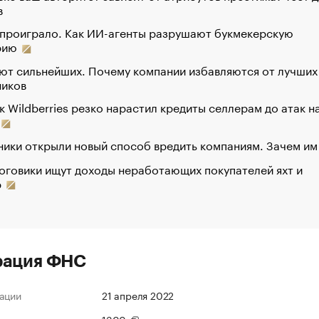
в
 проиграло. Как ИИ-агенты разрушают букмекерскую
рию
ют сильнейших. Почему компании избавляются от лучших
ников
к Wildberries резко нарастил кредиты селлерам до атак н
ики открыли новый способ вредить компаниям. Зачем им
оговики ищут доходы неработающих покупателей яхт и
р
рация ФНС
ации
21 апреля 2022