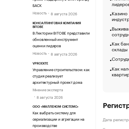
лидеро
БАСК
Казино
Новость
8 августа 2026
индуст
КОНСАЛТИНГОВАЯ КОМПАНИЯ
Выжива
BITOBE
В Лектории BITOBE представили
сотруд
обновленный инструмент
Как бан
оценки лидеров
склады
Новость
8 августа 2026
Сотрудн
VPROEKTE
Как нал
Управление строительством: как
кварти
студия реализует
архитектурный проект дома
Мнение эксперта
8 августа 2026
Регист
ООО «МАЛЛЕНОМ СИСТЕМС»
Как выбрать систему для
сериализации и агрегации на
Дата регистр
производстве