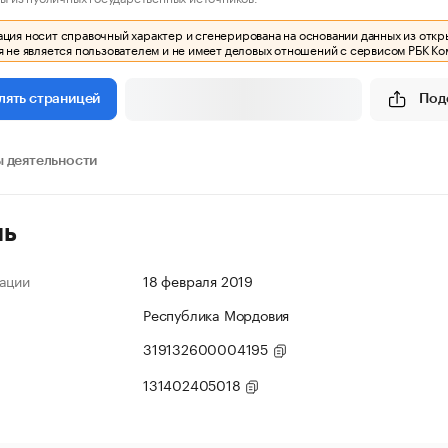
ия носит справочный характер и сгенерирована на основании данных из откр
 не является пользователем и не имеет деловых отношений с сервисом РБК Ко
Под
лять страницей
 деятельности
ль
ации
18 февраля 2019
Республика Мордовия
319132600004195
131402405018