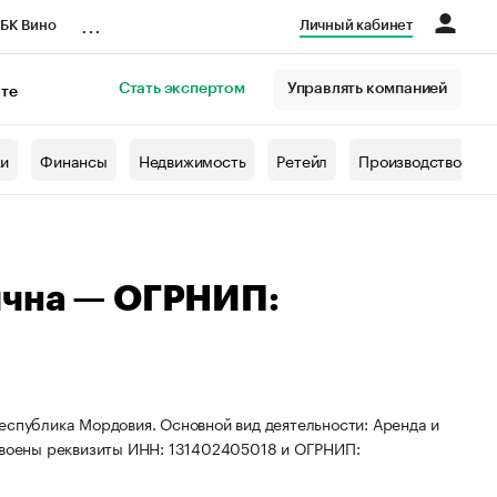
...
БК Вино
Личный кабинет
Стать экспертом
Управлять компанией
кте
азета
жи
Финансы
Недвижимость
Ретейл
Производство
ична — ОГРНИП:
еспублика Мордовия. Основной вид деятельности: Аренда и
воены реквизиты ИНН: 131402405018 и ОГРНИП: