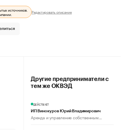
ытых источников.
Редактировать описание
мпании.
елиться
Другие предприниматели с
тем же ОКВЭД
ДЕЙСТВУЕТ
ИП Винокуров Юрий Владимирович
Аренда и управление собственным...