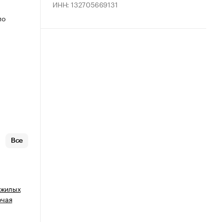
ИНН: 132705669131
по
Все
 жилых
очая