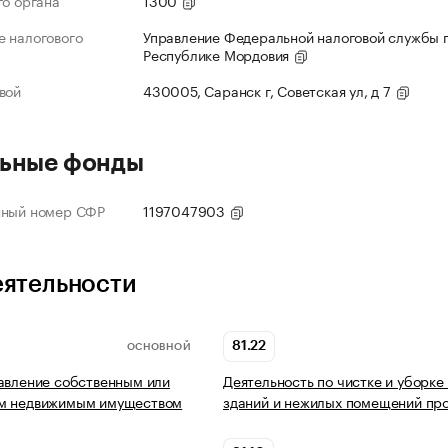
го органа
1300
 налогового
Управление Федеральной налоговой службы 
Республике Мордовия
вой
430005, Саранск г, Советская ул, д 7
ьные фонды
нный номер СФР
1197047903
еятельности
81.22
ОСНОВНОЙ
авление собственным или
Деятельность по чистке и уборке
м недвижимым имуществом
зданий и нежилых помещений пр