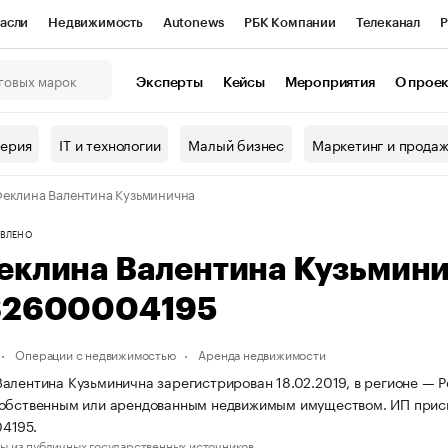
асли
Недвижимость
Autonews
РБК Компании
Телеканал
Р
К Курсы
РБК Life
Тренды
Визионеры
Национальные проекты
Эксперты
Кейсы
Мероприятия
О прое
онный клуб
Исследования
Кредитные рейтинги
Франшизы
Г
терия
IT и технологии
Малый бизнес
Маркетинг и прода
Проверка контрагентов
Политика
Экономика
Бизнес
еклина Валентина Кузьминична
ы
ВЛЕНО
еклина Валентина Кузьмин
32600004195
Операции с недвижимостью
Аренда недвижимости
алентина Кузьминична зарегистрирован 18.02.2019, в регионе — Р
собственным или арендованным недвижимым имуществом. ИП прис
4195.
ы из публичных государственных источников.