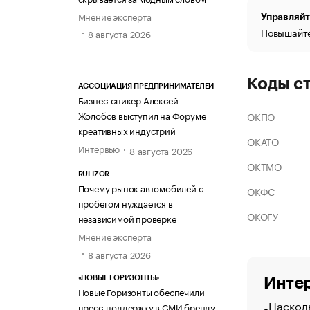
Мнение эксперта
Управляйт
Повышайте
8 августа 2026
Коды с
АССОЦИАЦИЯ ПРЕДПРИНИМАТЕЛЕЙ
Бизнес-спикер Алексей
Жолобов выступил на Форуме
ОКПО
креативных индустрий
ОКАТО
Интервью
8 августа 2026
ОКТМО
RULIZOR
Почему рынок автомобилей с
ОКФС
пробегом нуждается в
ОКОГУ
независимой проверке
Мнение эксперта
8 августа 2026
«НОВЫЕ ГОРИЗОНТЫ»
Интер
Новые Горизонты обеспечили
Насколь
пресс-поддержку в СМИ бренду