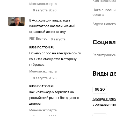
Код налогово
Мнение эксперта
Наименование
8 августа 2026
органа
В Ассоциации владельцев
Адрес налого
кинотеатров назвали «самый
страшный день» в году
РБК Бизнес
8 августа
Социал
RUSSIFICATION.RU
Почему спрос на электромобили
Регистрацио
из Китая смещается в сторону
гибридов
Мнение эксперта
Виды д
8 августа 2026
RUSSIFICATION.RU
68.20
Как Volkswagen вернулся на
российский рынок без единого
Аренда и упр
дилера
арендованны
Мнение эксперта