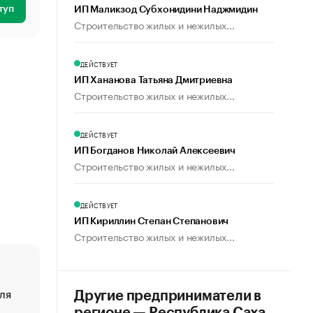
туп
ИП Маликзод Субхонидини Наджмидин
Строительство жилых и нежилых...
ДЕЙСТВУЕТ
ИП Хананова Татьяна Дмитриевна
Строительство жилых и нежилых...
ДЕЙСТВУЕТ
ИП Богданов Николай Алексеевич
Строительство жилых и нежилых...
ДЕЙСТВУЕТ
ИП Кириллин Степан Степанович
Строительство жилых и нежилых...
ля
«От спорта тело стареет иначе». Как живет глава ко
Другие предприниматели в
создавшей GTA