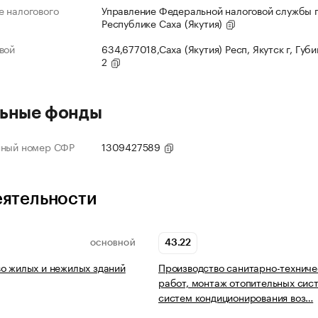
 налогового
Управление Федеральной налоговой службы 
Республике Саха (Якутия)
вой
634,677018,Саха (Якутия) Респ, Якутск г, Губи
2
ьные фонды
нный номер СФР
1309427589
еятельности
43.22
ОСНОВНОЙ
о жилых и нежилых зданий
Производство санитарно-техниче
работ, монтаж отопительных сис
систем кондиционирования воз…