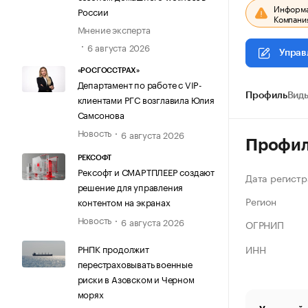
Информац
России
Компания
Мнение эксперта
6 августа 2026
Управ
«РОСГОССТРАХ»
Департамент по работе с VIP-
Профиль
Виды
клиентами РГС возглавила Юлия
Самсонова
Новость
6 августа 2026
Профи
РЕКСОФТ
Рексофт и СМАРТПЛЕЕР создают
Дата регистр
решение для управления
Регион
контентом на экранах
Новость
6 августа 2026
ОГРНИП
ИНН
РНПК продолжит
перестраховывать военные
риски в Азовском и Черном
морях