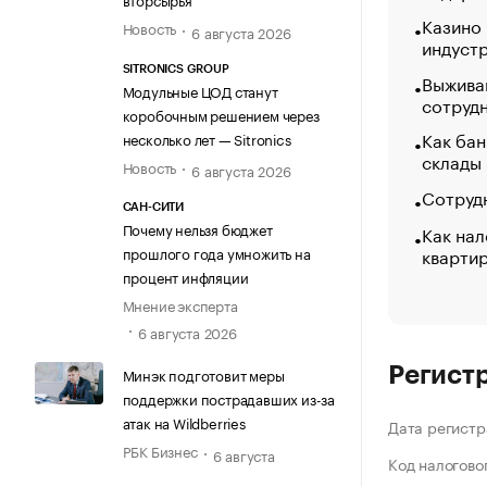
Казино
Новость
6 августа 2026
индуст
SITRONICS GROUP
Выжива
Модульные ЦОД станут
сотруд
коробочным решением через
Как бан
несколько лет — Sitronics
склады
Новость
6 августа 2026
Сотрудн
САН-СИТИ
Почему нельзя бюджет
Как нал
кварти
прошлого года умножить на
процент инфляции
Мнение эксперта
6 августа 2026
Регист
Минэк подготовит меры
поддержки пострадавших из-за
атак на Wildberries
Дата регистр
РБК Бизнес
6 августа
Код налогово