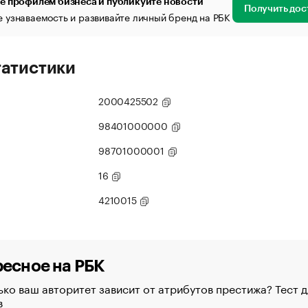
е профилем бизнеса и публикуйте новости
Получить дос
 узнаваемость и развивайте личный бренд на РБК
татистики
2000425502
98401000000
98701000001
16
4210015
есное на РБК
ко ваш авторитет зависит от атрибутов престижа? Тест д
в