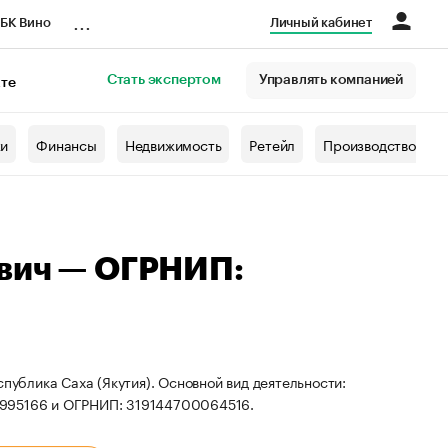
...
БК Вино
Личный кабинет
Стать экспертом
Управлять компанией
кте
азета
жи
Финансы
Недвижимость
Ретейл
Производство
евич — ОГРНИП:
публика Саха (Якутия). Основной вид деятельности:
0995166 и ОГРНИП: 319144700064516.