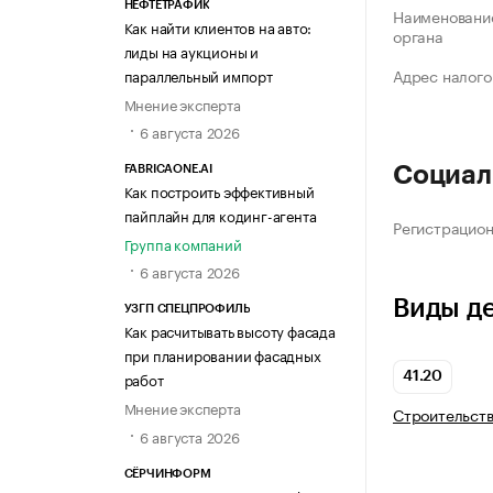
НЕФТЕТРАФИК
Наименование
Как найти клиентов на авто:
органа
лиды на аукционы и
Адрес налого
параллельный импорт
Мнение эксперта
6 августа 2026
Социал
FABRICAONE.AI
Как построить эффективный
пайплайн для кодинг-агента
Регистрацио
Группа компаний
6 августа 2026
Виды д
УЗГП СПЕЦПРОФИЛЬ
Как расчитывать высоту фасада
при планировании фасадных
работ
41.20
Мнение эксперта
Строительств
6 августа 2026
СЁРЧИНФОРМ