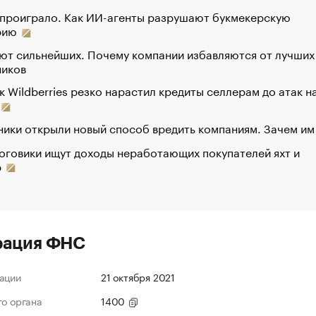
 проиграло. Как ИИ-агенты разрушают букмекерскую
рию
ют сильнейших. Почему компании избавляются от лучших
ников
к Wildberries резко нарастил кредиты селлерам до атак н
ики открыли новый способ вредить компаниям. Зачем им
оговики ищут доходы неработающих покупателей яхт и
р
рация ФНС
ации
21 октября 2021
го органа
1400