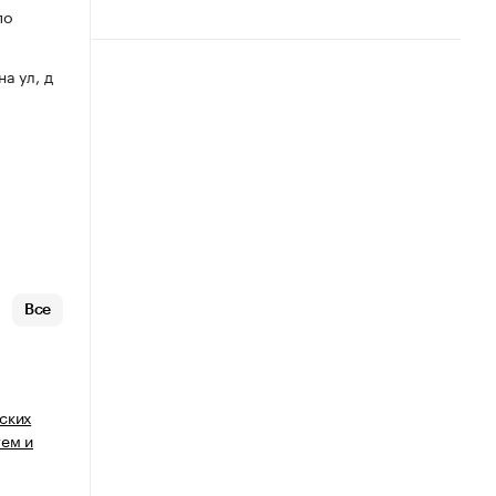
по
на ул, д
Все
ских
тем и