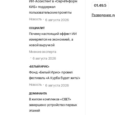
ИИ-Ассистент в «СерчИнформ
КИБ» поддержал
01.49.5
пользовательские промпты
Разведение 
Новость
6 августа 2026
СОЦИАЛИТ
Почему настоящий эффект ИИ
измеряется не экономией, а
новой выручкой
Мнение эксперта
6 августа 2026
«БЕЛЫЙ ИРИС»
Фонд «Белый Ирис» провел
фестиваль «А Курба будет жить!»
Новость
6 августа 2026
ДОМИНАНТА
В жилом комплексе «СВЕТ»
завершено устройство первых
этажей