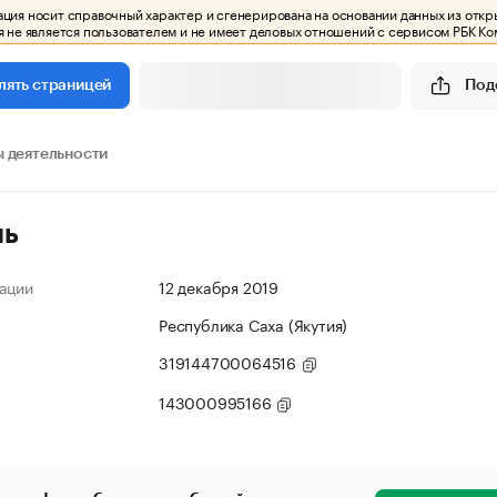
ия носит справочный характер и сгенерирована на основании данных из откр
 не является пользователем и не имеет деловых отношений с сервисом РБК Ко
Под
лять страницей
 деятельности
ль
ации
12 декабря 2019
Республика Саха (Якутия)
319144700064516
143000995166