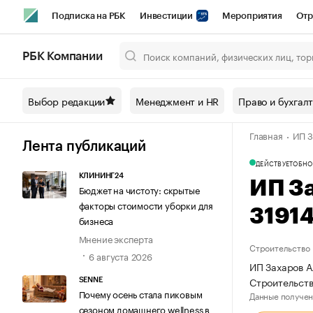
Подписка на РБК
Инвестиции
Мероприятия
Отр
Спорт
Школа управления РБК
РБК Образование
РБ
РБК Компании
Город
Стиль
Крипто
РБК Бизнес-среда
Дискусси
Выбор редакции
Менеджмент и HR
Право и бухгал
Спецпроекты СПб
Конференции СПб
Спецпроекты
Главная
ИП З
Технологии и медиа
Финансы
Рынок наличной валют
Лента публикаций
ДЕЙСТВУЕТ
ОБНО
КЛИНИНГ24
ИП З
Бюджет на чистоту: скрытые
факторы стоимости уборки для
3191
бизнеса
Мнение эксперта
Строительство
6 августа 2026
ИП Захаров А
Строительств
SENNE
Почему осень стала пиковым
Данные получен
сезоном домашнего wellness в