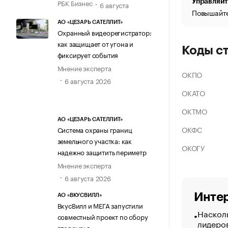
Управляйт
РБК Бизнес
6 августа
Повышайте
АО «ЦЕЗАРЬ САТЕЛЛИТ»
Охранный видеорегистратор:
как защищает от угона и
Коды с
фиксирует события
Мнение эксперта
ОКПО
6 августа 2026
ОКАТО
ОКТМО
АО «ЦЕЗАРЬ САТЕЛЛИТ»
ОКФС
Система охраны границ
земельного участка: как
ОКОГУ
надежно защитить периметр
Мнение эксперта
6 августа 2026
Интер
АО «ВКУСВИЛЛ»
ВкусВилл и МЕГА запустили
Насколь
совместный проект по сбору
лидеро
вторсырья