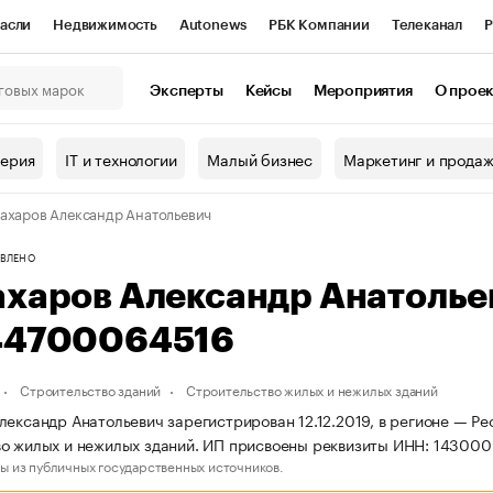
асли
Недвижимость
Autonews
РБК Компании
Телеканал
Р
К Курсы
РБК Life
Тренды
Визионеры
Национальные проекты
Эксперты
Кейсы
Мероприятия
О прое
онный клуб
Исследования
Кредитные рейтинги
Франшизы
Г
терия
IT и технологии
Малый бизнес
Маркетинг и прода
Проверка контрагентов
Политика
Экономика
Бизнес
ахаров Александр Анатольевич
ы
ВЛЕНО
ахаров Александр Анатоль
44700064516
Строительство зданий
Строительство жилых и нежилых зданий
лександр Анатольевич зарегистрирован 12.12.2019, в регионе — Рес
о жилых и нежилых зданий. ИП присвоены реквизиты ИНН: 14300
ы из публичных государственных источников.