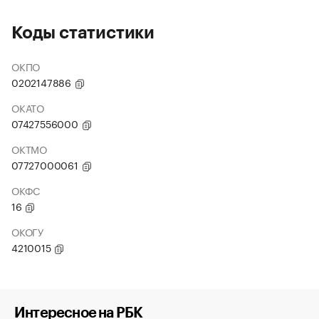
Коды статистики
ОКПО
0202147886
ОКАТО
07427556000
ОКТМО
07727000061
ОКФС
16
ОКОГУ
4210015
Интересное на РБК