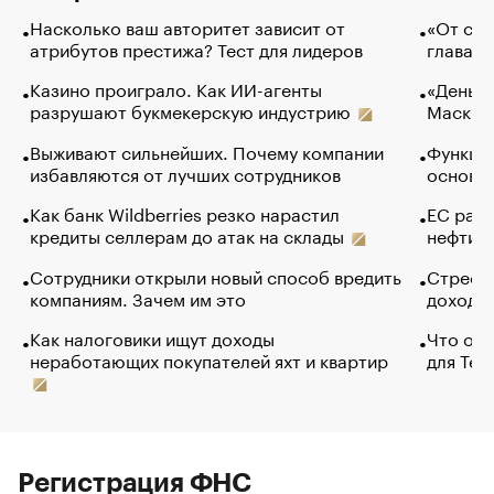
Насколько ваш авторитет зависит от
«От спо
атрибутов престижа? Тест для лидеров
глава к
Казино проиграло. Как ИИ-агенты
«Деньги
разрушают букмекерскую индустрию
Маск в 
Выживают сильнейших. Почему компании
Функции
избавляются от лучших сотрудников
основ э
Как банк Wildberries резко нарастил
ЕС раз
кредиты селлерам до атак на склады
нефти —
Сотрудники открыли новый способ вредить
Стресс 
компаниям. Зачем им это
доходов
Как налоговики ищут доходы
Что обв
неработающих покупателей яхт и квартир
для Tel
Регистрация ФНС