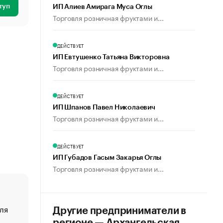
туп
ИП Алиев Амирага Муса Оглы
Торговля розничная фруктами и...
ДЕЙСТВУЕТ
ИП Евтушенко Татьяна Викторовна
Торговля розничная фруктами и...
ДЕЙСТВУЕТ
ИП Шпанов Павел Николаевич
Торговля розничная фруктами и...
ДЕЙСТВУЕТ
ИП Губадов Гасым Закарья Оглы
Торговля розничная фруктами и...
ля
«От спорта тело стареет иначе». Как живет глава ко
Другие предприниматели в
создавшей GTA