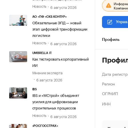
Информац
Новость
6 августа 2026
Компания
АО «ПФ «СКБ КОНТУР»
Обязательные ЭПД — новый
Управ
этап цифровой трансформации
логистики
Профиль
Новость
6 августа 2026
UMBRELLA IT
Как тестировать корпоративный
Профи
ИИ
Мнение эксперта
Дата регистр
6 августа 2026
Регион
IBS
ОГРНИП
IBS и «МСтрой» объединят
усилия для цифровизации
ИНН
строительных процессов
Новость
6 августа 2026
«РОСГОССТРАХ»