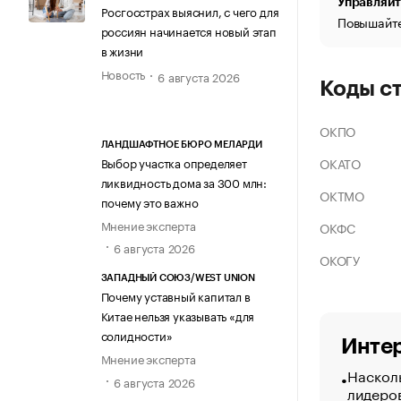
Управляйт
Росгосстрах выяснил, с чего для
Повышайте
россиян начинается новый этап
в жизни
Новость
6 августа 2026
Коды с
ОКПО
ЛАНДШАФТНОЕ БЮРО МЕЛАРДИ
ОКАТО
Выбор участка определяет
ликвидность дома за 300 млн:
ОКТМО
почему это важно
Мнение эксперта
ОКФС
6 августа 2026
ОКОГУ
ЗАПАДНЫЙ СОЮЗ/WEST UNION
Почему уставный капитал в
Китае нельзя указывать «для
солидности»
Интер
Мнение эксперта
Насколь
6 августа 2026
лидеро