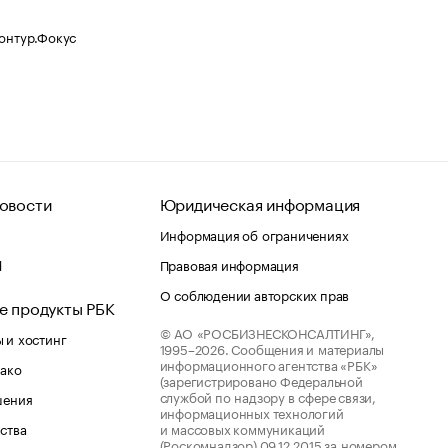
Контур.Фокус
овости
Юридическая информация
Информация об ограничениях
d
Правовая информация
О соблюдении авторских прав
е продукты РБК
© АО «РОСБИЗНЕСКОНСАЛТИНГ»,
 и хостинг
1995–2026.
Сообщения и материалы
информационного агентства «РБК»
лако
(зарегистрировано Федеральной
службой по надзору в сфере связи,
шения
информационных технологий
ства
и массовых коммуникаций
(Роскомнадзор) 09.12.2015 за номером