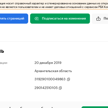
ия носит справочный характер и сгенерирована на основании данных из откр
 не является пользователем и не имеет деловых отношений с сервисом РБК Ко
Подписаться на изменения
По
лять страницей
ль
ации
20 декабря 2019
Архангельская область
319290100049863
290142510105