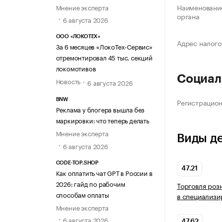
Наименование
Мнение эксперта
органа
6 августа 2026
ООО «ЛОКОТЕХ»
Адрес налого
За 6 месяцев «ЛокоТех-Сервис»
отремонтировал 45 тыс. секций
локомотивов
Социал
Новость
6 августа 2026
Регистрацио
BNW
Реклама у блогера вышла без
маркировки: что теперь делать
Мнение эксперта
Виды д
6 августа 2026
CODE-TOP.SHOP
47.21
Как оплатить чат GPT в России в
2026: гайд по рабочим
Торговля роз
способам оплаты
в специализи
Мнение эксперта
6 августа 2026
47.62