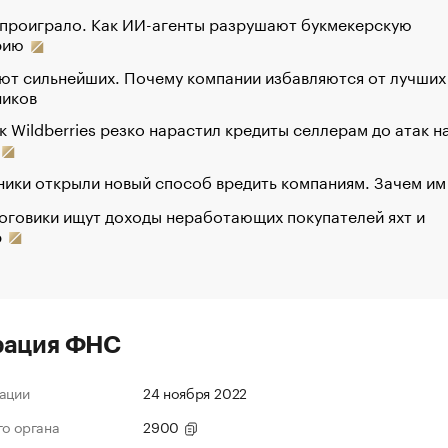
 проиграло. Как ИИ-агенты разрушают букмекерскую
рию
ют сильнейших. Почему компании избавляются от лучших
ников
к Wildberries резко нарастил кредиты селлерам до атак н
ики открыли новый способ вредить компаниям. Зачем им
оговики ищут доходы неработающих покупателей яхт и
р
рация ФНС
ации
24 ноября 2022
го органа
2900