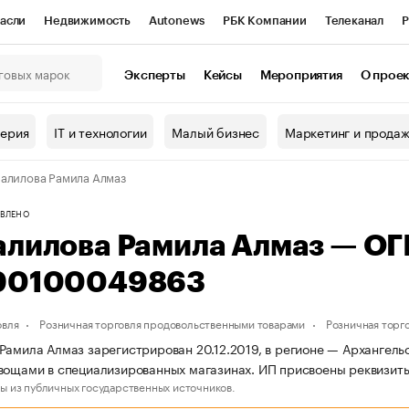
асли
Недвижимость
Autonews
РБК Компании
Телеканал
Р
К Курсы
РБК Life
Тренды
Визионеры
Национальные проекты
Эксперты
Кейсы
Мероприятия
О прое
онный клуб
Исследования
Кредитные рейтинги
Франшизы
Г
терия
IT и технологии
Малый бизнес
Маркетинг и прода
Проверка контрагентов
Политика
Экономика
Бизнес
алилова Рамила Алмаз
ы
ВЛЕНО
алилова Рамила Алмаз — О
90100049863
овля
Розничная торговля продовольственными товарами
Розничная торг
Рамила Алмаз зарегистрирован 20.12.2019, в регионе — Архангельс
вощами в специализированных магазинах. ИП присвоены реквизи
ы из публичных государственных источников.