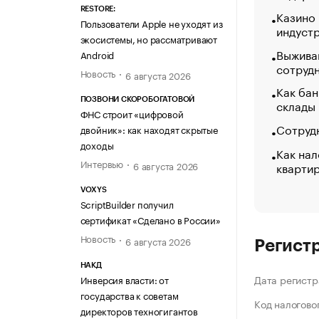
RESTORE:
Казино
Пользователи Apple не уходят из
индуст
экосистемы, но рассматривают
Выжива
Android
сотруд
Новость
6 августа 2026
Как бан
ПОЗВОНИ СКОРОБОГАТОВОЙ
склады
ФНС строит «цифровой
Сотрудн
двойник»: как находят скрытые
доходы
Как нал
Интервью
кварти
6 августа 2026
VOXYS
ScriptBuilder получил
сертификат «Сделано в России»
Новость
6 августа 2026
Регист
НАКД
Дата регистр
Инверсия власти: от
государства к советам
Код налогово
директоров техногигантов