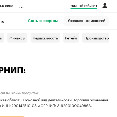
...
БК Вино
Личный кабинет
Стать экспертом
Управлять компанией
кте
азета
жи
Финансы
Недвижимость
Ретейл
Производство
ГРНИП:
овля пищевыми продуктами
кая область. Основной вид деятельности: Торговля розничная
ты ИНН: 290142510105 и ОГРНИП: 319290100049863.