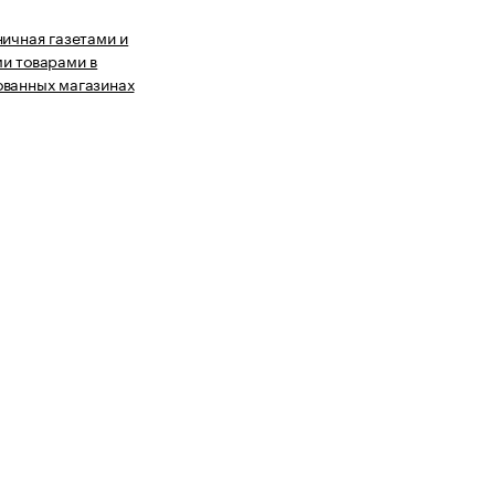
ничная газетами и
и товарами в
ованных магазинах