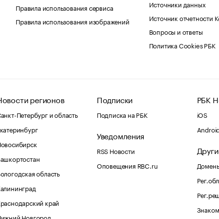
Источники данных
Правила использования сервиса
Источник отчетности 
Правила использования изображений
Вопросы и ответы
Политика Cookies РБК
Новости регионов
Подписки
РБК Н
анкт-Петербург и область
Подписка на РБК
iOS
катеринбург
Androi
Уведомления
Новосибирск
Други
RSS Новости
Башкортостан
Оповещения RBC.ru
Домены
ологодская область
Рег.об
Калининград
Рег.ре
раснодарский край
Знаком
Нижний Новгород