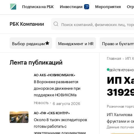
Подписка на РБК
Инвестиции
Мероприятия
Отр
Спорт
Школа управления РБК
РБК Образование
РБ
РБК Компании
Город
Стиль
Крипто
РБК Бизнес-среда
Дискусси
Выбор редакции
Менеджмент и HR
Право и бухгал
Спецпроекты СПб
Конференции СПб
Спецпроекты
Главная
ИП Х
Технологии и медиа
Финансы
Рынок наличной валют
Лента публикаций
ДЕЙСТВУЕТ
ОБНО
АО АКБ «НОВИКОМБАНК»
ИП Х
В Воронеже развивается
донорское движение при
3192
поддержке НОВИКОМа
Новость
6 августа 2026
Розничная торг
ИП Халилова 
АО «ПФ «СКБ КОНТУР»
Около 8 тысяч экспедиторов
фруктами и о
готовы работать с
Данные получен
электронными документами