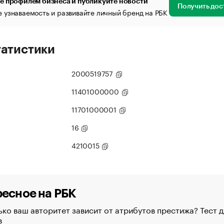
е профилем бизнеса и публикуйте новости
Получить дос
 узнаваемость и развивайте личный бренд на РБК
татистики
2000519757
11401000000
11701000001
16
4210015
есное на РБК
ко ваш авторитет зависит от атрибутов престижа? Тест д
в