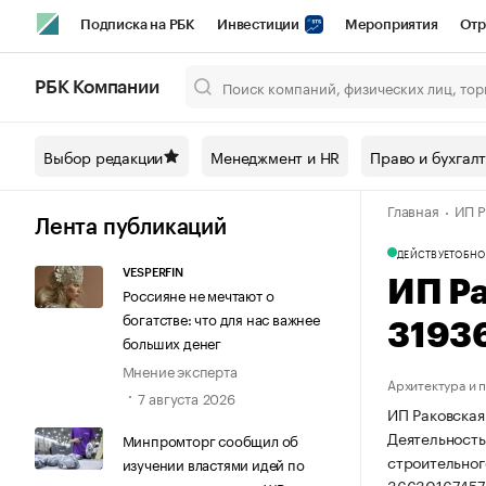
Подписка на РБК
Инвестиции
Мероприятия
Отр
Спорт
Школа управления РБК
РБК Образование
РБ
РБК Компании
Город
Стиль
Крипто
РБК Бизнес-среда
Дискусси
Выбор редакции
Менеджмент и HR
Право и бухгал
Спецпроекты СПб
Конференции СПб
Спецпроекты
Главная
ИП Р
Технологии и медиа
Финансы
Рынок наличной валют
Лента публикаций
ДЕЙСТВУЕТ
ОБНО
VESPERFIN
ИП Р
Россияне не мечтают о
богатстве: что для нас важнее
3193
больших денег
Мнение эксперта
Архитектура и 
7 августа 2026
ИП Раковская
Деятельность
Минпромторг сообщил об
строительног
изучении властями идей по
36630167457