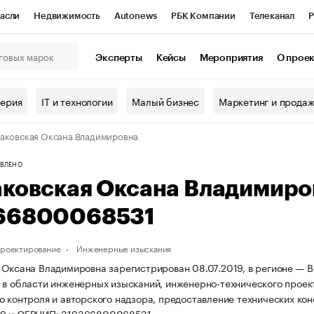
асли
Недвижимость
Autonews
РБК Компании
Телеканал
Р
К Курсы
РБК Life
Тренды
Визионеры
Национальные проекты
Эксперты
Кейсы
Мероприятия
О прое
онный клуб
Исследования
Кредитные рейтинги
Франшизы
Г
терия
IT и технологии
Малый бизнес
Маркетинг и прода
Проверка контрагентов
Политика
Экономика
Бизнес
аковская Оксана Владимировна
ы
ВЛЕНО
аковская Оксана Владимир
66800068531
проектирование
Инженерные изыскания
 Оксана Владимировна зарегистрирован 08.07.2019, в регионе — В
 в области инженерных изысканий, инженерно-технического проек
о контроля и авторского надзора, предоставление технических кон
9 и ОГРНИП: 319366800068531.