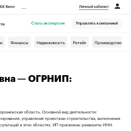
...
БК Вино
Личный кабинет
Стать экспертом
Управлять компанией
кте
азета
жи
Финансы
Недвижимость
Ретейл
Производство
овна — ОГРНИП:
оронежская область. Основной вид деятельности:
тирования, управления проектами строительства, выполнения
сультаций в этих областях. ИП присвоены реквизиты ИНН: