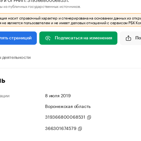
ы из публичных государственных источников.
ия носит справочный характер и сгенерирована на основании данных из откр
 не является пользователем и не имеет деловых отношений с сервисом РБК Ко
Подписаться на изменения
По
лять страницей
 деятельности
ль
ации
8 июля 2019
Воронежская область
319366800068531
366301674579