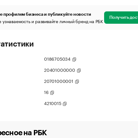
е профилем бизнеса и публикуйте новости
Получить дос
 узнаваемость и развивайте личный бренд на РБК
татистики
0186705034
20401000000
20701000001
16
4210015
есное на РБК