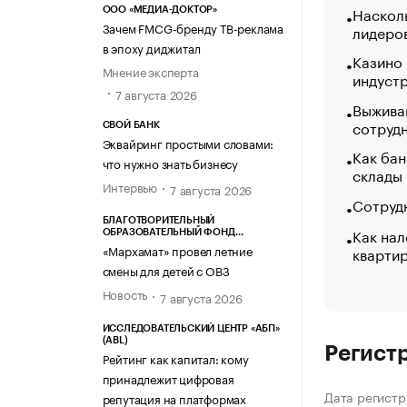
Насколь
ООО «МЕДИА-ДОКТОР»
Зачем FMCG-бренду ТВ-реклама
лидеро
в эпоху диджитал
Казино
Мнение эксперта
индуст
7 августа 2026
Выжива
сотруд
СВОЙ БАНК
Эквайринг простыми словами:
Как бан
что нужно знать бизнесу
склады
Интервью
7 августа 2026
Сотрудн
БЛАГОТВОРИТЕЛЬНЫЙ
Как нал
ОБРАЗОВАТЕЛЬНЫЙ ФОНД
«МАРХАМАТ»
«Мархамат» провел летние
кварти
смены для детей с ОВЗ
Новость
7 августа 2026
ИССЛЕДОВАТЕЛЬСКИЙ ЦЕНТР «АБП»
(ABL)
Регист
Рейтинг как капитал: кому
принадлежит цифровая
Дата регистр
репутация на платформах