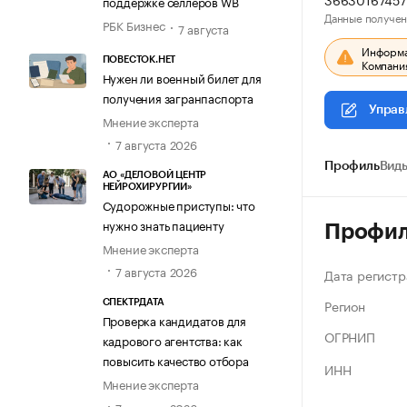
поддержке селлеров WB
Данные получен
РБК Бизнес
7 августа
Информац
ПОВЕСТОК.НЕТ
Компания
Нужен ли военный билет для
получения загранпаспорта
Управ
Мнение эксперта
7 августа 2026
Профиль
Виды
АО «ДЕЛОВОЙ ЦЕНТР
НЕЙРОХИРУРГИИ»
Судорожные приступы: что
нужно знать пациенту
Профи
Мнение эксперта
7 августа 2026
Дата регистр
Регион
СПЕКТРДАТА
Проверка кандидатов для
ОГРНИП
кадрового агентства: как
повысить качество отбора
ИНН
Мнение эксперта
7 августа 2026