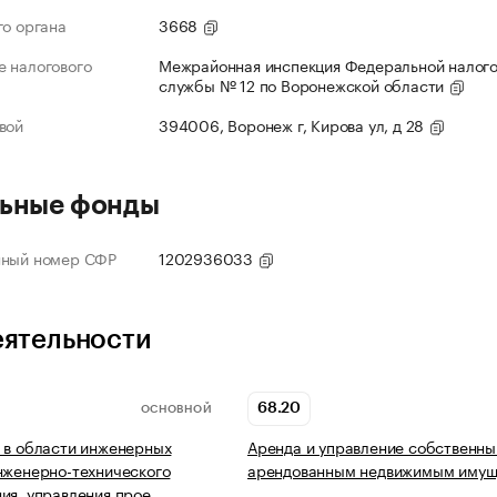
го органа
3668
 налогового
Межрайонная инспекция Федеральной налог
службы № 12 по Воронежской области
вой
394006, Воронеж г, Кирова ул, д 28
ьные фонды
нный номер СФР
1202936033
еятельности
68.20
ОСНОВНОЙ
 в области инженерных
Аренда и управление собственны
нженерно-технического
арендованным недвижимым имущ
ия, управления прое…