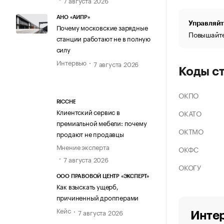
АНО «АИПР»
Управляйт
Почему московские зарядные
Повышайте
станции работают не в полную
силу
Интервью
7 августа 2026
Коды с
ОКПО
RICCHE
Клиентский сервис в
ОКАТО
премиальной мебели: почему
ОКТМО
продают не продавцы
Мнение эксперта
ОКФС
7 августа 2026
ОКОГУ
ООО ПРАВОВОЙ ЦЕНТР «ЭКСПЕРТ»
Как взыскать ущерб,
причиненный дропперами
Кейс
7 августа 2026
Интер