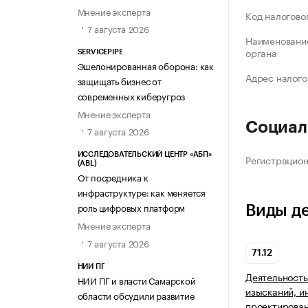
Мнение эксперта
Код налогово
7 августа 2026
Наименование
органа
SERVICEPIPE
Эшелонированная оборона: как
Адрес налого
защищать бизнес от
современных киберугроз
Мнение эксперта
Социал
7 августа 2026
ИССЛЕДОВАТЕЛЬСКИЙ ЦЕНТР «АБП»
Регистрацио
(ABL)
От посредника к
инфраструктуре: как меняется
роль цифровых платформ
Виды д
Мнение эксперта
7 августа 2026
71.12
НИИ ПГ
Деятельность
НИИ ПГ и власти Самарской
изысканий, и
области обсудили развитие
проектирован