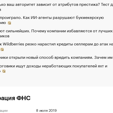
ко ваш авторитет зависит от атрибутов престижа? Тест д
в
 проиграло. Как ИИ-агенты разрушают букмекерскую
рию
ют сильнейших. Почему компании избавляются от лучших
ников
к Wildberries резко нарастил кредиты селлерам до атак н
ики открыли новый способ вредить компаниям. Зачем им
оговики ищут доходы неработающих покупателей яхт и
р
рация ФНС
ации
8 июля 2019