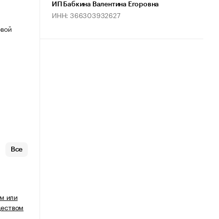
ИП Бабкина Валентина Егоровна
ИНН: 366303932627
овой
Все
м или
еством