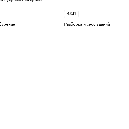
43.11
бурение
Разборка и снос зданий