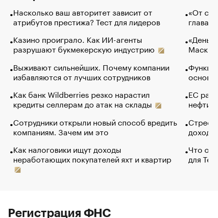
Насколько ваш авторитет зависит от
«От спо
атрибутов престижа? Тест для лидеров
глава к
Казино проиграло. Как ИИ-агенты
«Деньги
разрушают букмекерскую индустрию
Маск в 
Выживают сильнейших. Почему компании
Функции
избавляются от лучших сотрудников
основ э
Как банк Wildberries резко нарастил
ЕС раз
кредиты селлерам до атак на склады
нефти —
Сотрудники открыли новый способ вредить
Стресс 
компаниям. Зачем им это
доходов
Как налоговики ищут доходы
Что обв
неработающих покупателей яхт и квартир
для Tel
Регистрация ФНС