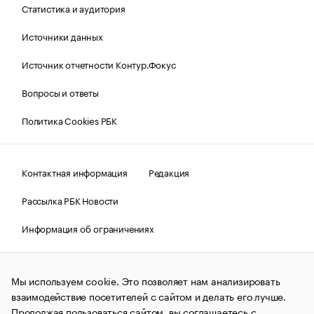
Статистика и аудитория
Источники данных
Источник отчетности Контур.Фокус
Вопросы и ответы
Политика Cookies РБК
Контактная информация
Редакция
Рассылка РБК Новости
Информация об ограничениях
Правовая информация
О соблюдении авторских прав
Мы используем cookie. Это позволяет нам анализировать
© АО «РОСБИЗНЕСКОНСАЛТИНГ»,
1995–2026.
Сообщения
и материалы информационного агентства «РБК»
взаимодействие посетителей с сайтом и делать его лучше.
(зарегистрировано Федеральной службой по надзору в сфере
Продолжая пользоваться сайтом, вы соглашаетесь с