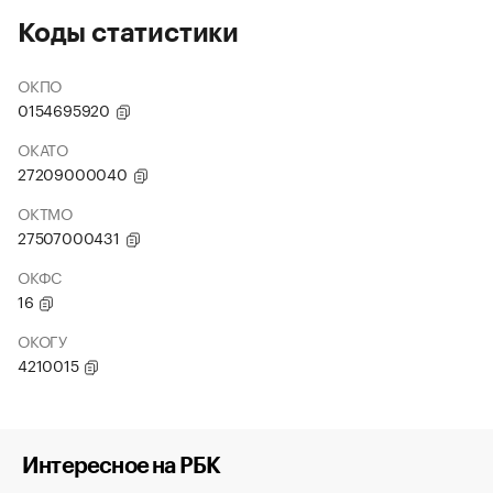
Коды статистики
ОКПО
0154695920
ОКАТО
27209000040
ОКТМО
27507000431
ОКФС
16
ОКОГУ
4210015
Интересное на РБК