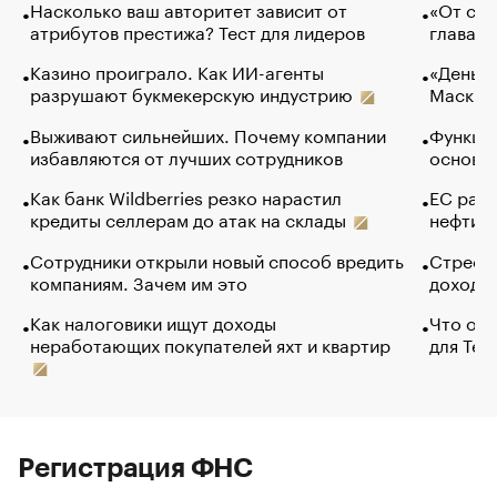
Насколько ваш авторитет зависит от
«От спо
атрибутов престижа? Тест для лидеров
глава к
Казино проиграло. Как ИИ-агенты
«Деньги
разрушают букмекерскую индустрию
Маск в 
Выживают сильнейших. Почему компании
Функции
избавляются от лучших сотрудников
основ э
Как банк Wildberries резко нарастил
ЕС раз
кредиты селлерам до атак на склады
нефти —
Сотрудники открыли новый способ вредить
Стресс 
компаниям. Зачем им это
доходов
Как налоговики ищут доходы
Что обв
неработающих покупателей яхт и квартир
для Tel
Регистрация ФНС