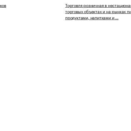
ков
Торговля розничная в нестацион
торговых объектах и на рынках 
продуктами, напитками и …