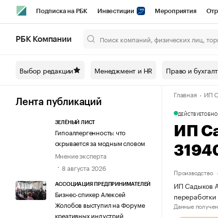
Подписка на РБК
Инвестиции
Мероприятия
Отр
Спорт
Школа управления РБК
РБК Образование
РБ
РБК Компании
Город
Стиль
Крипто
РБК Бизнес-среда
Дискусси
Выбор редакции
Менеджмент и HR
Право и бухгал
Спецпроекты СПб
Конференции СПб
Спецпроекты
Главная
ИП С
Технологии и медиа
Финансы
Рынок наличной валют
Лента публикаций
ДЕЙСТВУЕТ
ОБНО
ЗЕЛЁНЫЙ ЛИСТ
ИП С
Гипоаллергенность: что
скрывается за модным словом
3194
Мнение эксперта
8 августа 2026
Производство
ИП Садыков А
АССОЦИАЦИЯ ПРЕДПРИНИМАТЕЛЕЙ
Бизнес-спикер Алексей
переработки 
Жолобов выступил на Форуме
Данные получен
креативных индустрий