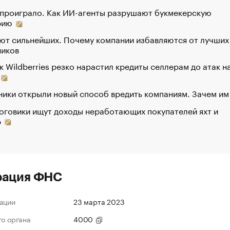
 проиграло. Как ИИ-агенты разрушают букмекерскую
рию
ют сильнейших. Почему компании избавляются от лучших
ников
к Wildberries резко нарастил кредиты селлерам до атак н
ики открыли новый способ вредить компаниям. Зачем им
оговики ищут доходы неработающих покупателей яхт и
р
рация ФНС
ации
23 марта 2023
го органа
4000