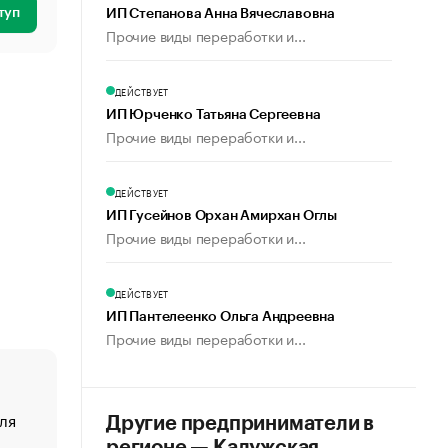
туп
ИП Степанова Анна Вячеславовна
Прочие виды переработки и...
ДЕЙСТВУЕТ
ИП Юрченко Татьяна Сергеевна
Прочие виды переработки и...
ДЕЙСТВУЕТ
ИП Гусейнов Орхан Амирхан Оглы
Прочие виды переработки и...
ДЕЙСТВУЕТ
ИП Пантелеенко Ольга Андреевна
Прочие виды переработки и...
ля
«От спорта тело стареет иначе». Как живет глава ко
Другие предприниматели в
создавшей GTA