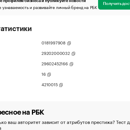
е профилем бизнеса и публикуйте новости
Получить дос
 узнаваемость и развивайте личный бренд на РБК
татистики
0181997908
29202000032
29602452166
16
4210015
есное на РБК
ко ваш авторитет зависит от атрибутов престижа? Тест д
в