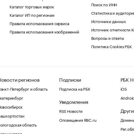
Поиск по ИНН
Каталог торговых марок
Статистика и аудитори
Каталог ИП по регионам
Источники данных
Правила использования сервиса
Источник отчетности 
Правила использования изображений
Вопросы и ответы
Политика Cookies РБК
Новости регионов
Подписки
РБК Н
анкт-Петербург и область
Подписка на РБК
iOS
катеринбург
Androi
Уведомления
Новосибирск
Други
RSS Новости
Башкортостан
Оповещения RBC.ru
Домены
ологодская область
Рег.об
Калининград