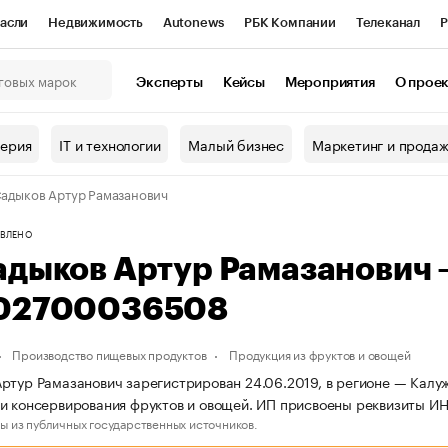
асли
Недвижимость
Autonews
РБК Компании
Телеканал
Р
К Курсы
РБК Life
Тренды
Визионеры
Национальные проекты
Эксперты
Кейсы
Мероприятия
О прое
онный клуб
Исследования
Кредитные рейтинги
Франшизы
Г
терия
IT и технологии
Малый бизнес
Маркетинг и прода
Проверка контрагентов
Политика
Экономика
Бизнес
адыков Артур Рамазанович
ы
ВЛЕНО
адыков Артур Рамазанович
02700036508
Производство пищевых продуктов
Продукция из фруктов и овощей
ртур Рамазанович зарегистрирован 24.06.2019, в регионе — Калуж
и консервирования фруктов и овощей. ИП присвоены реквизиты 
ы из публичных государственных источников.