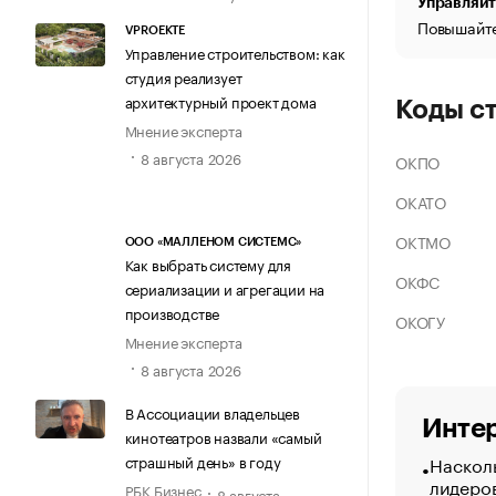
Управляйт
Повышайте
VPROEKTE
Управление строительством: как
студия реализует
архитектурный проект дома
Коды с
Мнение эксперта
8 августа 2026
ОКПО
ОКАТО
ОКТМО
ООО «МАЛЛЕНОМ СИСТЕМС»
Как выбрать систему для
ОКФС
сериализации и агрегации на
производстве
ОКОГУ
Мнение эксперта
8 августа 2026
В Ассоциации владельцев
Интер
кинотеатров назвали «самый
Насколь
страшный день» в году
лидеро
РБК Бизнес
8 августа