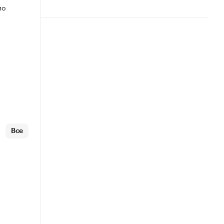
по
Все