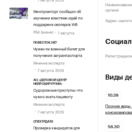
Наименование
органа
Минпромторг сообщил об
изучении властями идей по
Адрес налого
поддержке селлеров WB
РБК Бизнес
7 августа
Социал
ПОВЕСТОК.НЕТ
Нужен ли военный билет для
получения загранпаспорта
Регистрацио
Мнение эксперта
7 августа 2026
Виды д
АО «ДЕЛОВОЙ ЦЕНТР
НЕЙРОХИРУРГИИ»
Судорожные приступы: что
нужно знать пациенту
10.39
Мнение эксперта
Прочие виды 
7 августа 2026
консервирова
СПЕКТРДАТА
Проверка кандидатов для
56.30