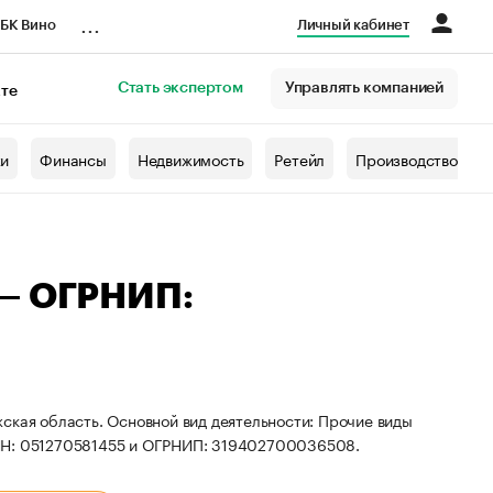
...
БК Вино
Личный кабинет
Стать экспертом
Управлять компанией
кте
азета
жи
Финансы
Недвижимость
Ретейл
Производство
 — ОГРНИП:
ская область. Основной вид деятельности: Прочие виды
ИНН: 051270581455 и ОГРНИП: 319402700036508.