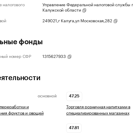
 налогового
Управление Федеральной налоговой службы 
Калужской области
вой
249021,г Калуга,ул Московская,282
ьные фонды
нный номер СФР
1315627933
еятельности
47.25
ОСНОВНОЙ
переработки и
Торговля розничная напитками в
ния фруктов и овощей
специализированных магазинах
47.81