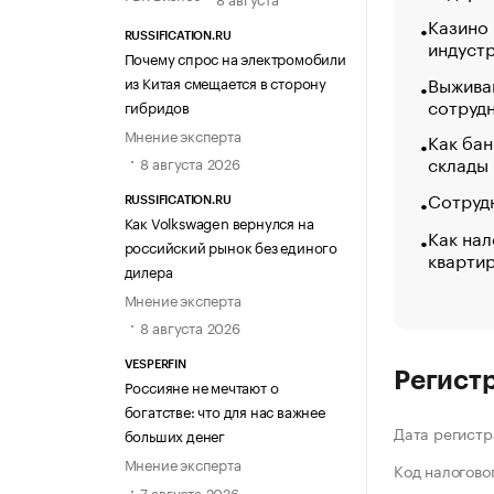
Казино
RUSSIFICATION.RU
индуст
Почему спрос на электромобили
Выжива
из Китая смещается в сторону
сотруд
гибридов
Мнение эксперта
Как бан
склады
8 августа 2026
Сотрудн
RUSSIFICATION.RU
Как Volkswagen вернулся на
Как нал
российский рынок без единого
кварти
дилера
Мнение эксперта
8 августа 2026
VESPERFIN
Регист
Россияне не мечтают о
богатстве: что для нас важнее
Дата регистр
больших денег
Мнение эксперта
Код налогово
7 августа 2026