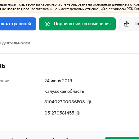
ия носит справочный характер и сгенерирована на основании данных из откр
 не является пользователем и не имеет деловых отношений с сервисом РБК Ко
Подписаться на изменения
По
лять страницей
 деятельности
ль
ации
24 июня 2019
Калужская область
319402700036508
051270581455