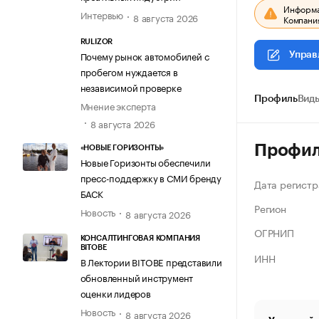
Информац
Интервью
8 августа 2026
Компания
RULIZOR
Почему рынок автомобилей с
Управ
пробегом нуждается в
независимой проверке
Профиль
Виды
Мнение эксперта
8 августа 2026
Профи
«НОВЫЕ ГОРИЗОНТЫ»
Новые Горизонты обеспечили
пресс-поддержку в СМИ бренду
Дата регистр
БАСК
Регион
Новость
8 августа 2026
ОГРНИП
КОНСАЛТИНГОВАЯ КОМПАНИЯ
BITOBE
ИНН
В Лектории BITOBE представили
обновленный инструмент
оценки лидеров
Новость
8 августа 2026