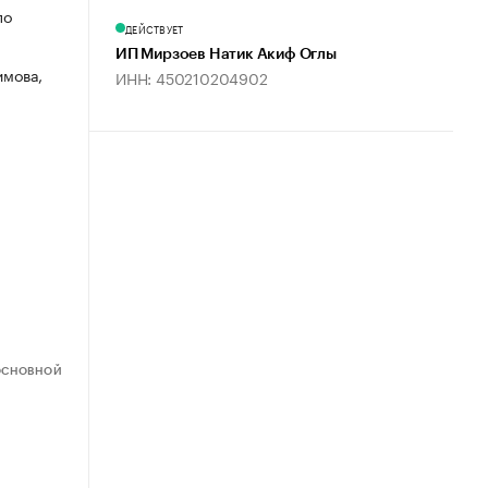
по
ДЕЙСТВУЕТ
ИП Мирзоев Натик Акиф Оглы
имова,
ИНН: 450210204902
ОСНОВНОЙ