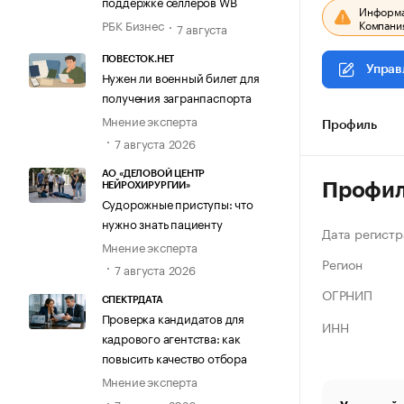
поддержке селлеров WB
Информац
Компания
РБК Бизнес
7 августа
ПОВЕСТОК.НЕТ
Управ
Нужен ли военный билет для
получения загранпаспорта
Мнение эксперта
Профиль
7 августа 2026
АО «ДЕЛОВОЙ ЦЕНТР
Профи
НЕЙРОХИРУРГИИ»
Судорожные приступы: что
нужно знать пациенту
Дата регистр
Мнение эксперта
Регион
7 августа 2026
ОГРНИП
СПЕКТРДАТА
Проверка кандидатов для
ИНН
кадрового агентства: как
повысить качество отбора
Мнение эксперта
7 августа 2026