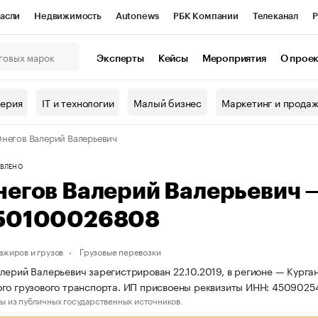
асли
Недвижимость
Autonews
РБК Компании
Телеканал
Р
К Курсы
РБК Life
Тренды
Визионеры
Национальные проекты
Эксперты
Кейсы
Мероприятия
О прое
онный клуб
Исследования
Кредитные рейтинги
Франшизы
Г
терия
IT и технологии
Малый бизнес
Маркетинг и прода
Проверка контрагентов
Политика
Экономика
Бизнес
негов Валерий Валерьевич
ы
ВЛЕНО
негов Валерий Валерьевич
50100026808
ажиров и грузов
Грузовые перевозки
лерий Валерьевич зарегистрирован 22.10.2019, в регионе — Курган
го грузового транспорта. ИП присвоены реквизиты ИНН: 450902
ы из публичных государственных источников.