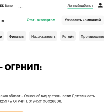
...
БК Вино
Личный кабинет
Стать экспертом
Управлять компанией
кте
азета
жи
Финансы
Недвижимость
Ретейл
Производство
 — ОГРНИП:
ская область. Основной вид деятельности: Деятельность
542597 и ОГРНИП: 319450100026808.