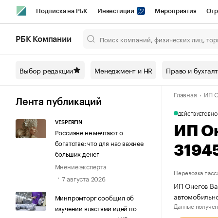
Подписка на РБК
Инвестиции
Мероприятия
Отр
Спорт
Школа управления РБК
РБК Образование
РБ
РБК Компании
Город
Стиль
Крипто
РБК Бизнес-среда
Дискусси
Выбор редакции
Менеджмент и HR
Право и бухгал
Спецпроекты СПб
Конференции СПб
Спецпроекты
Главная
ИП О
Технологии и медиа
Финансы
Рынок наличной валют
Лента публикаций
ДЕЙСТВУЕТ
ОБНО
VESPERFIN
ИП О
Россияне не мечтают о
богатстве: что для нас важнее
3194
больших денег
Мнение эксперта
Перевозка пасс
7 августа 2026
ИП Онегов Ва
автомобильно
Минпромторг сообщил об
Данные получен
изучении властями идей по