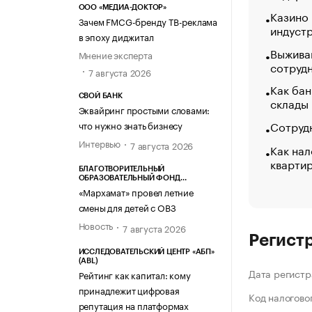
ООО «МЕДИА-ДОКТОР»
Казино
Зачем FMCG-бренду ТВ-реклама
индуст
в эпоху диджитал
Выжива
Мнение эксперта
сотруд
7 августа 2026
Как бан
СВОЙ БАНК
склады
Эквайринг простыми словами:
Сотрудн
что нужно знать бизнесу
Интервью
7 августа 2026
Как нал
кварти
БЛАГОТВОРИТЕЛЬНЫЙ
ОБРАЗОВАТЕЛЬНЫЙ ФОНД
«МАРХАМАТ»
«Мархамат» провел летние
смены для детей с ОВЗ
Новость
7 августа 2026
Регист
ИССЛЕДОВАТЕЛЬСКИЙ ЦЕНТР «АБП»
(ABL)
Дата регистр
Рейтинг как капитал: кому
принадлежит цифровая
Код налогово
репутация на платформах