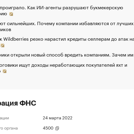
 проиграло. Как ИИ-агенты разрушают букмекерскую
рию
ют сильнейших. Почему компании избавляются от лучших
ников
к Wildberries резко нарастил кредиты селлерам до атак н
ики открыли новый способ вредить компаниям. Зачем им
оговики ищут доходы неработающих покупателей яхт и
р
рация ФНС
ации
24 марта 2022
го органа
4500