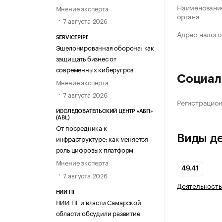
Наименование
Мнение эксперта
органа
7 августа 2026
Адрес налого
SERVICEPIPE
Эшелонированная оборона: как
защищать бизнес от
современных киберугроз
Социал
Мнение эксперта
7 августа 2026
Регистрацио
ИССЛЕДОВАТЕЛЬСКИЙ ЦЕНТР «АБП»
(ABL)
От посредника к
Виды д
инфраструктуре: как меняется
роль цифровых платформ
Мнение эксперта
49.41
7 августа 2026
Деятельность
НИИ ПГ
НИИ ПГ и власти Самарской
области обсудили развитие