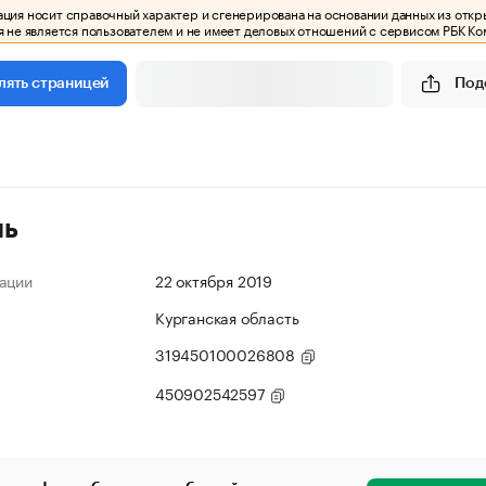
ия носит справочный характер и сгенерирована на основании данных из откр
 не является пользователем и не имеет деловых отношений с сервисом РБК Ко
Под
лять страницей
ль
ации
22 октября 2019
Курганская область
319450100026808
450902542597