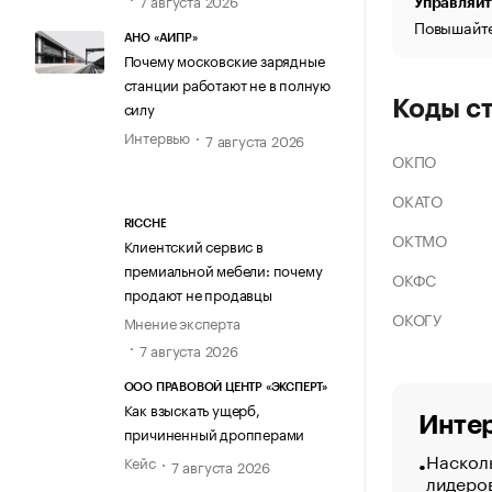
Управляйт
Повышайте
АНО «АИПР»
Почему московские зарядные
станции работают не в полную
Коды с
силу
Интервью
7 августа 2026
ОКПО
ОКАТО
RICCHE
ОКТМО
Клиентский сервис в
премиальной мебели: почему
ОКФС
продают не продавцы
ОКОГУ
Мнение эксперта
7 августа 2026
ООО ПРАВОВОЙ ЦЕНТР «ЭКСПЕРТ»
Как взыскать ущерб,
Интер
причиненный дропперами
Насколь
Кейс
7 августа 2026
лидеро