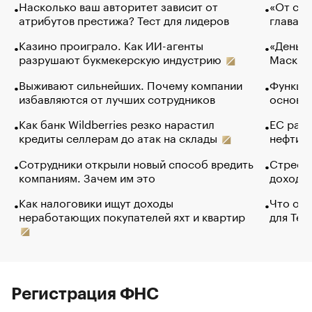
Насколько ваш авторитет зависит от
«От спо
атрибутов престижа? Тест для лидеров
глава к
Казино проиграло. Как ИИ-агенты
«Деньги
разрушают букмекерскую индустрию
Маск в 
Выживают сильнейших. Почему компании
Функции
избавляются от лучших сотрудников
основ э
Как банк Wildberries резко нарастил
ЕС раз
кредиты селлерам до атак на склады
нефти —
Сотрудники открыли новый способ вредить
Стресс 
компаниям. Зачем им это
доходов
Как налоговики ищут доходы
Что обв
неработающих покупателей яхт и квартир
для Tel
Регистрация ФНС