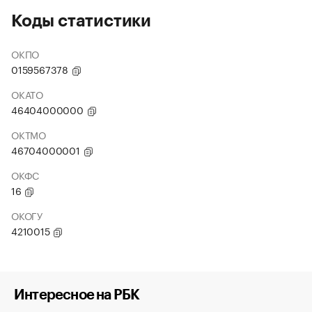
Коды статистики
ОКПО
0159567378
ОКАТО
46404000000
ОКТМО
46704000001
ОКФС
16
ОКОГУ
4210015
Интересное на РБК