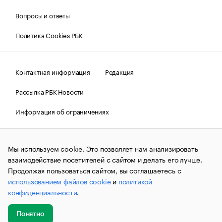
Вопросы и ответы
Политика Cookies РБК
Контактная информация
Редакция
Рассылка РБК Новости
Информация об ограничениях
Правовая информация
О соблюдении авторских прав
Мы используем cookie. Это позволяет нам анализировать
© АО «РОСБИЗНЕСКОНСАЛТИНГ»,
1995–2026.
Сообщения
и материалы информационного агентства «РБК»
взаимодействие посетителей с сайтом и делать его лучше.
(зарегистрировано Федеральной службой по надзору в сфере
Продолжая пользоваться сайтом, вы соглашаетесь с
связи, информационных технологий и массовых
использованием файлов cookie
и
политикой
коммуникаций (Роскомнадзор) 09.12.2015 за номером ИА
№ФС77-63848) сопровождаются пометкой «РБК». Отдельные
конфиденциальности
.
публикации могут содержать информацию,
не предназначенную для пользователей
до 18 лет.
companycardsfeedback@rbc.ru
Понятно