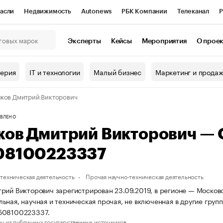
асли
Недвижимость
Autonews
РБК Компании
Телеканал
Р
К Курсы
РБК Life
Тренды
Визионеры
Национальные проекты
Эксперты
Кейсы
Мероприятия
О прое
онный клуб
Исследования
Кредитные рейтинги
Франшизы
Г
терия
IT и технологии
Малый бизнес
Маркетинг и прода
Проверка контрагентов
Политика
Экономика
Бизнес
жов Дмитрий Викторович
ы
ВЛЕНО
жов Дмитрий Викторович —
08100223337
техническая деятельность
Прочая научно-техническая деятельность
рий Викторович зарегистрирован 23.09.2019, в регионе — Московс
ьная, научная и техническая прочая, не включенная в другие гр
508100223337.
ы из публичных государственных источников.