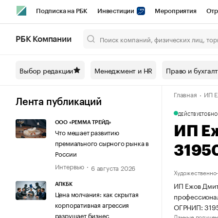
Подписка на РБК
Инвестиции
Мероприятия
Отр
Спорт
Школа управления РБК
РБК Образование
РБ
РБК Компании
Город
Стиль
Крипто
РБК Бизнес-среда
Дискусси
Выбор редакции
Менеджмент и HR
Право и бухгал
Спецпроекты СПб
Конференции СПб
Спецпроекты
Главная
ИП Е
Технологии и медиа
Финансы
Рынок наличной валют
Лента публикаций
ДЕЙСТВУЕТ
ОБНО
ООО «РЕММА ТРЕЙД»
ИП Е
Что мешает развитию
премиального сырного рынка в
3195
России
Интервью
6 августа 2026
Художественно-
ИП Ежов Дмит
АПКБК
Цена молчания: как скрытая
профессионал
корпоративная агрессия
ОГРНИП: 319
разрушает бизнес
Данные получен