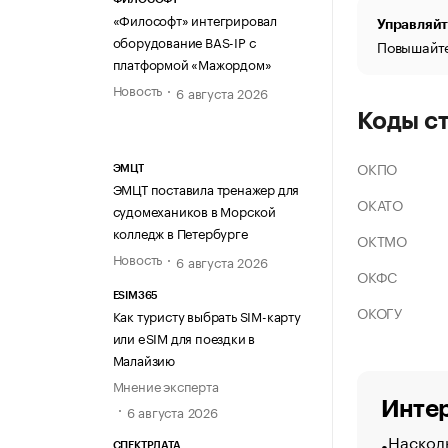
«Философт» интегрировал
Управляйт
оборудование BAS-IP с
Повышайте
платформой «Мажордом»
Новость
6 августа 2026
Коды с
ОКПО
ЭМЦТ
ЭМЦТ поставила тренажер для
ОКАТО
судомехаников в Морской
колледж в Петербурге
ОКТМО
Новость
6 августа 2026
ОКФС
ESIM365
ОКОГУ
Как туристу выбрать SIM-карту
или eSIM для поездки в
Малайзию
Мнение эксперта
Интер
6 августа 2026
Насколь
СПЕКТРДАТА