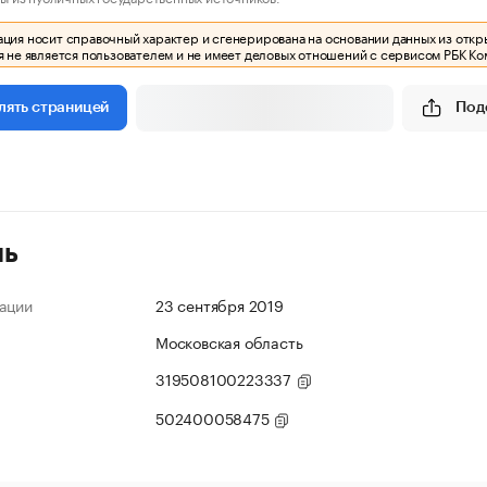
ия носит справочный характер и сгенерирована на основании данных из откр
 не является пользователем и не имеет деловых отношений с сервисом РБК Ко
Под
лять страницей
ль
ации
23 сентября 2019
Московская область
319508100223337
502400058475