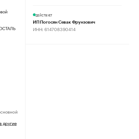
овой
ДЕЙСТВУЕТ
ИП Погосян Севак Фрунзович
ОСТАЛЬ
ИНН: 614708390414
ОСНОВНОЙ
в другие