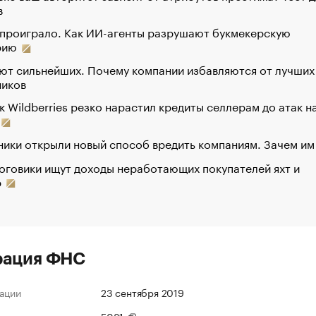
в
 проиграло. Как ИИ-агенты разрушают букмекерскую
рию
ют сильнейших. Почему компании избавляются от лучших
ников
к Wildberries резко нарастил кредиты селлерам до атак н
ики открыли новый способ вредить компаниям. Зачем им
оговики ищут доходы неработающих покупателей яхт и
р
рация ФНС
ации
23 сентября 2019