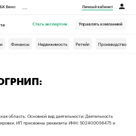
...
БК Вино
Личный кабинет
Стать экспертом
Управлять компанией
кте
азета
жи
Финансы
Недвижимость
Ретейл
Производство
 ОГРНИП:
кая область. Основной вид деятельности: Деятельность
уппировки. ИП присвоены реквизиты ИНН: 502400058475 и