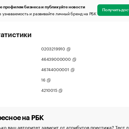
е профилем бизнеса и публикуйте новости
Получить дос
 узнаваемость и развивайте личный бренд на РБК
татистики
0203219910
46439000000
46744000001
16
4210015
есное на РБК
ко ваш авторитет зависит от атрибутов престижа? Тест д