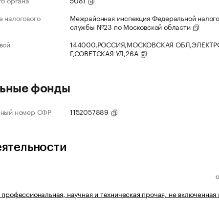
го органа
5081
 налогового
Межрайонная инспекция Федеральной налог
службы №23 по Московской области
вой
144000,РОССИЯ,МОСКОВСКАЯ ОБЛ,ЭЛЕКТР
Г,СОВЕТСКАЯ УЛ,26А
ьные фонды
нный номер СФР
1152057889
еятельности
 профессиональная, научная и техническая прочая, не включенная 