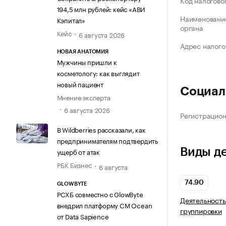
Код налогово
194,5 млн рублей: кейс «АВИ
Наименование
Кэпитал»
органа
Кейс
6 августа 2026
Адрес налого
НОВАЯ АНАТОМИЯ
Мужчины пришли к
косметологу: как выглядит
новый пациент
Социал
Мнение эксперта
6 августа 2026
Регистрацио
В Wildberries рассказали, как
предпринимателям подтвердить
Виды д
ущерб от атак
РБК Бизнес
6 августа
74.90
GLOWBYTE
РСХБ совместно с GlowByte
Деятельность
внедрил платформу CM Ocean
группировки
от Data Sapience