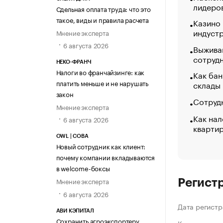
лидеро
Сдельная оплата труда: что это
такое, виды и правила расчета
Казино
индуст
Мнение эксперта
6 августа 2026
Выжива
сотруд
НЕКО-ФРАНЧ
Налоги во франчайзинге: как
Как бан
платить меньше и не нарушать
склады
закон
Сотрудн
Мнение эксперта
Как нал
6 августа 2026
кварти
OWL | СОВА
Новый сотрудник как клиент:
почему компании вкладываются
в welcome-боксы
Мнение эксперта
Регист
6 августа 2026
Дата регистр
АВИ КЭПИТАЛ
Сохранить агроэкспортеру