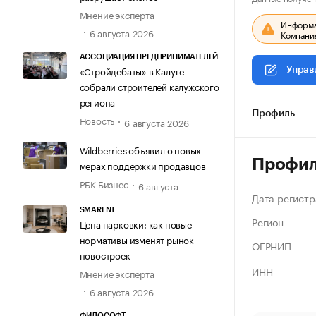
Мнение эксперта
Информац
6 августа 2026
Компания
АССОЦИАЦИЯ ПРЕДПРИНИМАТЕЛЕЙ
«Стройдебаты» в Калуге
Управ
собрали строителей калужского
региона
Профиль
Новость
6 августа 2026
Wildberries объявил о новых
Профи
мерах поддержки продавцов
РБК Бизнес
6 августа
Дата регистр
SMARENT
Регион
Цена парковки: как новые
нормативы изменят рынок
ОГРНИП
новостроек
ИНН
Мнение эксперта
6 августа 2026
ФИЛОСОФТ