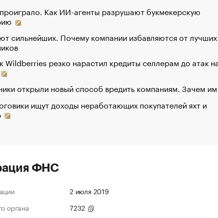
 проиграло. Как ИИ-агенты разрушают букмекерскую
рию
ют сильнейших. Почему компании избавляются от лучших
ников
к Wildberries резко нарастил кредиты селлерам до атак н
ики открыли новый способ вредить компаниям. Зачем им
оговики ищут доходы неработающих покупателей яхт и
р
рация ФНС
ации
2 июля 2019
го органа
7232