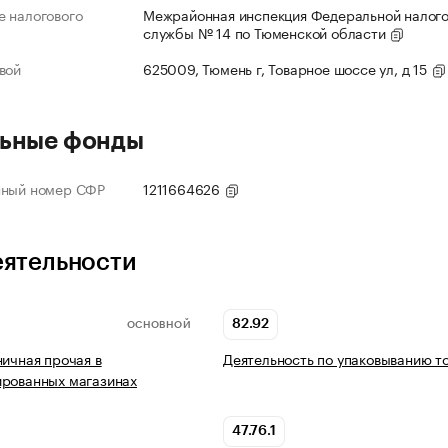
 налогового
Межрайонная инспекция Федеральной налог
службы № 14 по Тюменской области
вой
625009, Тюмень г, Товарное шоссе ул, д 15
ьные фонды
нный номер СФР
1211664626
еятельности
82.92
ОСНОВНОЙ
ничная прочая в
Деятельность по упаковыванию т
ированных магазинах
47.76.1