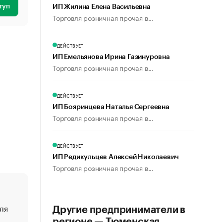
туп
ИП Жилина Елена Васильевна
Торговля розничная прочая в...
ДЕЙСТВУЕТ
ИП Емельянова Ирина Газинуровна
Торговля розничная прочая в...
ДЕЙСТВУЕТ
ИП Бояринцева Наталья Сергеевна
Торговля розничная прочая в...
ДЕЙСТВУЕТ
ИП Редикульцев Алексей Николаевич
Торговля розничная прочая в...
ля
«От спорта тело стареет иначе». Как живет глава ко
Другие предприниматели в
создавшей GTA