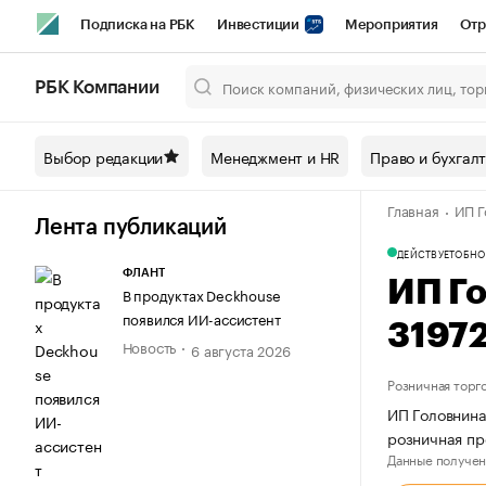
Подписка на РБК
Инвестиции
Мероприятия
Отр
Спорт
Школа управления РБК
РБК Образование
РБ
РБК Компании
Город
Стиль
Крипто
РБК Бизнес-среда
Дискусси
Выбор редакции
Менеджмент и HR
Право и бухгал
Спецпроекты СПб
Конференции СПб
Спецпроекты
Главная
ИП Г
Технологии и медиа
Финансы
Рынок наличной валют
Лента публикаций
ДЕЙСТВУЕТ
ОБНО
ФЛАНТ
ИП Г
В продуктах Deckhouse
появился ИИ-ассистент
3197
Новость
6 августа 2026
Розничная торг
ИП Головнина
розничная пр
Данные получен