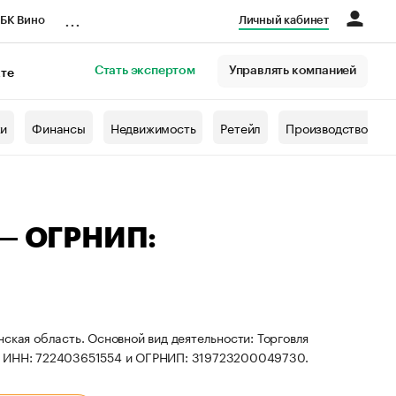
...
БК Вино
Личный кабинет
Стать экспертом
Управлять компанией
кте
азета
жи
Финансы
Недвижимость
Ретейл
Производство
 — ОГРНИП:
ская область. Основной вид деятельности: Торговля
ты ИНН: 722403651554 и ОГРНИП: 319723200049730.