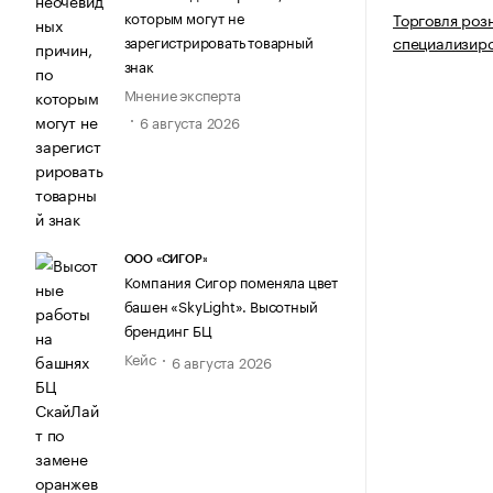
которым могут не
Торговля роз
зарегистрировать товарный
специализир
знак
Мнение эксперта
6 августа 2026
ООО «СИГОР»
Компания Сигор поменяла цвет
башен «SkyLight». Высотный
брендинг БЦ
Кейс
6 августа 2026