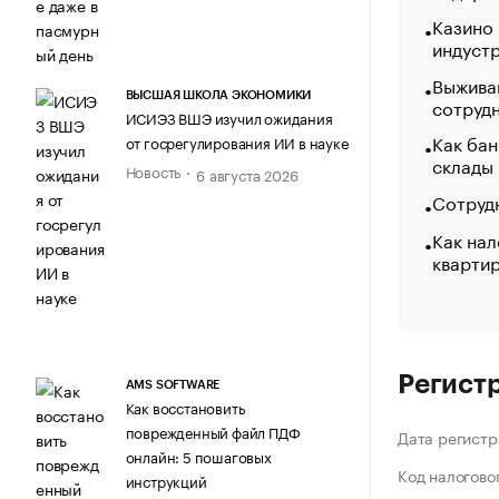
Казино
индуст
Выжива
ВЫСШАЯ ШКОЛА ЭКОНОМИКИ
сотруд
ИСИЭЗ ВШЭ изучил ожидания
Как бан
от госрегулирования ИИ в науке
склады
Новость
6 августа 2026
Сотрудн
Как нал
кварти
Регист
AMS SOFTWARE
Как восстановить
поврежденный файл ПДФ
Дата регистр
онлайн: 5 пошаговых
Код налогово
инструкций