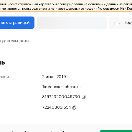
ия носит справочный характер и сгенерирована на основании данных из откр
 не является пользователем и не имеет деловых отношений с сервисом РБК Ко
Под
лять страницей
 деятельности
ль
ации
2 июля 2019
Тюменская область
319723200049730
722403651554