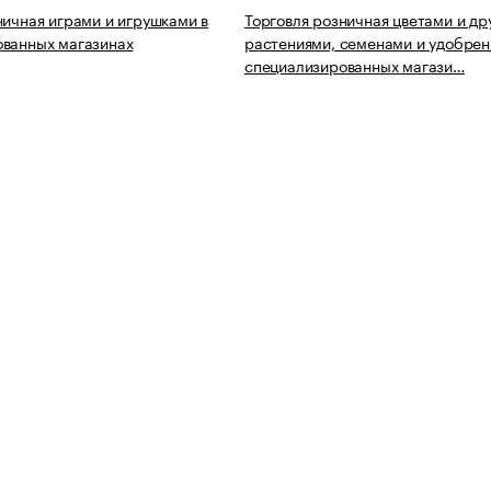
ничная играми и игрушками в
Торговля розничная цветами и др
ованных магазинах
растениями, семенами и удобрен
специализированных магази…