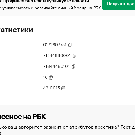
е профилем бизнеса и публикуйте новости
Получить дос
 узнаваемость и развивайте личный бренд на РБК
татистики
0172697751
71244880001
71644480101
16
4210015
есное на РБК
ко ваш авторитет зависит от атрибутов престижа? Тест д
в