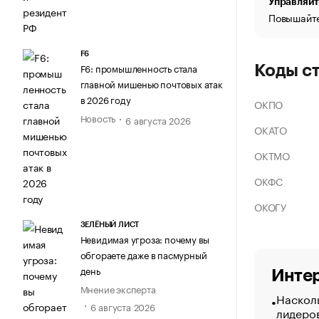
Управляйт
Повышайте
F6
F6: промышленность стала
Коды с
главной мишенью почтовых атак
в 2026 году
ОКПО
Новость
6 августа 2026
ОКАТО
ОКТМО
ОКФС
ОКОГУ
ЗЕЛЁНЫЙ ЛИСТ
Невидимая угроза: почему вы
обгораете даже в пасмурный
день
Интер
Мнение эксперта
Насколь
6 августа 2026
лидеро