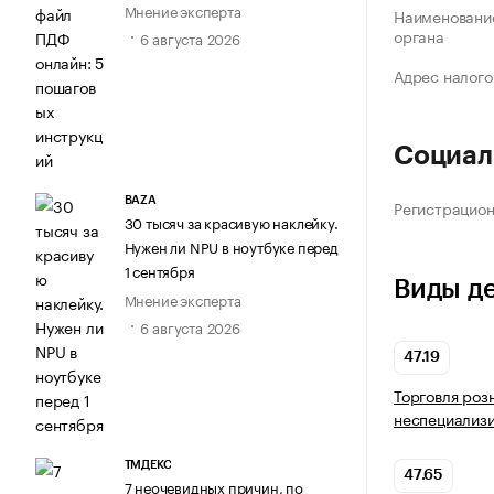
Мнение эксперта
Наименование
органа
6 августа 2026
Адрес налого
Социал
BAZA
Регистрацио
30 тысяч за красивую наклейку.
Нужен ли NPU в ноутбуке перед
1 сентября
Виды д
Мнение эксперта
6 августа 2026
47.19
Торговля роз
неспециализ
ТМДЕКС
47.65
7 неочевидных причин, по