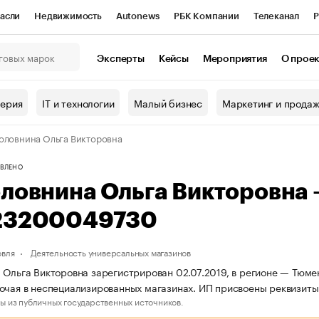
асли
Недвижимость
Autonews
РБК Компании
Телеканал
Р
К Курсы
РБК Life
Тренды
Визионеры
Национальные проекты
Эксперты
Кейсы
Мероприятия
О прое
онный клуб
Исследования
Кредитные рейтинги
Франшизы
Г
терия
IT и технологии
Малый бизнес
Маркетинг и прода
Проверка контрагентов
Политика
Экономика
Бизнес
оловнина Ольга Викторовна
ы
ВЛЕНО
оловнина Ольга Викторовна
23200049730
овля
Деятельность универсальных магазинов
 Ольга Викторовна зарегистрирован 02.07.2019, в регионе — Тюмен
очая в неспециализированных магазинах. ИП присвоены реквизи
ы из публичных государственных источников.