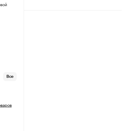
овой
Все
оваров