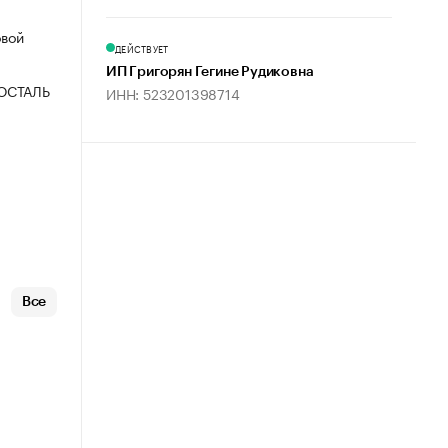
овой
ДЕЙСТВУЕТ
ИП Григорян Гегине Рудиковна
ОСТАЛЬ
ИНН: 523201398714
Все