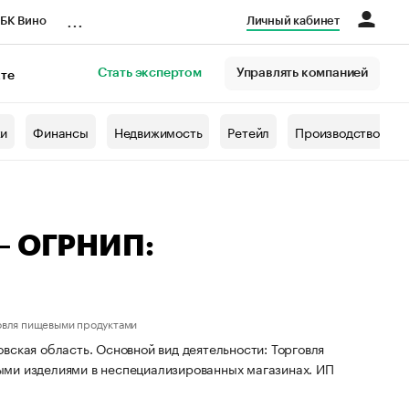
...
БК Вино
Личный кабинет
Стать экспертом
Управлять компанией
кте
азета
жи
Финансы
Недвижимость
Ретейл
Производство
 — ОГРНИП:
овля пищевыми продуктами
вская область. Основной вид деятельности: Торговля
ыми изделиями в неспециализированных магазинах. ИП