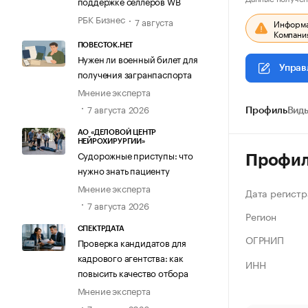
поддержке селлеров WB
РБК Бизнес
7 августа
Информац
Компания
ПОВЕСТОК.НЕТ
Нужен ли военный билет для
Управ
получения загранпаспорта
Мнение эксперта
7 августа 2026
Профиль
Виды
АО «ДЕЛОВОЙ ЦЕНТР
НЕЙРОХИРУРГИИ»
Судорожные приступы: что
Профи
нужно знать пациенту
Мнение эксперта
Дата регистр
7 августа 2026
Регион
СПЕКТРДАТА
ОГРНИП
Проверка кандидатов для
кадрового агентства: как
ИНН
повысить качество отбора
Мнение эксперта
7 августа 2026