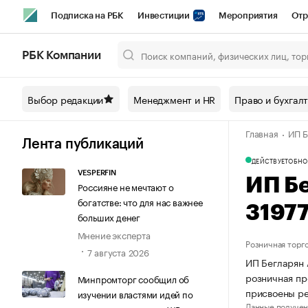
Подписка на РБК
Инвестиции
Мероприятия
Отр
Спорт
Школа управления РБК
РБК Образование
РБ
РБК Компании
Город
Стиль
Крипто
РБК Бизнес-среда
Дискусси
Выбор редакции
Менеджмент и HR
Право и бухгал
Спецпроекты СПб
Конференции СПб
Спецпроекты
Главная
ИП Б
Технологии и медиа
Финансы
Рынок наличной валют
Лента публикаций
ДЕЙСТВУЕТ
ОБНО
VESPERFIN
ИП Б
Россияне не мечтают о
богатстве: что для нас важнее
3197
больших денег
Мнение эксперта
Розничная торг
7 августа 2026
ИП Бегларян 
розничная пр
Минпромторг сообщил об
присвоены р
изучении властями идей по
Данные получен