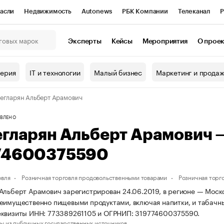
асли
Недвижимость
Autonews
РБК Компании
Телеканал
Р
К Курсы
РБК Life
Тренды
Визионеры
Национальные проекты
Эксперты
Кейсы
Мероприятия
О прое
онный клуб
Исследования
Кредитные рейтинги
Франшизы
Г
терия
IT и технологии
Малый бизнес
Маркетинг и прода
Проверка контрагентов
Политика
Экономика
Бизнес
егларян Альберт Арамович
ы
ВЛЕНО
егларян Альберт Арамович
74600375590
овля
Розничная торговля продовольственными товарами
Розничная торг
Альберт Арамович зарегистрирован 24.06.2019, в регионе — Моско
еимущественно пищевыми продуктами, включая напитки, и табачн
еквизиты ИНН: 773389261105 и ОГРНИП: 319774600375590.
ы из публичных государственных источников.