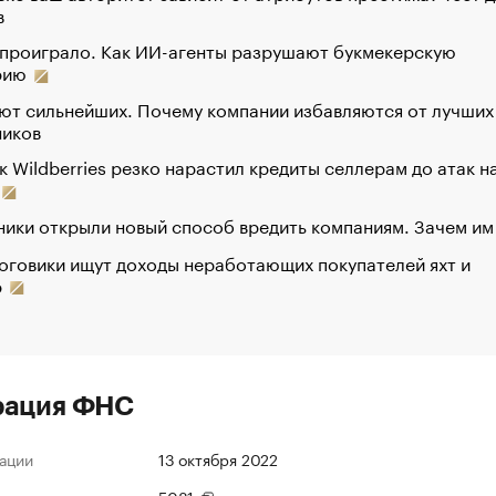
в
 проиграло. Как ИИ-агенты разрушают букмекерскую
рию
ют сильнейших. Почему компании избавляются от лучших
ников
к Wildberries резко нарастил кредиты селлерам до атак н
ики открыли новый способ вредить компаниям. Зачем им
оговики ищут доходы неработающих покупателей яхт и
р
рация ФНС
ации
13 октября 2022