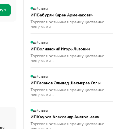
ДЕЙСТВУЕТ
туп
ИП Бабурян Карен Арменакович
Торговля розничная преимущественно
пищевыми...
ДЕЙСТВУЕТ
ИП Волнянский Игорь Львович
Торговля розничная преимущественно
пищевыми...
ДЕЙСТВУЕТ
ИП Гасанов Эльшад Шахмирза Оглы
Торговля розничная преимущественно
пищевыми...
ДЕЙСТВУЕТ
ИП Кауров Александр Анатольевич
Торговля розничная преимущественно
ля
«От спорта тело стареет иначе». Как живет глава ко
пищевыми...