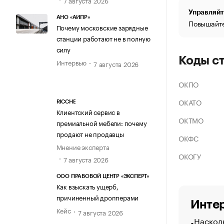
Управляйт
АНО «АИПР»
Повышайте
Почему московские зарядные
станции работают не в полную
силу
Коды с
Интервью
7 августа 2026
ОКПО
ОКАТО
RICCHE
Клиентский сервис в
ОКТМО
премиальной мебели: почему
продают не продавцы
ОКФС
Мнение эксперта
ОКОГУ
7 августа 2026
ООО ПРАВОВОЙ ЦЕНТР «ЭКСПЕРТ»
Как взыскать ущерб,
причиненный дропперами
Интер
Кейс
7 августа 2026
Насколь