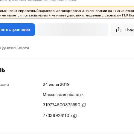
ия носит справочный характер и сгенерирована на основании данных из откр
 не является пользователем и не имеет деловых отношений с сервисом РБК Ко
Под
лять страницей
 деятельности
ль
ации
24 июня 2019
Московская область
319774600375590
773389261105