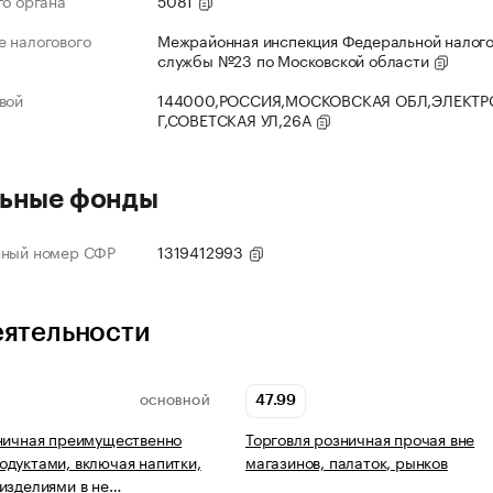
го органа
5081
 налогового
Межрайонная инспекция Федеральной налог
службы №23 по Московской области
вой
144000,РОССИЯ,МОСКОВСКАЯ ОБЛ,ЭЛЕКТР
Г,СОВЕТСКАЯ УЛ,26А
ьные фонды
нный номер СФР
1319412993
еятельности
47.99
ОСНОВНОЙ
ничная преимущественно
Торговля розничная прочая вне
дуктами, включая напитки,
магазинов, палаток, рынков
изделиями в не…