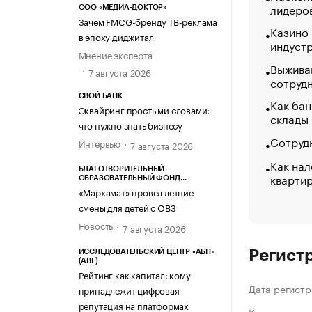
лидеро
ООО «МЕДИА-ДОКТОР»
Зачем FMCG-бренду ТВ-реклама
Казино
в эпоху диджитал
индуст
Мнение эксперта
Выжива
7 августа 2026
сотруд
СВОЙ БАНК
Как бан
Эквайринг простыми словами:
склады
что нужно знать бизнесу
Сотрудн
Интервью
7 августа 2026
Как нал
БЛАГОТВОРИТЕЛЬНЫЙ
кварти
ОБРАЗОВАТЕЛЬНЫЙ ФОНД
«МАРХАМАТ»
«Мархамат» провел летние
смены для детей с ОВЗ
Новость
7 августа 2026
Регист
ИССЛЕДОВАТЕЛЬСКИЙ ЦЕНТР «АБП»
(ABL)
Рейтинг как капитал: кому
Дата регистр
принадлежит цифровая
репутация на платформах