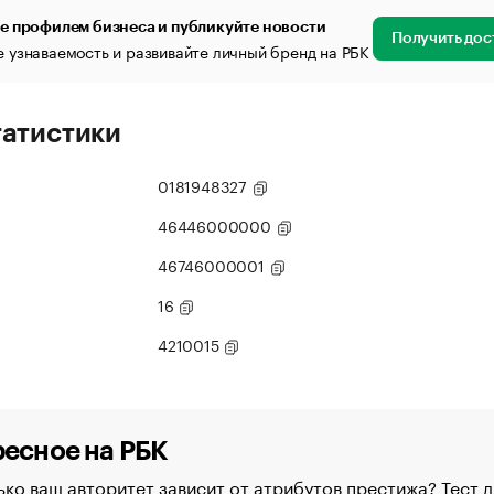
е профилем бизнеса и публикуйте новости
Получить дос
 узнаваемость и развивайте личный бренд на РБК
татистики
0181948327
46446000000
46746000001
16
4210015
есное на РБК
ко ваш авторитет зависит от атрибутов престижа? Тест д