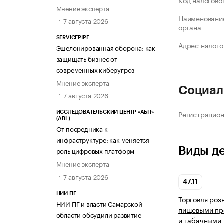
Код налогово
Мнение эксперта
Наименование
7 августа 2026
органа
SERVICEPIPE
Адрес налого
Эшелонированная оборона: как
защищать бизнес от
современных киберугроз
Мнение эксперта
Социал
7 августа 2026
Регистрацио
ИССЛЕДОВАТЕЛЬСКИЙ ЦЕНТР «АБП»
(ABL)
От посредника к
инфраструктуре: как меняется
Виды д
роль цифровых платформ
Мнение эксперта
7 августа 2026
47.11
НИИ ПГ
Торговля роз
НИИ ПГ и власти Самарской
пищевыми про
области обсудили развитие
и табачными 