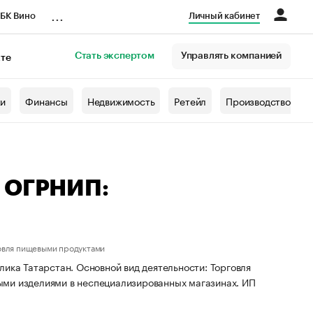
...
БК Вино
Личный кабинет
Стать экспертом
Управлять компанией
кте
азета
жи
Финансы
Недвижимость
Ретейл
Производство
— ОГРНИП:
овля пищевыми продуктами
ика Татарстан. Основной вид деятельности: Торговля
ыми изделиями в неспециализированных магазинах. ИП