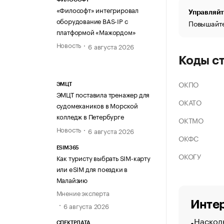
«Философт» интегрировал
Управляйт
оборудование BAS-IP с
Повышайте
платформой «Мажордом»
Новость
6 августа 2026
Коды с
ОКПО
ЭМЦТ
ЭМЦТ поставила тренажер для
ОКАТО
судомехаников в Морской
колледж в Петербурге
ОКТМО
Новость
6 августа 2026
ОКФС
ESIM365
ОКОГУ
Как туристу выбрать SIM-карту
или eSIM для поездки в
Малайзию
Мнение эксперта
Интер
6 августа 2026
Насколь
СПЕКТРДАТА