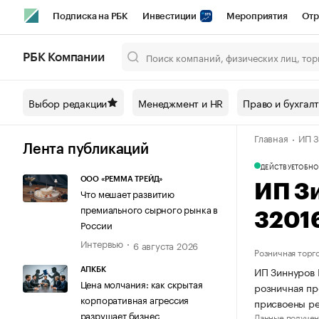
Подписка на РБК
Инвестиции
Мероприятия
Отр
Спорт
Школа управления РБК
РБК Образование
РБ
РБК Компании
Город
Стиль
Крипто
РБК Бизнес-среда
Дискусси
Выбор редакции
Менеджмент и HR
Право и бухгал
Спецпроекты СПб
Конференции СПб
Спецпроекты
Главная
ИП З
Технологии и медиа
Финансы
Рынок наличной валют
Лента публикаций
ДЕЙСТВУЕТ
ОБНО
ООО «РЕММА ТРЕЙД»
ИП З
Что мешает развитию
премиального сырного рынка в
3201
России
Интервью
6 августа 2026
Розничная торг
ИП Зиннуров 
АПКБК
Цена молчания: как скрытая
розничная пр
корпоративная агрессия
присвоены р
разрушает бизнес
Данные получен