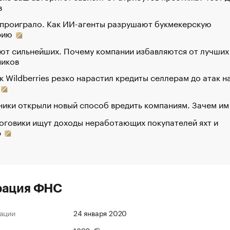
в
 проиграло. Как ИИ-агенты разрушают букмекерскую
рию
ют сильнейших. Почему компании избавляются от лучших
ников
к Wildberries резко нарастил кредиты селлерам до атак н
ики открыли новый способ вредить компаниям. Зачем им
оговики ищут доходы неработающих покупателей яхт и
р
рация ФНС
ации
24 января 2020