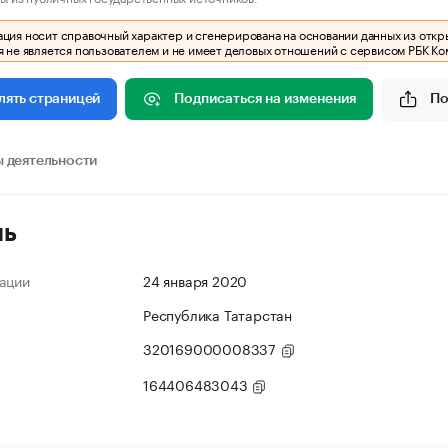
ия носит справочный характер и сгенерирована на основании данных из откр
 не является пользователем и не имеет деловых отношений с сервисом РБК Ко
Подписаться на изменения
По
лять страницей
 деятельности
ль
ации
24 января 2020
Республика Татарстан
320169000008337
164406483043