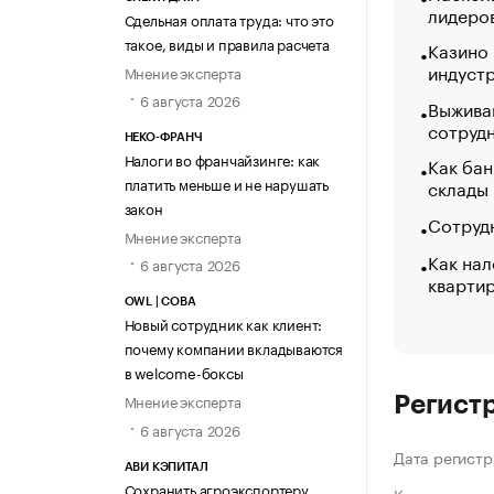
лидеро
Сдельная оплата труда: что это
такое, виды и правила расчета
Казино
индуст
Мнение эксперта
6 августа 2026
Выжива
сотруд
НЕКО-ФРАНЧ
Налоги во франчайзинге: как
Как бан
платить меньше и не нарушать
склады
закон
Сотрудн
Мнение эксперта
Как нал
6 августа 2026
кварти
OWL | СОВА
Новый сотрудник как клиент:
почему компании вкладываются
в welcome-боксы
Мнение эксперта
Регист
6 августа 2026
Дата регистр
АВИ КЭПИТАЛ
Сохранить агроэкспортеру