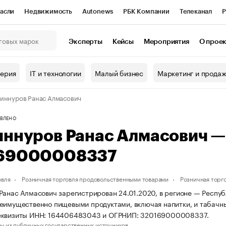
асли
Недвижимость
Autonews
РБК Компании
Телеканал
Р
К Курсы
РБК Life
Тренды
Визионеры
Национальные проекты
Эксперты
Кейсы
Мероприятия
О прое
онный клуб
Исследования
Кредитные рейтинги
Франшизы
Г
терия
IT и технологии
Малый бизнес
Маркетинг и прода
Проверка контрагентов
Политика
Экономика
Бизнес
иннуров Ранас Алмасович
ы
ВЛЕНО
иннуров Ранас Алмасович 
69000008337
овля
Розничная торговля продовольственными товарами
Розничная торг
Ранас Алмасович зарегистрирован 24.01.2020, в регионе — Республ
еимущественно пищевыми продуктами, включая напитки, и табачн
еквизиты ИНН: 164406483043 и ОГРНИП: 320169000008337.
ы из публичных государственных источников.