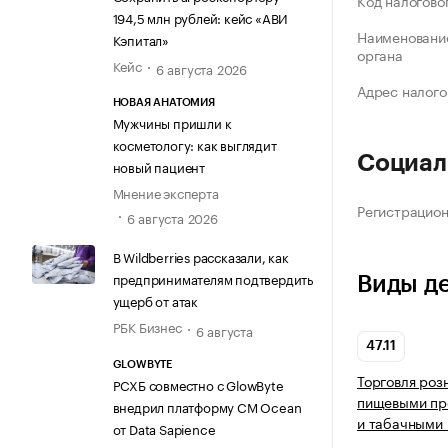
Код налогово
194,5 млн рублей: кейс «АВИ
Наименование
Кэпитал»
органа
Кейс
6 августа 2026
Адрес налого
НОВАЯ АНАТОМИЯ
Мужчины пришли к
косметологу: как выглядит
Социал
новый пациент
Мнение эксперта
Регистрацио
6 августа 2026
В Wildberries рассказали, как
предпринимателям подтвердить
Виды д
ущерб от атак
РБК Бизнес
6 августа
47.11
GLOWBYTE
Торговля роз
РСХБ совместно с GlowByte
пищевыми про
внедрил платформу CM Ocean
и табачными 
от Data Sapience