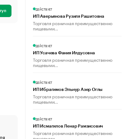
ДЕЙСТВУЕТ
туп
ИП Аверьянова Рузиля Рашитовна
Торговля розничная преимущественно
пищевыми...
ДЕЙСТВУЕТ
ИП Усачева Фания Илдусовна
Торговля розничная преимущественно
пищевыми...
ДЕЙСТВУЕТ
ИП Ибрагимов Эльнур Азер Оглы
Торговля розничная преимущественно
пищевыми...
ДЕЙСТВУЕТ
ИП Исмагилов Ленар Рамзисович
Торговля розничная преимущественно
ля
«От спорта тело стареет иначе». Как живет глава ко
пищевыми...