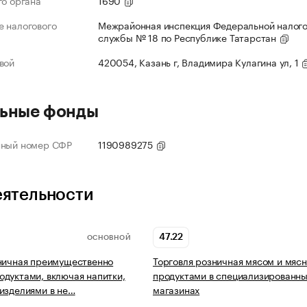
го органа
1690
 налогового
Межрайонная инспекция Федеральной налог
службы № 18 по Республике Татарстан
вой
420054, Казань г, Владимира Кулагина ул, 1
ьные фонды
нный номер СФР
1190989275
еятельности
47.22
ОСНОВНОЙ
ничная преимущественно
Торговля розничная мясом и мяс
дуктами, включая напитки,
продуктами в специализированн
изделиями в не…
магазинах