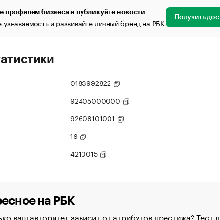
е профилем бизнеса и публикуйте новости
Получить дос
 узнаваемость и развивайте личный бренд на РБК
татистики
0183992822
92405000000
92608101001
16
4210015
есное на РБК
ко ваш авторитет зависит от атрибутов престижа? Тест д