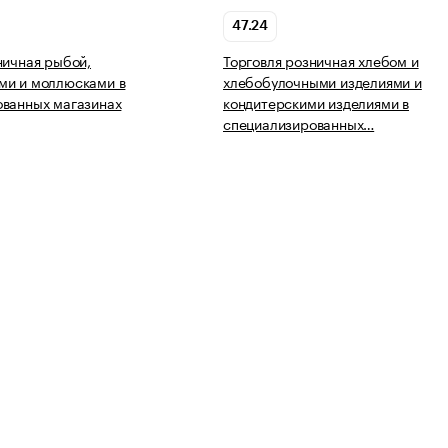
47.24
ничная рыбой,
Торговля розничная хлебом и
ми и моллюсками в
хлебобулочными изделиями и
ованных магазинах
кондитерскими изделиями в
специализированных…