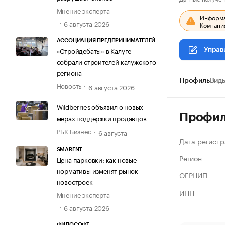
Мнение эксперта
Информац
6 августа 2026
Компания
АССОЦИАЦИЯ ПРЕДПРИНИМАТЕЛЕЙ
«Стройдебаты» в Калуге
Управ
собрали строителей калужского
региона
Профиль
Виды
Новость
6 августа 2026
Wildberries объявил о новых
Профи
мерах поддержки продавцов
РБК Бизнес
6 августа
Дата регистр
SMARENT
Регион
Цена парковки: как новые
нормативы изменят рынок
ОГРНИП
новостроек
ИНН
Мнение эксперта
6 августа 2026
ФИЛОСОФТ