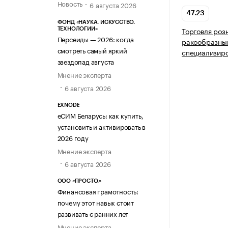
Новость
6 августа 2026
47.23
ФОНД «НАУКА. ИСКУССТВО.
Торговля роз
ТЕХНОЛОГИИ»
Персеиды — 2026: когда
ракообразны
смотреть самый яркий
специализир
звездопад августа
Мнение эксперта
6 августа 2026
EXNODE
еСИМ Беларусь: как купить,
установить и активировать в
2026 году
Мнение эксперта
6 августа 2026
ООО «ПРОСТО.»
Финансовая грамотность:
почему этот навык стоит
развивать с ранних лет
Мнение эксперта