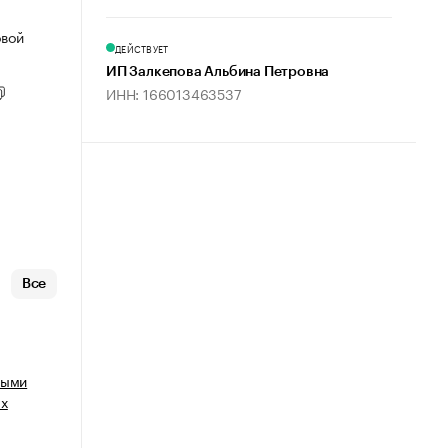
овой
ДЕЙСТВУЕТ
ИП Залкепова Альбина Петровна
ИНН: 166013463537
Все
ными
ых