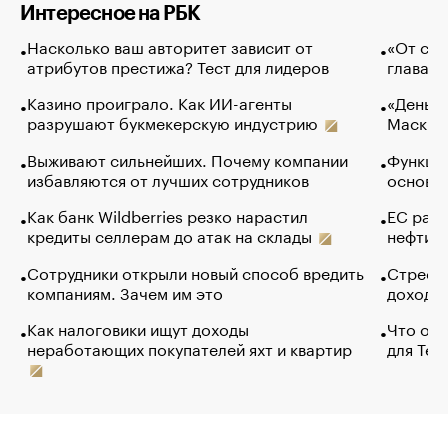
Интересное на РБК
Насколько ваш авторитет зависит от
«От спо
атрибутов престижа? Тест для лидеров
глава к
Казино проиграло. Как ИИ-агенты
«Деньги
разрушают букмекерскую индустрию
Маск в 
Выживают сильнейших. Почему компании
Функции
избавляются от лучших сотрудников
основ э
Как банк Wildberries резко нарастил
ЕС раз
кредиты селлерам до атак на склады
нефти —
Сотрудники открыли новый способ вредить
Стресс 
компаниям. Зачем им это
доходов
Как налоговики ищут доходы
Что обв
неработающих покупателей яхт и квартир
для Tel