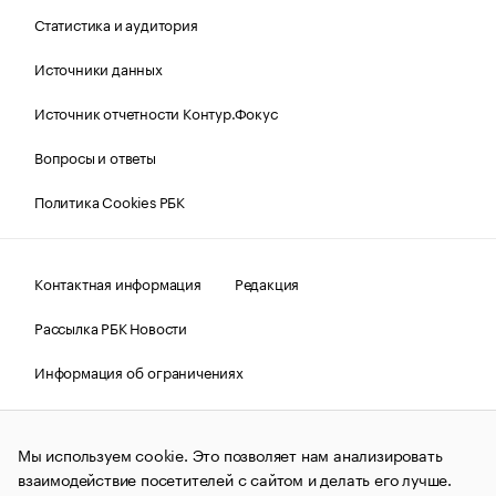
Статистика и аудитория
Источники данных
Источник отчетности Контур.Фокус
Вопросы и ответы
Политика Cookies РБК
Контактная информация
Редакция
Рассылка РБК Новости
Информация об ограничениях
Правовая информация
О соблюдении авторских прав
Мы используем cookie. Это позволяет нам анализировать
© АО «РОСБИЗНЕСКОНСАЛТИНГ»,
1995–2026.
Сообщения
и материалы информационного агентства «РБК»
взаимодействие посетителей с сайтом и делать его лучше.
(зарегистрировано Федеральной службой по надзору в сфере