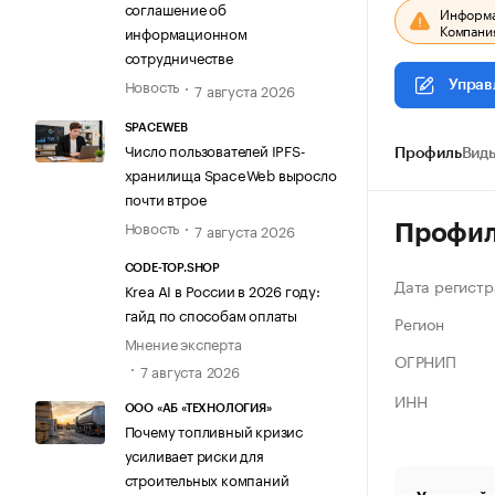
соглашение об
Информац
Компания
информационном
сотрудничестве
Новость
Управ
7 августа 2026
SPACEWEB
Число пользователей IPFS-
Профиль
Виды
хранилища SpaceWeb выросло
почти втрое
Новость
7 августа 2026
Профи
CODE-TOP.SHOP
Дата регистр
Krea AI в России в 2026 году:
гайд по способам оплаты
Регион
Мнение эксперта
ОГРНИП
7 августа 2026
ИНН
ООО «АБ «ТЕХНОЛОГИЯ»
Почему топливный кризис
усиливает риски для
строительных компаний