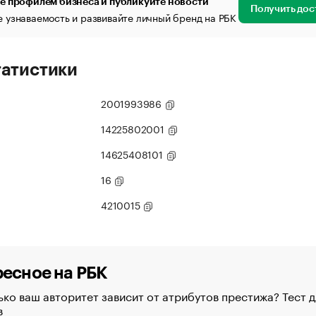
е профилем бизнеса и публикуйте новости
Получить дос
 узнаваемость и развивайте личный бренд на РБК
татистики
2001993986
14225802001
14625408101
16
4210015
есное на РБК
ко ваш авторитет зависит от атрибутов престижа? Тест д
в