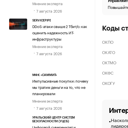
Управляйт
Мнение эксперта
Повышайте
7 августа 2026
SERVICEPIPE
DDoS-атаки свыше 2 Тбит/с: как
Коды с
оценить надежность ИТ-
инфраструктуры
ОКПО
Мнение эксперта
ОКАТО
7 августа 2026
ОКТМО
ОКФС
МФК «САММИТ»
Импульсивные покупки: почему
ОКОГУ
мы тратим деньги на то, что не
планировали
Мнение эксперта
7 августа 2026
Интер
Насколь
УРАЛЬСКИЙ ЦЕНТР СИСТЕМ
БЕЗОПАСНОСТИ (УЦСБ)
лидеро
Цифровой суверенитет и