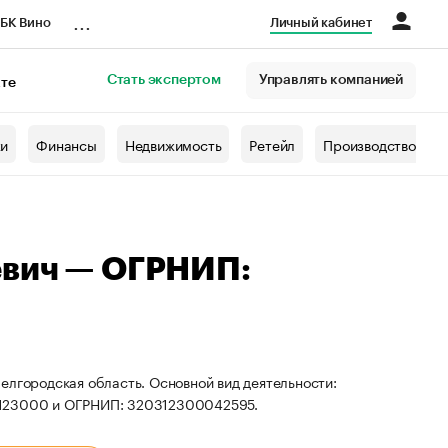
...
БК Вино
Личный кабинет
Стать экспертом
Управлять компанией
кте
азета
жи
Финансы
Недвижимость
Ретейл
Производство
евич — ОГРНИП:
елгородская область. Основной вид деятельности:
9123000 и ОГРНИП: 320312300042595.