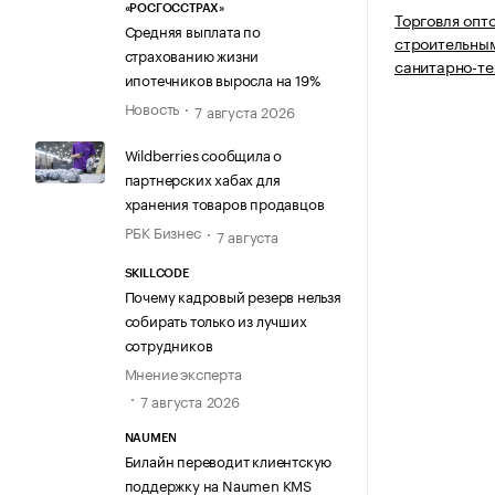
«РОСГОССТРАХ»
Торговля опт
Средняя выплата по
строительны
страхованию жизни
санитарно-т
ипотечников выросла на 19%
Новость
7 августа 2026
Wildberries сообщила о
партнерских хабах для
хранения товаров продавцов
РБК Бизнес
7 августа
SKILLCODE
Почему кадровый резерв нельзя
собирать только из лучших
сотрудников
Мнение эксперта
7 августа 2026
NAUMEN
Билайн переводит клиентскую
поддержку на Naumen KMS