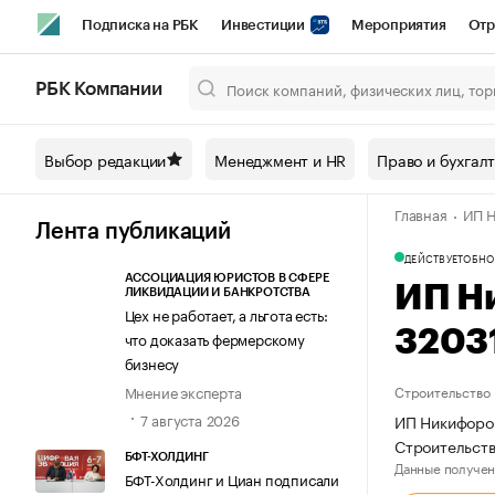
Подписка на РБК
Инвестиции
Мероприятия
Отр
Спорт
Школа управления РБК
РБК Образование
РБ
РБК Компании
Город
Стиль
Крипто
РБК Бизнес-среда
Дискусси
Выбор редакции
Менеджмент и HR
Право и бухгал
Спецпроекты СПб
Конференции СПб
Спецпроекты
Главная
ИП Н
Технологии и медиа
Финансы
Рынок наличной валют
Лента публикаций
ДЕЙСТВУЕТ
ОБНО
АССОЦИАЦИЯ ЮРИСТОВ В СФЕРЕ
ИП Н
ЛИКВИДАЦИИ И БАНКРОТСТВА
Цех не работает, а льгота есть:
3203
что доказать фермерскому
бизнесу
Мнение эксперта
Строительство
7 августа 2026
ИП Никифоров
Строительст
БФТ-ХОЛДИНГ
Данные получен
БФТ-Холдинг и Циан подписали