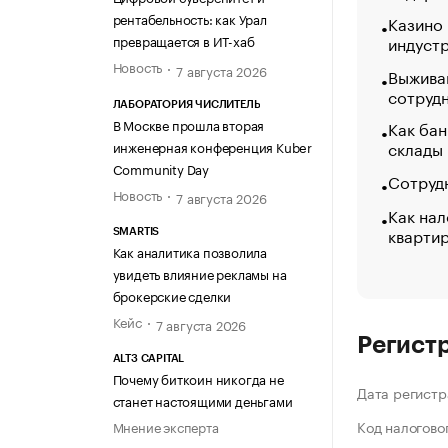
рентабельность: как Урал
Казино
индуст
превращается в ИТ-хаб
Новость
7 августа 2026
Выжива
сотруд
ЛАБОРАТОРИЯ ЧИСЛИТЕЛЬ
В Москве прошла вторая
Как бан
склады
инженерная конференция Kuber
Community Day
Сотрудн
Новость
7 августа 2026
Как нал
кварти
SMARTIS
Как аналитика позволила
увидеть влияние рекламы на
брокерские сделки
Кейс
7 августа 2026
Регист
ALT3 CAPITAL
Почему биткоин никогда не
Дата регистр
станет настоящими деньгами
Код налогово
Мнение эксперта