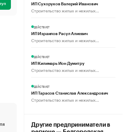
туп
ИП Сухоруков Валерий Иванович
Строительство жилых и нежилых...
ДЕЙСТВУЕТ
ИП Израилов Расул Алиевич
Строительство жилых и нежилых...
ДЕЙСТВУЕТ
ИП Килимарь Ион Думитру
Строительство жилых и нежилых...
ДЕЙСТВУЕТ
ИП Тарасов Станислав Александрович
Строительство жилых и нежилых...
ля
«От спорта тело стареет иначе». Как живет глава ко
Другие предприниматели в
создавшей GTA