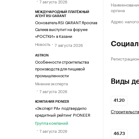
7 августа 2026
Наименование
органа
МЕЖДУНАРОДНЫЙ ПЛАТЁЖНЫЙ
АГЕНТ RSI GARANT
Адрес налого
Основатель RSI GARANT Ярослав
Салеев выступит на форуме
«РОСТКИ» в Казани
Социал
Новость
7 августа 2026
ASTRON
Регистрацио
Особенности строительства
производств для пищевой
промышленности
Виды д
Мнение эксперта
7 августа 2026
41.20
КОМПАНИЯ PIONEER
«Эксперт РА» подтвердило
Строительств
кредитный рейтинг PIONEER
Группа компаний
7 августа 2026
46.73