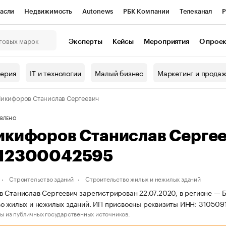
асли
Недвижимость
Autonews
РБК Компании
Телеканал
Р
К Курсы
РБК Life
Тренды
Визионеры
Национальные проекты
Эксперты
Кейсы
Мероприятия
О прое
онный клуб
Исследования
Кредитные рейтинги
Франшизы
Г
терия
IT и технологии
Малый бизнес
Маркетинг и прода
Проверка контрагентов
Политика
Экономика
Бизнес
икифоров Станислав Сергеевич
ы
ВЛЕНО
икифоров Станислав Серге
12300042595
Строительство зданий
Строительство жилых и нежилых зданий
 Станислав Сергеевич зарегистрирован 22.07.2020, в регионе — Б
во жилых и нежилых зданий. ИП присвоены реквизиты ИНН: 31050
ы из публичных государственных источников.