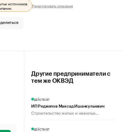
ытых источников.
Редактировать описание
мпании.
делиться
Другие предприниматели с
тем же ОКВЭД
ДЕЙСТВУЕТ
ИП Реджепов Максад Ишанкулыевич
Строительство жилых и нежилых...
ДЕЙСТВУЕТ