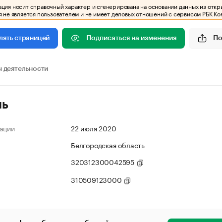
ия носит справочный характер и сгенерирована на основании данных из откр
 не является пользователем и не имеет деловых отношений с сервисом РБК Ко
Подписаться на изменения
По
лять страницей
 деятельности
ль
ации
22 июля 2020
Белгородская область
320312300042595
310509123000