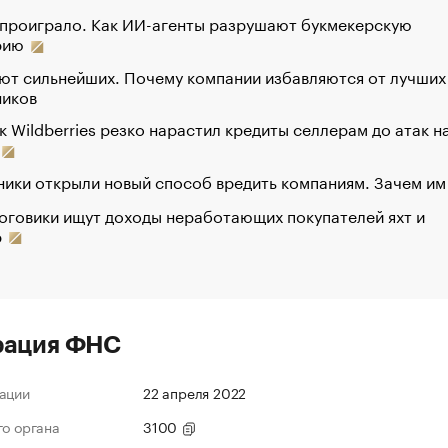
 проиграло. Как ИИ-агенты разрушают букмекерскую
рию
ют сильнейших. Почему компании избавляются от лучших
ников
к Wildberries резко нарастил кредиты селлерам до атак н
ики открыли новый способ вредить компаниям. Зачем им
оговики ищут доходы неработающих покупателей яхт и
р
рация ФНС
ации
22 апреля 2022
го органа
3100