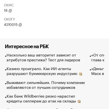
ОКФС
16
ОКОГУ
4210015
Интересное на РБК
Насколько ваш авторитет зависит от
«От спор
атрибутов престижа? Тест для лидеров
глава ко
Казино проиграло. Как ИИ-агенты
«Деньги б
разрушают букмекерскую индустрию
Маск в и
Выживают сильнейших. Почему компании
избавляются от лучших сотрудников
Как банк Wildberries резко нарастил
кредиты селлерам до атак на склады