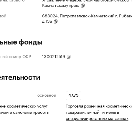
Камчатскому краю
вой
683024, Петропавловск-Камчатский г, Рыбако
д 13а
ьные фонды
нный номер СФР
1300212519
еятельности
47.75
ОСНОВНОЙ
ие косметических услуг
Торговля розничная косметическ
кими и салонами красоты
товарами личной гигиены в
специализированных магазинах