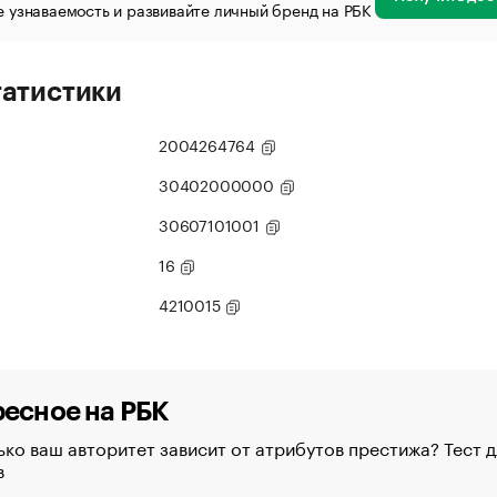
 узнаваемость и развивайте личный бренд на РБК
татистики
2004264764
30402000000
30607101001
16
4210015
есное на РБК
ко ваш авторитет зависит от атрибутов престижа? Тест д
в