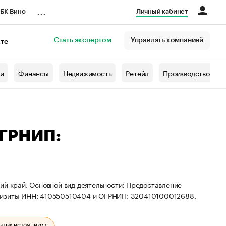
...
БК Вино
Личный кабинет
Стать экспертом
Управлять компанией
кте
азета
жи
Финансы
Недвижимость
Ретейл
Производство
ОГРНИП:
ий край. Основной вид деятельности: Предоставление
квизиты ИНН: 410550510404 и ОГРНИП: 320410100012688.
ытых источников.