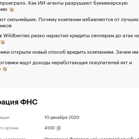
 проиграло. Как ИИ-агенты разрушают букмекерскую
рию
ют сильнейших. Почему компании избавляются от лучших
ников
к Wildberries резко нарастил кредиты селлерам до атак н
ики открыли новый способ вредить компаниям. Зачем им
оговики ищут доходы неработающих покупателей яхт и
р
рация ФНС
ации
10 декабря 2020
го органа
4100
 налогового
Управление Федеральной налоговой службы 