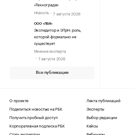
«Технограде»
Новость
7 августа 2026
ООО «ЛБИ»
Экспедитор и ЭТрН: роль,
которой формально не
существует
Мнение эксперта
7 августа 2026
Все публикации
О проекте
Лента публикаций
Поделиться новостью на РБК
Эксперты
Получить пробный доступ
Выбор редакции
Корпоративная подписка РБК
Кейсы
Стать экспертом
Вебинары