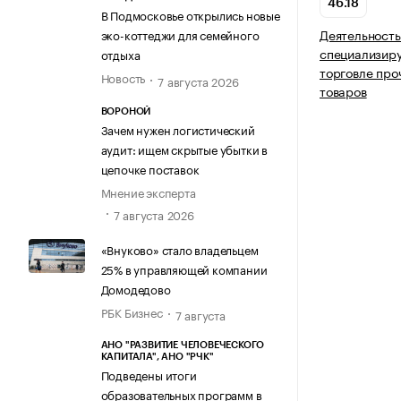
46.18
В Подмосковье открылись новые
Деятельность
эко-коттеджи для семейного
специализир
отдыха
торговле про
Новость
7 августа 2026
товаров
ВОРОНОЙ
Зачем нужен логистический
аудит: ищем скрытые убытки в
цепочке поставок
Мнение эксперта
7 августа 2026
«Внуково» стало владельцем
25% в управляющей компании
Домодедово
РБК Бизнес
7 августа
АНО "РАЗВИТИЕ ЧЕЛОВЕЧЕСКОГО
КАПИТАЛА", АНО "РЧК"
Подведены итоги
образовательных программ в