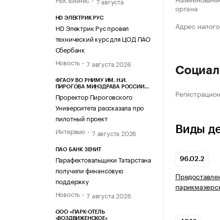
7 августа
органа
HD ЭЛЕКТРИК РУС
Адрес налого
HD Электрик Рус провел
технический курс для ЦОД ПАО
Сбербанк
Новость
7 августа 2026
Социал
ФГАОУ ВО РНИМУ ИМ. Н.И.
ПИРОГОВА МИНЗДРАВА РОССИИ
Регистрацио
(ПИРОГОВСКИЙ УНИВЕРСИТЕТ)
Проректор Пироговского
Университета рассказала про
пилотный проект
Виды д
Интервью
7 августа 2026
ПАО БАНК ЗЕНИТ
Парафехтовальщики Татарстана
96.02.2
получили финансовую
Предоставлен
поддержку
парикмахерс
Новость
7 августа 2026
ООО «ПАРК-ОТЕЛЬ
«ВОЗДВИЖЕНСКОЕ»