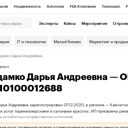
асли
Недвижимость
Autonews
РБК Компании
Телеканал
Р
К Курсы
РБК Life
Тренды
Визионеры
Национальные проекты
Эксперты
Кейсы
Мероприятия
О прое
онный клуб
Исследования
Кредитные рейтинги
Франшизы
Г
терия
IT и технологии
Малый бизнес
Маркетинг и прода
Проверка контрагентов
Политика
Экономика
Бизнес
дамко Дарья Андреевна
ы
ВЛЕНО
дамко Дарья Андреевна — 
10100012688
рья Андреевна зарегистрирован 07.12.2020, в регионе — Камчатск
х услуг парикмахерскими и салонами красоты. ИП присвоены ре
ы из публичных государственных источников.
ия носит справочный характер и сгенерирована на основании данных из откр