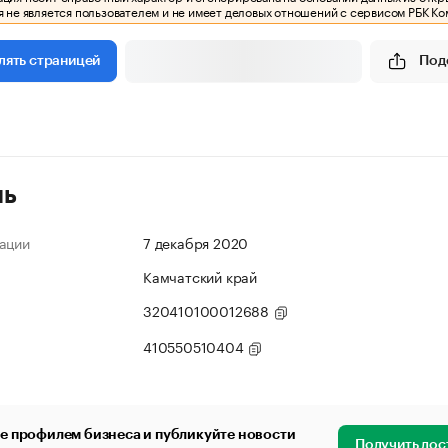
 не является пользователем и не имеет деловых отношений с сервисом РБК Ко
Под
лять страницей
ль
ации
7 декабря 2020
Камчатский край
320410100012688
410550510404
е профилем бизнеса и публикуйте новости
Получить дос