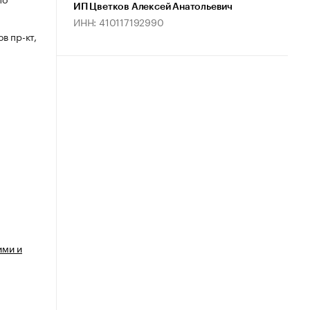
ИП Цветков Алексей Анатольевич
ИНН: 410117192990
в пр-кт,
ими и