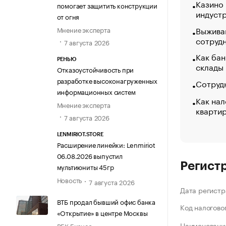
Казино
помогает защитить конструкции
индуст
от огня
Выжива
Мнение эксперта
сотруд
7 августа 2026
Как бан
РЕНЬЮ
склады
Отказоустойчивость при
разработке высоконагруженных
Сотрудн
информационных систем
Как нал
Мнение эксперта
кварти
7 августа 2026
LENMIRIOT.STORE
Расширение линейки: Lenmiriot
06.08.2026 выпустил
Регист
мультиюниты 45гр
Новость
7 августа 2026
Дата регистр
ВТБ продал бывший офис банка
Код налогово
«Открытие» в центре Москвы
Наименование
РБК Бизнес