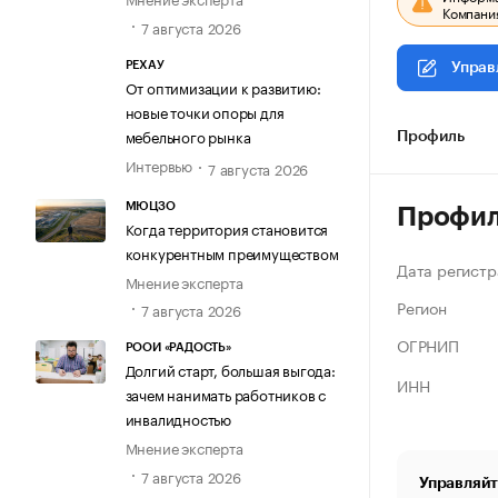
Компания
7 августа 2026
РЕХАУ
Управ
От оптимизации к развитию:
новые точки опоры для
мебельного рынка
Профиль
Интервью
7 августа 2026
МЮЦЗО
Профи
Когда территория становится
конкурентным преимуществом
Дата регистр
Мнение эксперта
Регион
7 августа 2026
ОГРНИП
РООИ «РАДОСТЬ»
Долгий старт, большая выгода:
ИНН
зачем нанимать работников с
инвалидностью
Мнение эксперта
7 августа 2026
Управляйт