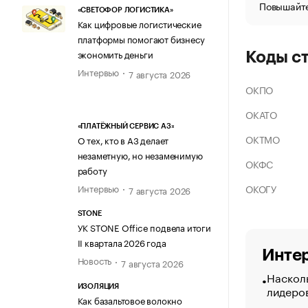
Повышайте
«СВЕТОФОР ЛОГИСТИКА»
Как цифровые логистические
платформы помогают бизнесу
экономить деньги
Коды с
Интервью
7 августа 2026
ОКПО
ОКАТО
«ПЛАТЁЖНЫЙ СЕРВИС А3»
ОКТМО
О тех, кто в А3 делает
незаметную, но незаменимую
ОКФС
работу
ОКОГУ
Интервью
7 августа 2026
STONE
УК STONE Office подвела итоги
II квартала 2026 года
Интер
Новость
7 августа 2026
Насколь
лидеро
ИЗОЛЯЦИЯ
Как базальтовое волокно