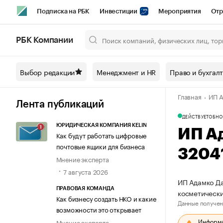
Подписка на РБК
Инвестиции
Мероприятия
Отр
Спорт
Школа управления РБК
РБК Образование
РБ
РБК Компании
Город
Стиль
Крипто
РБК Бизнес-среда
Дискусси
Выбор редакции
Менеджмент и HR
Право и бухгал
Спецпроекты СПб
Конференции СПб
Спецпроекты
Главная
ИП А
Технологии и медиа
Финансы
Рынок наличной валют
Лента публикаций
ДЕЙСТВУЕТ
ОБНО
ЮРИДИЧЕСКАЯ КОМПАНИЯ KELIN
ИП А
Как будут работать цифровые
почтовые ящики для бизнеса
3204
Мнение эксперта
7 августа 2026
ИП Адамко Да
ПРАВОВАЯ КОМАНДА
косметически
Как бизнесу создать НКО и какие
Данные получен
возможности это открывает
Информац
Мнение эксперта