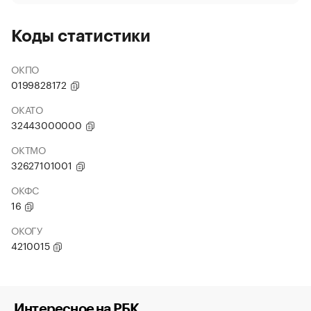
Коды статистики
ОКПО
0199828172
ОКАТО
32443000000
ОКТМО
32627101001
ОКФС
16
ОКОГУ
4210015
Интересное на РБК