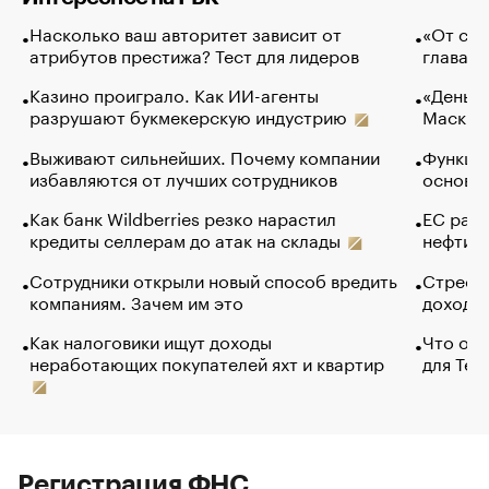
Насколько ваш авторитет зависит от
«От спо
атрибутов престижа? Тест для лидеров
глава к
Казино проиграло. Как ИИ-агенты
«Деньги
разрушают букмекерскую индустрию
Маск в 
Выживают сильнейших. Почему компании
Функции
избавляются от лучших сотрудников
основ э
Как банк Wildberries резко нарастил
ЕС раз
кредиты селлерам до атак на склады
нефти —
Сотрудники открыли новый способ вредить
Стресс 
компаниям. Зачем им это
доходов
Как налоговики ищут доходы
Что обв
неработающих покупателей яхт и квартир
для Tel
Регистрация ФНС