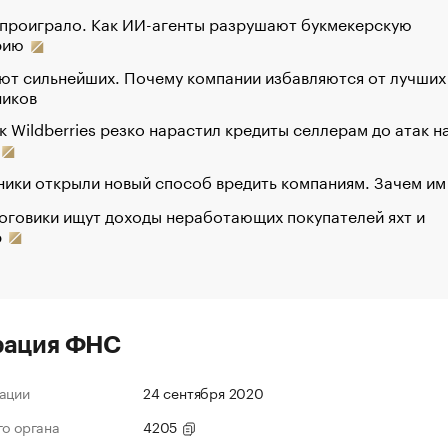
 проиграло. Как ИИ-агенты разрушают букмекерскую
рию
ют сильнейших. Почему компании избавляются от лучших
ников
к Wildberries резко нарастил кредиты селлерам до атак н
ики открыли новый способ вредить компаниям. Зачем им
оговики ищут доходы неработающих покупателей яхт и
р
рация ФНС
ации
24 сентября 2020
го органа
4205