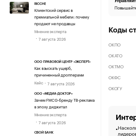
Управляйт
RICCHE
Повышайте
Клиентский сервис в
премиальной мебели: почему
продают не продавцы
Коды с
Мнение эксперта
7 августа 2026
ОКПО
ОКАТО
ООО ПРАВОВОЙ ЦЕНТР «ЭКСПЕРТ»
ОКТМО
Как взыскать ущерб,
причиненный дропперами
ОКФС
Кейс
7 августа 2026
ОКОГУ
ООО «МЕДИА-ДОКТОР»
Зачем FMCG-бренду ТВ-реклама
в эпоху диджитал
Мнение эксперта
Интер
7 августа 2026
Насколь
лидеро
СВОЙ БАНК