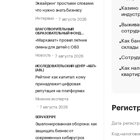
Эквайринг простыми словами:
Казино
что нужно знать бизнесу
индуст
Интервью
7 августа 2026
Выжива
сотруд
БЛАГОТВОРИТЕЛЬНЫЙ
ОБРАЗОВАТЕЛЬНЫЙ ФОНД
«МАРХАМАТ»
Как бан
«Мархамат» провел летние
склады
смены для детей с ОВЗ
Новость
7 августа 2026
Сотрудн
Как нал
ИССЛЕДОВАТЕЛЬСКИЙ ЦЕНТР «АБП»
(ABL)
кварти
Рейтинг как капитал: кому
принадлежит цифровая
репутация на платформах
Мнение эксперта
7 августа 2026
Регист
SERVICEPIPE
Дата регистр
Эшелонированная оборона: как
защищать бизнес от
Код налогово
современных киберугроз