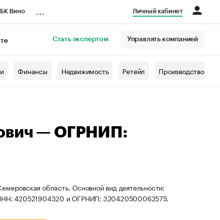
...
БК Вино
Личный кабинет
Стать экспертом
Управлять компанией
кте
азета
жи
Финансы
Недвижимость
Ретейл
Производство
ович — ОГРНИП:
емеровская область. Основной вид деятельности:
ы ИНН: 420521904320 и ОГРНИП: 320420500062575.