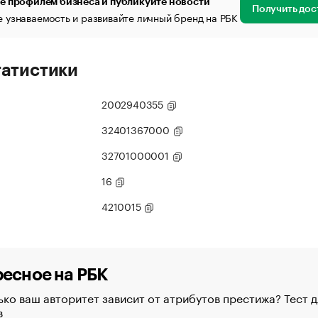
е профилем бизнеса и публикуйте новости
Получить дос
 узнаваемость и развивайте личный бренд на РБК
татистики
2002940355
32401367000
32701000001
16
4210015
есное на РБК
ко ваш авторитет зависит от атрибутов престижа? Тест д
в