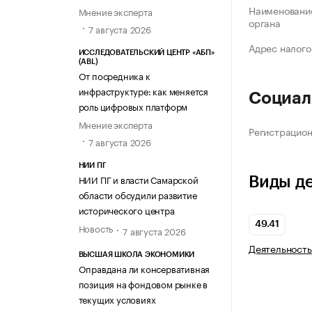
Наименование
Мнение эксперта
органа
7 августа 2026
Адрес налого
ИССЛЕДОВАТЕЛЬСКИЙ ЦЕНТР «АБП»
(ABL)
От посредника к
инфраструктуре: как меняется
Социал
роль цифровых платформ
Мнение эксперта
Регистрацио
7 августа 2026
НИИ ПГ
НИИ ПГ и власти Самарской
Виды д
области обсудили развитие
исторического центра
49.41
Новость
7 августа 2026
Деятельность
ВЫСШАЯ ШКОЛА ЭКОНОМИКИ
Оправдана ли консервативная
позиция на фондовом рынке в
текущих условиях