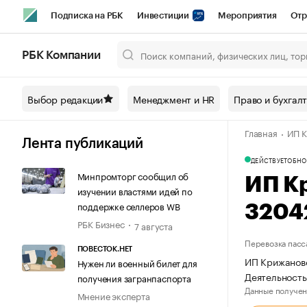
Подписка на РБК
Инвестиции
Мероприятия
Отр
Спорт
Школа управления РБК
РБК Образование
РБ
РБК Компании
Город
Стиль
Крипто
РБК Бизнес-среда
Дискусси
Выбор редакции
Менеджмент и HR
Право и бухгал
Спецпроекты СПб
Конференции СПб
Спецпроекты
Главная
ИП К
Технологии и медиа
Финансы
Рынок наличной валют
Лента публикаций
ДЕЙСТВУЕТ
ОБНО
Минпромторг сообщил об
ИП К
изучении властями идей по
поддержке селлеров WB
3204
РБК Бизнес
7 августа
Перевозка пасс
ПОВЕСТОК.НЕТ
ИП Крижановс
Нужен ли военный билет для
Деятельность
получения загранпаспорта
Данные получен
Мнение эксперта