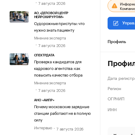
7 августа 2026
Информац
Компания
АО «ДЕЛОВОЙ ЦЕНТР
НЕЙРОХИРУРГИИ»
Судорожные приступы: что
Управ
нужно знать пациенту
Мнение эксперта
Профиль
7 августа 2026
СПЕКТРДАТА
Проверка кандидатов для
Профи
кадрового агентства: как
повысить качество отбора
Дата регистр
Мнение эксперта
Регион
7 августа 2026
ОГРНИП
АНО «АИПР»
Почему московские зарядные
ИНН
станции работают не в полную
силу
Интервью
7 августа 2026