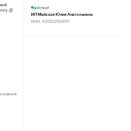
овой
ДЕЙСТВУЕТ
ассу
ИП Майская Юлия Анатольевна
ИНН: 420532924511
ОСНОВНОЙ