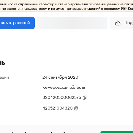
ия носит справочный характер и сгенерирована на основании данных из откр
 не является пользователем и не имеет деловых отношений с сервисом РБК Ко
Под
лять страницей
ль
ации
24 сентября 2020
Кемеровская область
320420500062575
420521904320