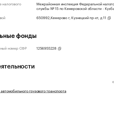
 налогового
Межрайонная инспекция Федеральной налог
службы № 15 по Кемеровской области - Кузб
вой
650992,Кемерово г, Кузнецкий пр-кт, д 11
ьные фонды
нный номер СФР
1256955228
еятельности
 автомобильного грузового транспорта