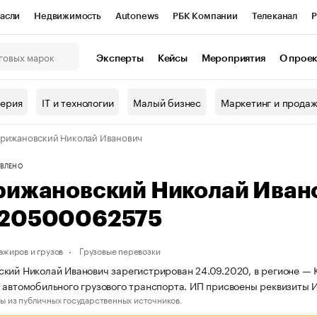
асли
Недвижимость
Autonews
РБК Компании
Телеканал
Р
К Курсы
РБК Life
Тренды
Визионеры
Национальные проекты
Эксперты
Кейсы
Мероприятия
О прое
онный клуб
Исследования
Кредитные рейтинги
Франшизы
Г
терия
IT и технологии
Малый бизнес
Маркетинг и прода
Проверка контрагентов
Политика
Экономика
Бизнес
рижановский Николай Иванович
ы
ВЛЕНО
рижановский Николай Иван
20500062575
ажиров и грузов
Грузовые перевозки
кий Николай Иванович зарегистрирован 24.09.2020, в регионе — К
 автомобильного грузового транспорта. ИП присвоены реквизит
ы из публичных государственных источников.