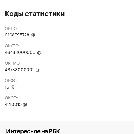
Коды статистики
ОКПО
0168795728
ОКАТО
46483000000
ОКТМО
46783000001
ОКФС
16
ОКОГУ
4210015
Интересное на РБК