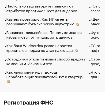
Насколько ваш авторитет зависит от
«От спо
атрибутов престижа? Тест для лидеров
глава к
Казино проиграло. Как ИИ-агенты
«Деньги
разрушают букмекерскую индустрию
Маск в 
Выживают сильнейших. Почему компании
Функции
избавляются от лучших сотрудников
основ э
Как банк Wildberries резко нарастил
ЕС раз
кредиты селлерам до атак на склады
нефти —
Сотрудники открыли новый способ вредить
Стресс 
компаниям. Зачем им это
доходов
Как налоговики ищут доходы
Что обв
неработающих покупателей яхт и квартир
для Tel
Регистрация ФНС