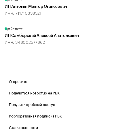
ИП Антонян Ментор Оганесович
ИНН: 711710338521
ДЕЙСТВУЕТ
ИП Самборский Алексей Анатольевич
ИНН: 346002577662
О проекте
Поделиться новостью на РБК
Получить пробный доступ
Корпоративная подписка РБК
Стать экспертом