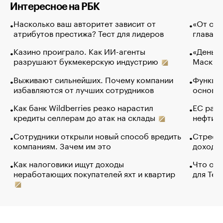
Интересное на РБК
Насколько ваш авторитет зависит от
«От спо
атрибутов престижа? Тест для лидеров
глава к
Казино проиграло. Как ИИ-агенты
«Деньги
разрушают букмекерскую индустрию
Маск в 
Выживают сильнейших. Почему компании
Функции
избавляются от лучших сотрудников
основ э
Как банк Wildberries резко нарастил
ЕС раз
кредиты селлерам до атак на склады
нефти —
Сотрудники открыли новый способ вредить
Стресс 
компаниям. Зачем им это
доходов
Как налоговики ищут доходы
Что обв
неработающих покупателей яхт и квартир
для Tel