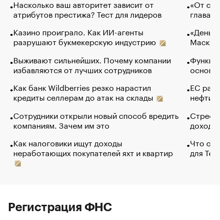
Насколько ваш авторитет зависит от
«От спо
атрибутов престижа? Тест для лидеров
глава к
Казино проиграло. Как ИИ-агенты
«Деньги
разрушают букмекерскую индустрию
Маск в 
Выживают сильнейших. Почему компании
Функции
избавляются от лучших сотрудников
основ э
Как банк Wildberries резко нарастил
ЕС раз
кредиты селлерам до атак на склады
нефти —
Сотрудники открыли новый способ вредить
Стресс 
компаниям. Зачем им это
доходов
Как налоговики ищут доходы
Что обв
неработающих покупателей яхт и квартир
для Tel
Регистрация ФНС