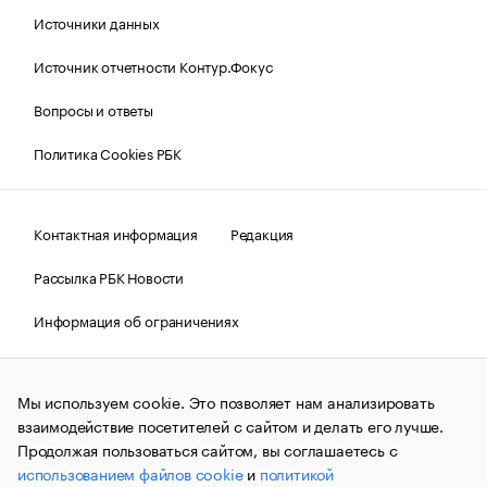
Источники данных
Источник отчетности Контур.Фокус
Вопросы и ответы
Политика Cookies РБК
Контактная информация
Редакция
Рассылка РБК Новости
Информация об ограничениях
Правовая информация
О соблюдении авторских прав
Мы используем cookie. Это позволяет нам анализировать
© АО «РОСБИЗНЕСКОНСАЛТИНГ»,
1995–2026.
Сообщения
и материалы информационного агентства «РБК»
взаимодействие посетителей с сайтом и делать его лучше.
(зарегистрировано Федеральной службой по надзору в сфере
Продолжая пользоваться сайтом, вы соглашаетесь с
связи, информационных технологий и массовых
использованием файлов cookie
и
политикой
коммуникаций (Роскомнадзор) 09.12.2015 за номером ИА