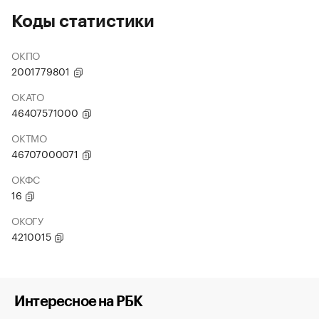
Коды статистики
ОКПО
2001779801
ОКАТО
46407571000
ОКТМО
46707000071
ОКФС
16
ОКОГУ
4210015
Интересное на РБК