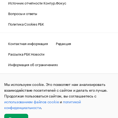
Источник отчетности Контур.Фокус
Вопросы и ответы
Политика Cookies РБК
Контактная информация
Редакция
Рассылка РБК Новости
Информация об ограничениях
Правовая информация
О соблюдении авторских прав
Мы используем cookie. Это позволяет нам анализировать
© АО «РОСБИЗНЕСКОНСАЛТИНГ»,
1995–2026.
Сообщения
и материалы информационного агентства «РБК»
взаимодействие посетителей с сайтом и делать его лучше.
(зарегистрировано Федеральной службой по надзору в сфере
Продолжая пользоваться сайтом, вы соглашаетесь с
связи, информационных технологий и массовых
использованием файлов cookie
и
политикой
коммуникаций (Роскомнадзор) 09.12.2015 за номером ИА
№ФС77-63848) сопровождаются пометкой «РБК». Отдельные
конфиденциальности
.
публикации могут содержать информацию,
не предназначенную для пользователей