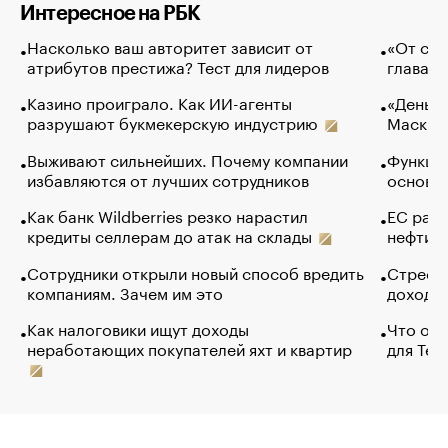
Интересное на РБК
Насколько ваш авторитет зависит от
«От спо
атрибутов престижа? Тест для лидеров
глава к
Казино проиграло. Как ИИ-агенты
«Деньги
разрушают букмекерскую индустрию
Маск в 
Выживают сильнейших. Почему компании
Функции
избавляются от лучших сотрудников
основ э
Как банк Wildberries резко нарастил
ЕС раз
кредиты селлерам до атак на склады
нефти —
Сотрудники открыли новый способ вредить
Стресс 
компаниям. Зачем им это
доходов
Как налоговики ищут доходы
Что обв
неработающих покупателей яхт и квартир
для Tel