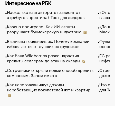
Интересное на РБК
Насколько ваш авторитет зависит от
«От спо
атрибутов престижа? Тест для лидеров
глава к
Казино проиграло. Как ИИ-агенты
«Деньги
разрушают букмекерскую индустрию
Маск в 
Выживают сильнейших. Почему компании
Функции
избавляются от лучших сотрудников
основ э
Как банк Wildberries резко нарастил
ЕС раз
кредиты селлерам до атак на склады
нефти —
Сотрудники открыли новый способ вредить
Стресс 
компаниям. Зачем им это
доходов
Как налоговики ищут доходы
Что обв
неработающих покупателей яхт и квартир
для Tel