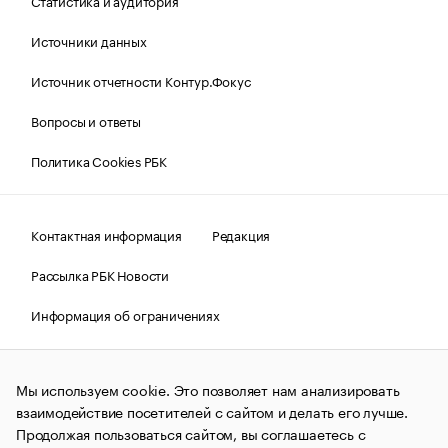
Статистика и аудитория
Источники данных
Источник отчетности Контур.Фокус
Вопросы и ответы
Политика Cookies РБК
Контактная информация
Редакция
Рассылка РБК Новости
Информация об ограничениях
Правовая информация
О соблюдении авторских прав
Мы используем cookie. Это позволяет нам анализировать
© АО «РОСБИЗНЕСКОНСАЛТИНГ»,
1995–2026.
Сообщения
и материалы информационного агентства «РБК»
взаимодействие посетителей с сайтом и делать его лучше.
(зарегистрировано Федеральной службой по надзору в сфере
Продолжая пользоваться сайтом, вы соглашаетесь с
связи, информационных технологий и массовых