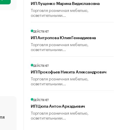
ИП Лущенко Марина Видиславовна
Торговля розничная мебелью,
осветительными...
ДЕЙСТВУЕТ
ИП Антропова Юлия Геннадиевна
Торговля розничная мебелью,
осветительными...
ДЕЙСТВУЕТ
ИП Прокофьев Никита Александрович
Торговля розничная мебелью,
осветительными...
ДЕЙСТВУЕТ
ИП Цюпа Антон Аркадьевич
Торговля розничная мебелью,
ля
«От спорта тело стареет иначе». Как живет глава ко
осветительными...
создавшей GTA