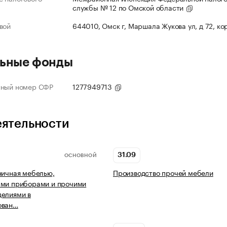
службы № 12 по Омской области
вой
644010, Омск г, Маршала Жукова ул, д 72, ко
ьные фонды
нный номер СФР
1277949713
еятельности
31.09
ОСНОВНОЙ
ничная мебелью,
Производство прочей мебели
ыми приборами и прочими
делиями в
ован…