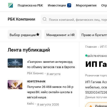
Подписка на РБК
Инвестиции
Мероприятия
Отр
Спорт
Школа управления РБК
РБК Образование
РБ
РБК Компании
Город
Стиль
Крипто
РБК Бизнес-среда
Дискусси
Выбор редакции
Менеджмент и HR
Право и бухгал
Спецпроекты СПб
Конференции СПб
Спецпроекты
Главная
ИП Г
Технологии и медиа
Финансы
Рынок наличной валют
Лента публикаций
ДЕЙСТВУЕТ
ОБНО
«Газпром» заметил антирекорд
ИП Г
по объему запасов газа в Европе
РБК Бизнес
8 августа
Розничная торг
ИП Гагиев Ас
НЕФТЕТРАФИК
Получили 26 468 заявок по 38 р
мебелью, осв
через ВК: кейс онлайн-школы в
55200347226
Данные получен
мягкой нише
Кейс
8 августа 2026
Информац