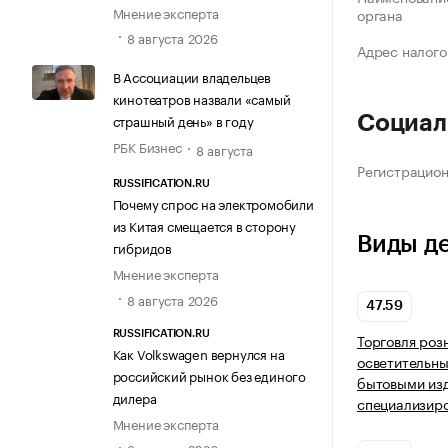
Мнение эксперта
органа
8 августа 2026
Адрес налого
В Ассоциации владельцев
кинотеатров назвали «самый
страшный день» в году
Социал
РБК Бизнес
8 августа
Регистрацио
RUSSIFICATION.RU
Почему спрос на электромобили
из Китая смещается в сторону
Виды д
гибридов
Мнение эксперта
8 августа 2026
47.59
RUSSIFICATION.RU
Торговля роз
Как Volkswagen вернулся на
осветительн
российский рынок без единого
бытовыми из
дилера
специализир
Мнение эксперта