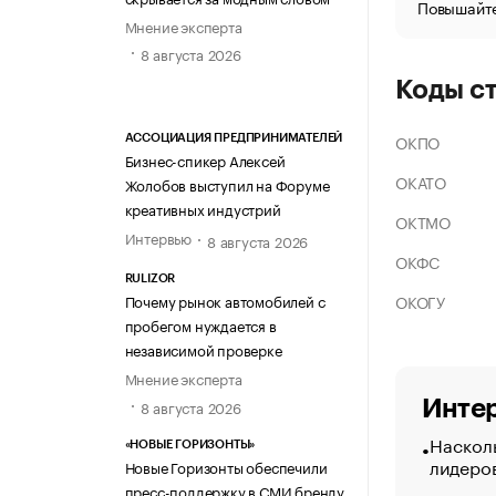
Повышайте
Мнение эксперта
8 августа 2026
Коды с
ОКПО
АССОЦИАЦИЯ ПРЕДПРИНИМАТЕЛЕЙ
Бизнес-спикер Алексей
ОКАТО
Жолобов выступил на Форуме
креативных индустрий
ОКТМО
Интервью
8 августа 2026
ОКФС
RULIZOR
ОКОГУ
Почему рынок автомобилей с
пробегом нуждается в
независимой проверке
Мнение эксперта
8 августа 2026
Интер
Насколь
«НОВЫЕ ГОРИЗОНТЫ»
лидеро
Новые Горизонты обеспечили
пресс-поддержку в СМИ бренду