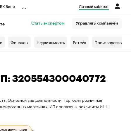
...
БК Вино
Личный кабинет
Стать экспертом
Управлять компанией
кте
азета
жи
Финансы
Недвижимость
Ретейл
Производство
НИП: 320554300040772
ть. Основной вид деятельности: Торговля розничная
лизированных магазинах. ИП присвоены реквизиты ИНН:
ытых источников.