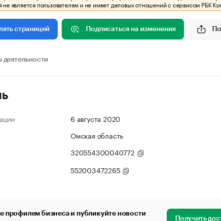
 не является пользователем и не имеет деловых отношений с сервисом РБК Ко
Подписаться на изменения
По
лять страницей
 деятельности
ль
ации
6 августа 2020
Омская область
320554300040772
552003472265
е профилем бизнеса и публикуйте новости
Получить дос