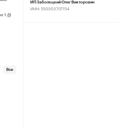
ИП Заболоцкий Олег Викторович
ИНН: 550303707154
рп 1
Все