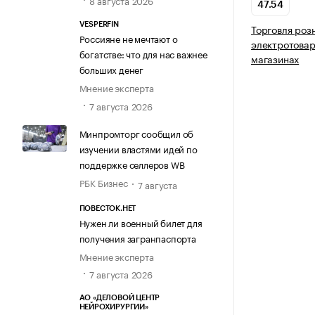
8 августа 2026
47.54
VESPERFIN
Торговля роз
Россияне не мечтают о
электротовар
богатстве: что для нас важнее
магазинах
больших денег
Мнение эксперта
7 августа 2026
Минпромторг сообщил об
изучении властями идей по
поддержке селлеров WB
РБК Бизнес
7 августа
ПОВЕСТОК.НЕТ
Нужен ли военный билет для
получения загранпаспорта
Мнение эксперта
7 августа 2026
АО «ДЕЛОВОЙ ЦЕНТР
НЕЙРОХИРУРГИИ»