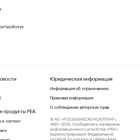
я
Контур.Фокус
овости
Юридическая информация
Информация об ограничениях
d
Правовая информация
О соблюдении авторских прав
е продукты РБК
© АО «РОСБИЗНЕСКОНСАЛТИНГ»,
 и хостинг
1995–2026.
Сообщения и материалы
информационного агентства «РБК»
лако
(зарегистрировано Федеральной
службой по надзору в сфере связи,
шения