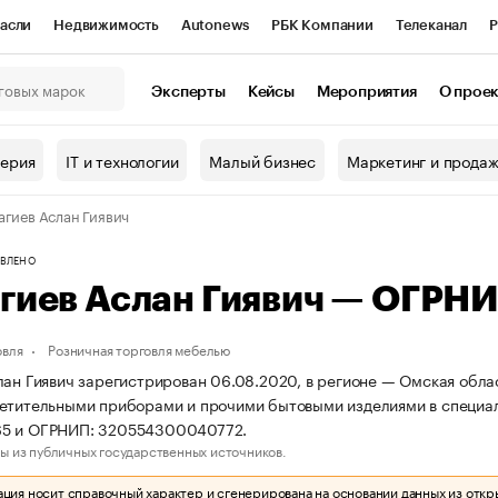
асли
Недвижимость
Autonews
РБК Компании
Телеканал
Р
К Курсы
РБК Life
Тренды
Визионеры
Национальные проекты
Эксперты
Кейсы
Мероприятия
О прое
онный клуб
Исследования
Кредитные рейтинги
Франшизы
Г
терия
IT и технологии
Малый бизнес
Маркетинг и прода
Проверка контрагентов
Политика
Экономика
Бизнес
агиев Аслан Гиявич
ы
ВЛЕНО
агиев Аслан Гиявич — ОГР
овля
Розничная торговля мебелью
лан Гиявич зарегистрирован 06.08.2020, в регионе — Омская облас
етительными приборами и прочими бытовыми изделиями в специа
5 и ОГРНИП: 320554300040772.
ы из публичных государственных источников.
ия носит справочный характер и сгенерирована на основании данных из откр