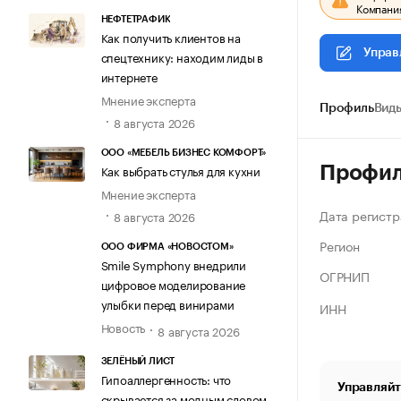
Компания
НЕФТЕТРАФИК
Как получить клиентов на
Управ
спецтехнику: находим лиды в
интернете
Мнение эксперта
Профиль
Виды
8 августа 2026
ООО «МЕБЕЛЬ БИЗНЕС КОМФОРТ»
Как выбрать стулья для кухни
Профи
Мнение эксперта
Дата регистр
8 августа 2026
Регион
ООО ФИРМА «НОВОСТОМ»
Smile Symphony внедрили
ОГРНИП
цифровое моделирование
улыбки перед винирами
ИНН
Новость
8 августа 2026
ЗЕЛЁНЫЙ ЛИСТ
Гипоаллергенность: что
Управляйт
скрывается за модным словом