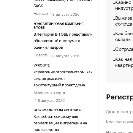
Казино
БАСК
индуст
Новость
8 августа 2026
Выжива
сотруд
КОНСАЛТИНГОВАЯ КОМПАНИЯ
BITOBE
Как бан
В Лектории BITOBE представили
склады
обновленный инструмент
оценки лидеров
Сотрудн
Новость
8 августа 2026
Как нал
кварти
VPROEKTE
Управление строительством: как
студия реализует
архитектурный проект дома
Мнение эксперта
Регист
8 августа 2026
Дата регистр
ООО «МАЛЛЕНОМ СИСТЕМС»
Как выбрать систему для
Код налогово
сериализации и агрегации на
производстве
Наименование