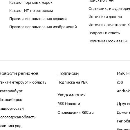
Каталог торговых марок
Статистика и аудитори
Каталог ИП по регионам
Источники данных
Правила использования сервиса
Источник отчетности 
Правила использования изображений
Вопросы и ответы
Политика Cookies РБК
Новости регионов
Подписки
РБК Н
анкт-Петербург и область
Подписка на РБК
iOS
катеринбург
Androi
Уведомления
Новосибирск
Други
RSS Новости
Башкортостан
Оповещения RBC.ru
Домены
ологодская область
Рег.об
Калининград
Рег.ре