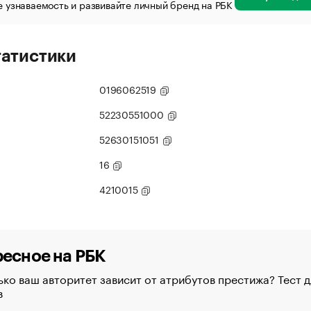
 узнаваемость и развивайте личный бренд на РБК
татистики
0196062519
52230551000
52630151051
16
4210015
есное на РБК
ко ваш авторитет зависит от атрибутов престижа? Тест д
в