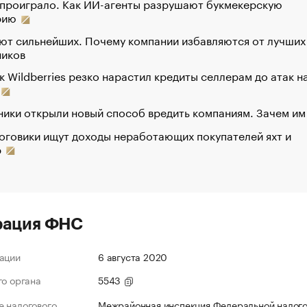
 проиграло. Как ИИ-агенты разрушают букмекерскую
рию
ют сильнейших. Почему компании избавляются от лучших
ников
к Wildberries резко нарастил кредиты селлерам до атак н
ики открыли новый способ вредить компаниям. Зачем им
оговики ищут доходы неработающих покупателей яхт и
р
рация ФНС
ации
6 августа 2020
го органа
5543
 налогового
Межрайонная инспекция Федеральной налог