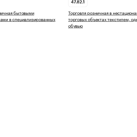
47.82.1
ничная бытовыми
Торговля розничная в нестацион
ами в специализированных
торговых объектах текстилем, од
обувью