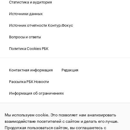
Статистика и аудитория
Источники данных
Источник отчетности Контур.Фокус
Вопросы и ответы
Политика Cookies РБК
Контактная информация
Редакция
Рассылка РБК Новости
Информация об ограничениях
Правовая информация
О соблюдении авторских прав
Мы используем cookie. Это позволяет нам анализировать
© АО «РОСБИЗНЕСКОНСАЛТИНГ»,
1995–2026.
Сообщения
и материалы информационного агентства «РБК»
взаимодействие посетителей с сайтом и делать его лучше.
(зарегистрировано Федеральной службой по надзору в сфере
Продолжая пользоваться сайтом, вы соглашаетесь с
связи, информационных технологий и массовых