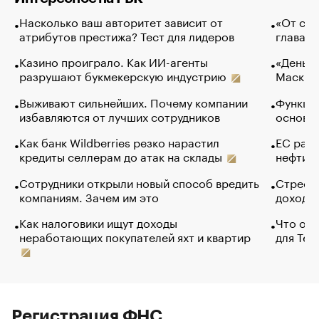
Насколько ваш авторитет зависит от
«От спо
атрибутов престижа? Тест для лидеров
глава к
Казино проиграло. Как ИИ-агенты
«Деньги
разрушают букмекерскую индустрию
Маск в 
Выживают сильнейших. Почему компании
Функции
избавляются от лучших сотрудников
основ э
Как банк Wildberries резко нарастил
ЕС раз
кредиты селлерам до атак на склады
нефти —
Сотрудники открыли новый способ вредить
Стресс 
компаниям. Зачем им это
доходов
Как налоговики ищут доходы
Что обв
неработающих покупателей яхт и квартир
для Tel
Регистрация ФНС