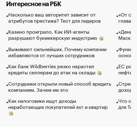
Интересное на РБК
Насколько ваш авторитет зависит от
«От спо
атрибутов престижа? Тест для лидеров
глава к
Казино проиграло. Как ИИ-агенты
«Деньги
разрушают букмекерскую индустрию
Маск в 
Выживают сильнейших. Почему компании
Функции
избавляются от лучших сотрудников
основ э
Как банк Wildberries резко нарастил
ЕС раз
кредиты селлерам до атак на склады
нефти —
Сотрудники открыли новый способ вредить
Стресс 
компаниям. Зачем им это
доходов
Как налоговики ищут доходы
Что обв
неработающих покупателей яхт и квартир
для Tel