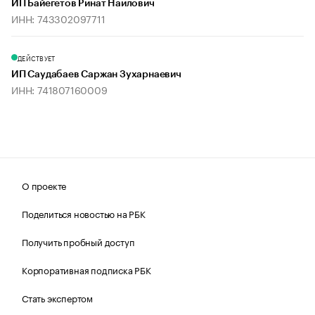
ИП Байегетов Ринат Наилович
ИНН: 743302097711
ДЕЙСТВУЕТ
ИП Саудабаев Саржан Зухарнаевич
ИНН: 741807160009
О проекте
Поделиться новостью на РБК
Получить пробный доступ
Корпоративная подписка РБК
Стать экспертом