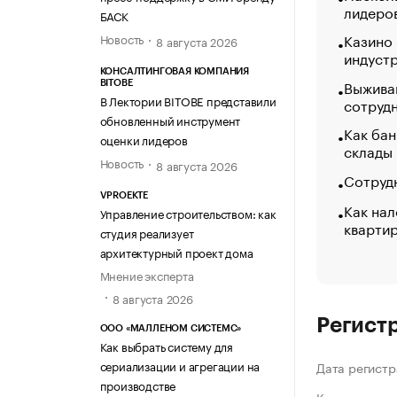
лидеро
БАСК
Казино
Новость
8 августа 2026
индуст
КОНСАЛТИНГОВАЯ КОМПАНИЯ
Выжива
BITOBE
В Лектории BITOBE представили
сотруд
обновленный инструмент
Как бан
оценки лидеров
склады
Новость
8 августа 2026
Сотрудн
VPROEKTE
Как нал
Управление строительством: как
кварти
студия реализует
архитектурный проект дома
Мнение эксперта
8 августа 2026
Регист
ООО «МАЛЛЕНОМ СИСТЕМС»
Как выбрать систему для
сериализации и агрегации на
Дата регистр
производстве