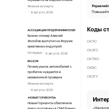
Мнение эксперта
Управляйт
Повышайте
8 августа 2026
Коды с
АССОЦИАЦИЯ ПРЕДПРИНИМАТЕЛЕЙ
Бизнес-спикер Алексей
Жолобов выступил на Форуме
ОКПО
креативных индустрий
ОКАТО
Интервью
8 августа 2026
ОКТМО
RULIZOR
Почему рынок автомобилей с
ОКФС
пробегом нуждается в
ОКОГУ
независимой проверке
Мнение эксперта
8 августа 2026
«НОВЫЕ ГОРИЗОНТЫ»
Интер
Новые Горизонты обеспечили
Насколь
пресс-поддержку в СМИ бренду