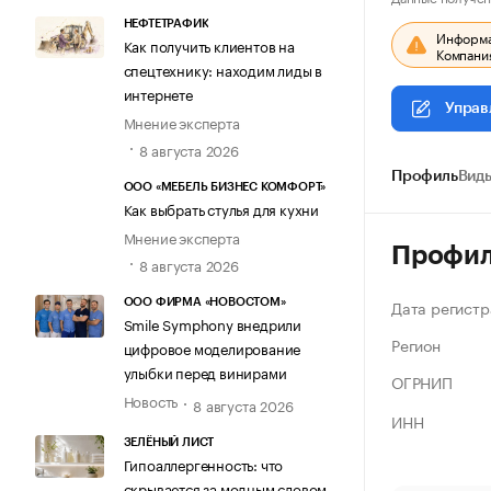
НЕФТЕТРАФИК
Информац
Как получить клиентов на
Компания
спецтехнику: находим лиды в
интернете
Управ
Мнение эксперта
8 августа 2026
Профиль
Виды
ООО «МЕБЕЛЬ БИЗНЕС КОМФОРТ»
Как выбрать стулья для кухни
Мнение эксперта
Профи
8 августа 2026
Дата регистр
ООО ФИРМА «НОВОСТОМ»
Smile Symphony внедрили
Регион
цифровое моделирование
улыбки перед винирами
ОГРНИП
Новость
8 августа 2026
ИНН
ЗЕЛЁНЫЙ ЛИСТ
Гипоаллергенность: что
скрывается за модным словом