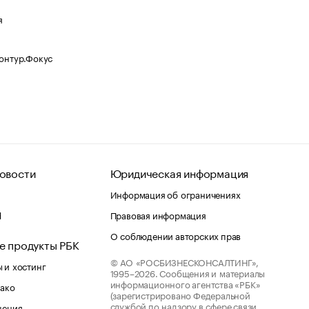
я
Контур.Фокус
овости
Юридическая информация
Информация об ограничениях
d
Правовая информация
О соблюдении авторских прав
е продукты РБК
© АО «РОСБИЗНЕСКОНСАЛТИНГ»,
 и хостинг
1995–2026.
Сообщения и материалы
информационного агентства «РБК»
лако
(зарегистрировано Федеральной
службой по надзору в сфере связи,
шения