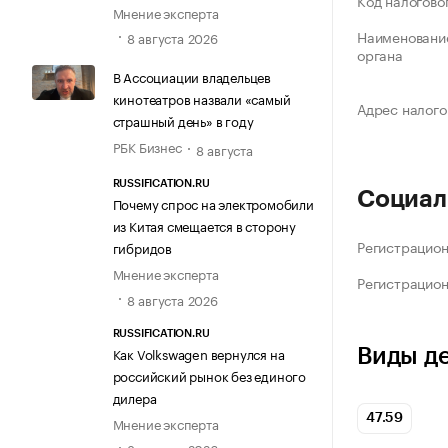
Код налогово
Мнение эксперта
Наименование
8 августа 2026
органа
В Ассоциации владельцев
кинотеатров назвали «самый
Адрес налого
страшный день» в году
РБК Бизнес
8 августа
RUSSIFICATION.RU
Социал
Почему спрос на электромобили
из Китая смещается в сторону
Регистрацио
гибридов
Мнение эксперта
Регистрацио
8 августа 2026
RUSSIFICATION.RU
Как Volkswagen вернулся на
Виды д
российский рынок без единого
дилера
47.59
Мнение эксперта