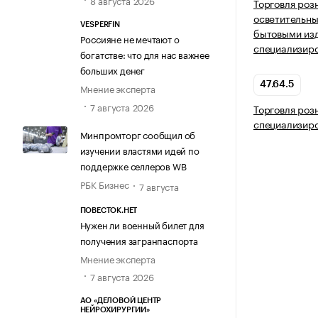
8 августа 2026
Торговля роз
осветительн
VESPERFIN
бытовыми из
Россияне не мечтают о
специализир
богатстве: что для нас важнее
больших денег
47.64.5
Мнение эксперта
7 августа 2026
Торговля роз
специализир
Минпромторг сообщил об
изучении властями идей по
поддержке селлеров WB
РБК Бизнес
7 августа
ПОВЕСТОК.НЕТ
Нужен ли военный билет для
получения загранпаспорта
Мнение эксперта
7 августа 2026
АО «ДЕЛОВОЙ ЦЕНТР
НЕЙРОХИРУРГИИ»