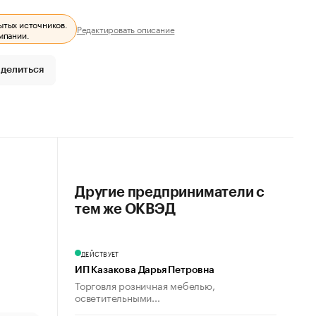
ытых источников.
Редактировать описание
мпании.
делиться
Другие предприниматели с
тем же ОКВЭД
ДЕЙСТВУЕТ
ИП Казакова Дарья Петровна
Торговля розничная мебелью,
осветительными...