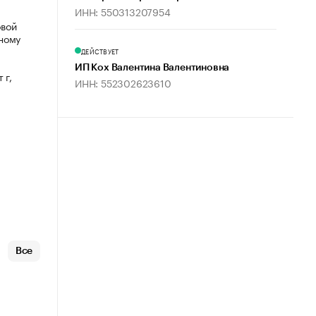
ИНН: 550313207954
овой
ному
ДЕЙСТВУЕТ
ИП Кох Валентина Валентиновна
 г,
ИНН: 552302623610
Все