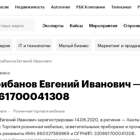
асли
Недвижимость
Autonews
РБК Компании
Телеканал
Р
К Курсы
РБК Life
Тренды
Визионеры
Национальные проекты
Эксперты
Кейсы
Мероприятия
О прое
онный клуб
Исследования
Кредитные рейтинги
Франшизы
Г
терия
IT и технологии
Малый бизнес
Маркетинг и прода
Проверка контрагентов
Политика
Экономика
Бизнес
рибанов Евгений Иванович
ы
ВЛЕНО
рибанов Евгений Иванович 
61700041308
овля
Розничная торговля мебелью
Евгений Иванович зарегистрирован 14.08.2020, в регионе — Ханты
: Торговля розничная мебелью, осветительными приборами и проч
ы реквизиты ИНН: 860327566669 и ОГРНИП: 320861700041308.
ы из публичных государственных источников.