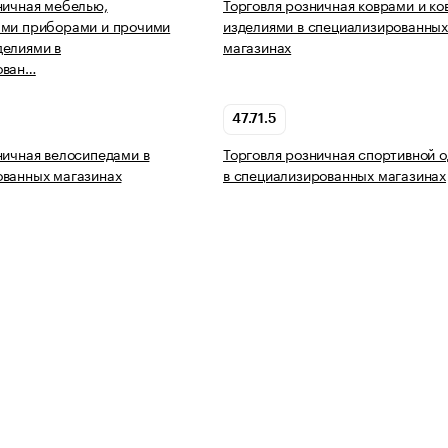
ничная мебелью,
Торговля розничная коврами и к
ыми приборами и прочими
изделиями в специализированны
делиями в
магазинах
ован…
47.71.5
ничная велосипедами в
Торговля розничная спортивной 
ованных магазинах
в специализированных магазинах