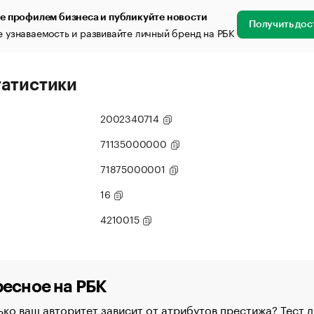
е профилем бизнеса и публикуйте новости
Получить дос
 узнаваемость и развивайте личный бренд на РБК
татистики
2002340714
71135000000
71875000001
16
4210015
есное на РБК
ко ваш авторитет зависит от атрибутов престижа? Тест д