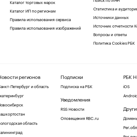
Каталог торговых марок
Статистика и аудитори
Каталог ИП по регионам
Источники данных
Правила использования сервиса
Источник отчетности 
Правила использования изображений
Вопросы и ответы
Политика Cookies РБК
Новости регионов
Подписки
РБК Н
анкт-Петербург и область
Подписка на РБК
iOS
катеринбург
Androi
Уведомления
Новосибирск
Други
RSS Новости
Башкортостан
Оповещения RBC.ru
Домены
ологодская область
Рег.об
Калининград
Рег.ре