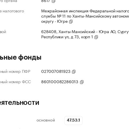
го органа
8617
 налогового
Межрайонная инспекция Федеральной налог
службы № 11 по Ханты-Мансийскому автоном
округу - Югре
вой
628408, Ханты-Мансийский - Югра АО, Сургут
Республики ул, д 73, корп 1
ьные фонды
нный номер ПФР
027007081923
нный номер ФСС
860100082286013
еятельности
47.53.1
ОСНОВНОЙ