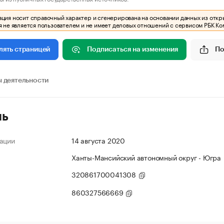
ия носит справочный характер и сгенерирована на основании данных из откр
 не является пользователем и не имеет деловых отношений с сервисом РБК Ко
Подписаться на изменения
По
лять страницей
 деятельности
ль
ации
14 августа 2020
Ханты-Мансийский автономный округ - Югра
320861700041308
860327566669