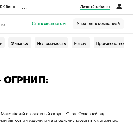
...
БК Вино
Личный кабинет
Стать экспертом
Управлять компанией
кте
азета
жи
Финансы
Недвижимость
Ретейл
Производство
— ОГРНИП:
-Мансийский автономный округ - Югра. Основной вид
ими бытовыми изделиями в специализированных магазинах.