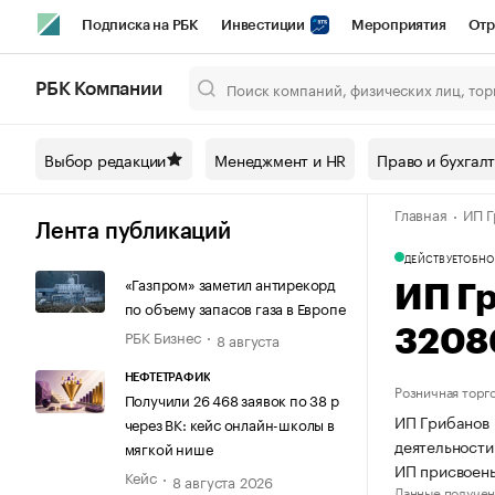
Подписка на РБК
Инвестиции
Мероприятия
Отр
Спорт
Школа управления РБК
РБК Образование
РБ
РБК Компании
Город
Стиль
Крипто
РБК Бизнес-среда
Дискусси
Выбор редакции
Менеджмент и HR
Право и бухгал
Спецпроекты СПб
Конференции СПб
Спецпроекты
Главная
ИП Г
Технологии и медиа
Финансы
Рынок наличной валют
Лента публикаций
ДЕЙСТВУЕТ
ОБНО
«Газпром» заметил антирекорд
ИП Г
по объему запасов газа в Европе
РБК Бизнес
3208
8 августа
НЕФТЕТРАФИК
Розничная торг
Получили 26 468 заявок по 38 р
ИП Грибанов 
через ВК: кейс онлайн-школы в
деятельности
мягкой нише
ИП присвоен
Кейс
8 августа 2026
Данные получен