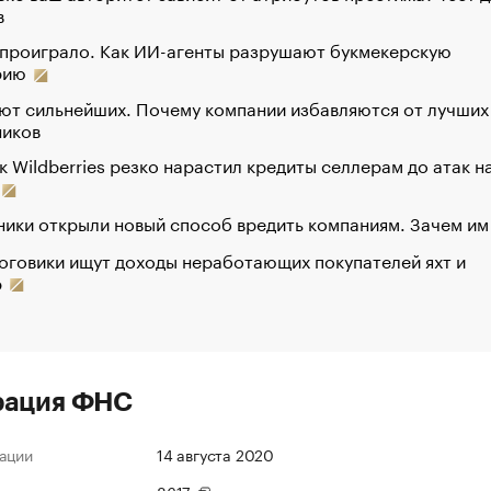
в
 проиграло. Как ИИ-агенты разрушают букмекерскую
рию
ют сильнейших. Почему компании избавляются от лучших
ников
к Wildberries резко нарастил кредиты селлерам до атак н
ики открыли новый способ вредить компаниям. Зачем им
оговики ищут доходы неработающих покупателей яхт и
р
рация ФНС
ации
14 августа 2020