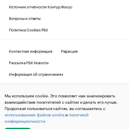
Источник отчетности Контур.Фокус
Вопросы и ответы
Политика Cookies РБК
Контактная информация
Редакция
Рассылка РБК Новости
Информация об ограничениях
Правовая информация
О соблюдении авторских прав
Мы используем cookie. Это позволяет нам анализировать
© АО «РОСБИЗНЕСКОНСАЛТИНГ»,
1995–2026.
Сообщения
и материалы информационного агентства «РБК»
взаимодействие посетителей с сайтом и делать его лучше.
(зарегистрировано Федеральной службой по надзору в сфере
Продолжая пользоваться сайтом, вы соглашаетесь с
связи, информационных технологий и массовых
использованием файлов cookie
и
политикой
коммуникаций (Роскомнадзор) 09.12.2015 за номером ИА
№ФС77-63848) сопровождаются пометкой «РБК». Отдельные
конфиденциальности
.
публикации могут содержать информацию,
не предназначенную для пользователей