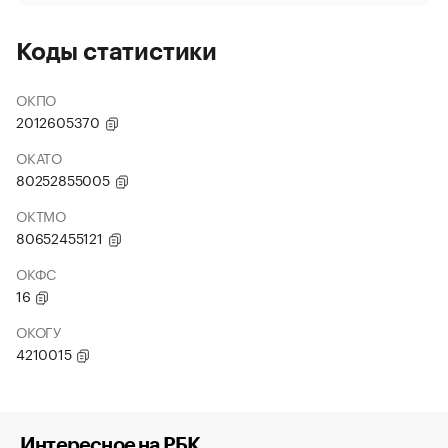
Коды статистики
ОКПО
2012605370
ОКАТО
80252855005
ОКТМО
80652455121
ОКФС
16
ОКОГУ
4210015
Интересное на РБК