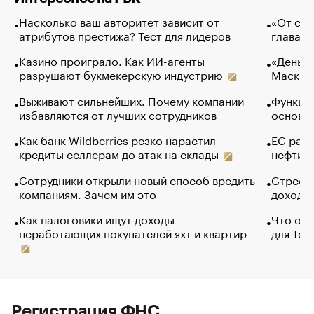
Насколько ваш авторитет зависит от
«От спо
атрибутов престижа? Тест для лидеров
глава к
Казино проиграло. Как ИИ-агенты
«Деньги
разрушают букмекерскую индустрию
Маск в 
Выживают сильнейших. Почему компании
Функции
избавляются от лучших сотрудников
основ э
Как банк Wildberries резко нарастил
ЕС раз
кредиты селлерам до атак на склады
нефти —
Сотрудники открыли новый способ вредить
Стресс 
компаниям. Зачем им это
доходов
Как налоговики ищут доходы
Что обв
неработающих покупателей яхт и квартир
для Tel
Регистрация ФНС