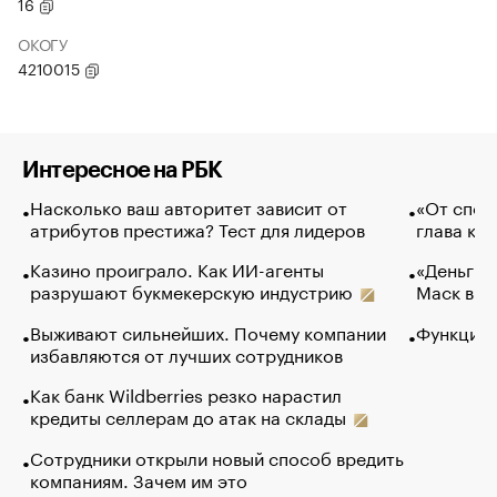
16
ОКОГУ
4210015
Интересное на РБК
Насколько ваш авторитет зависит от
«От спор
атрибутов престижа? Тест для лидеров
глава ко
Казино проиграло. Как ИИ-агенты
«Деньги б
разрушают букмекерскую индустрию
Маск в и
Выживают сильнейших. Почему компании
Функции 
избавляются от лучших сотрудников
Как банк Wildberries резко нарастил
кредиты селлерам до атак на склады
Сотрудники открыли новый способ вредить
компаниям. Зачем им это