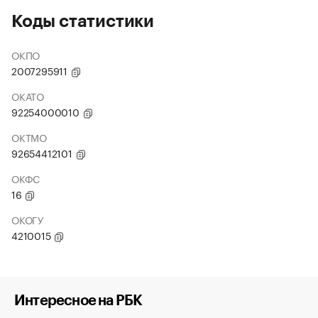
Коды статистики
ОКПО
2007295911
ОКАТО
92254000010
ОКТМО
92654412101
ОКФС
16
ОКОГУ
4210015
Интересное на РБК