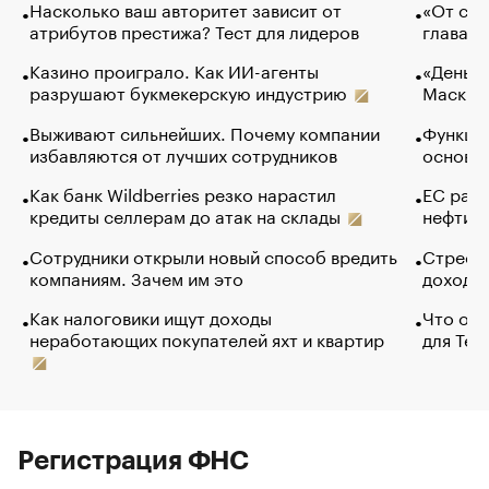
Насколько ваш авторитет зависит от
«От спо
атрибутов престижа? Тест для лидеров
глава к
Казино проиграло. Как ИИ-агенты
«Деньги
разрушают букмекерскую индустрию
Маск в 
Выживают сильнейших. Почему компании
Функции
избавляются от лучших сотрудников
основ э
Как банк Wildberries резко нарастил
ЕС раз
кредиты селлерам до атак на склады
нефти —
Сотрудники открыли новый способ вредить
Стресс 
компаниям. Зачем им это
доходов
Как налоговики ищут доходы
Что обв
неработающих покупателей яхт и квартир
для Tel
Регистрация ФНС