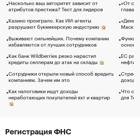
Насколько ваш авторитет зависит от
«От спо
атрибутов престижа? Тест для лидеров
глава к
Казино проиграло. Как ИИ-агенты
«Деньги
разрушают букмекерскую индустрию
Маск в 
Выживают сильнейших. Почему компании
Функции
избавляются от лучших сотрудников
основ э
Как банк Wildberries резко нарастил
ЕС раз
кредиты селлерам до атак на склады
нефти —
Сотрудники открыли новый способ вредить
Стресс 
компаниям. Зачем им это
доходов
Как налоговики ищут доходы
Что обв
неработающих покупателей яхт и квартир
для Tel
Регистрация ФНС