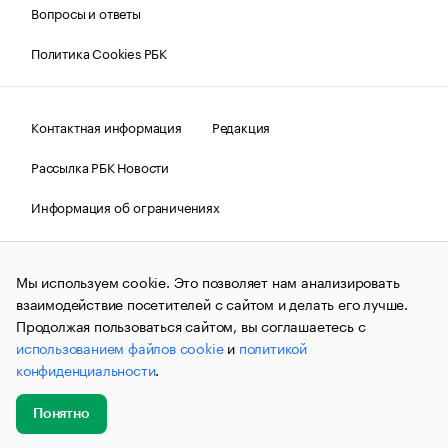
Вопросы и ответы
Политика Cookies РБК
Контактная информация
Редакция
Рассылка РБК Новости
Информация об ограничениях
Правовая информация
О соблюдении авторских прав
Мы используем cookie. Это позволяет нам анализировать
© АО «РОСБИЗНЕСКОНСАЛТИНГ»,
1995–2026.
Сообщения
и материалы информационного агентства «РБК»
взаимодействие посетителей с сайтом и делать его лучше.
(зарегистрировано Федеральной службой по надзору в сфере
Продолжая пользоваться сайтом, вы соглашаетесь с
связи, информационных технологий и массовых
использованием файлов cookie
и
политикой
коммуникаций (Роскомнадзор) 09.12.2015 за номером ИА
№ФС77-63848) сопровождаются пометкой «РБК». Отдельные
конфиденциальности
.
публикации могут содержать информацию,
не предназначенную для пользователей
до 18 лет.
companycardsfeedback@rbc.ru
Понятно
Добавить
Главное
Эксперты
Кейсы
Мероприятия