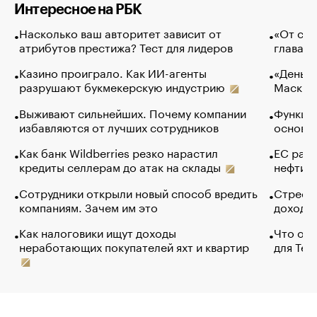
Интересное на РБК
Насколько ваш авторитет зависит от
«От спо
атрибутов престижа? Тест для лидеров
глава к
Казино проиграло. Как ИИ-агенты
«Деньги
разрушают букмекерскую индустрию
Маск в 
Выживают сильнейших. Почему компании
Функции
избавляются от лучших сотрудников
основ э
Как банк Wildberries резко нарастил
ЕС раз
кредиты селлерам до атак на склады
нефти —
Сотрудники открыли новый способ вредить
Стресс 
компаниям. Зачем им это
доходов
Как налоговики ищут доходы
Что обв
неработающих покупателей яхт и квартир
для Tel