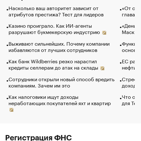
Насколько ваш авторитет зависит от
«От спо
атрибутов престижа? Тест для лидеров
глава к
Казино проиграло. Как ИИ-агенты
«Деньги
разрушают букмекерскую индустрию
Маск в 
Выживают сильнейших. Почему компании
Функции
избавляются от лучших сотрудников
основ э
Как банк Wildberries резко нарастил
ЕС раз
кредиты селлерам до атак на склады
нефти —
Сотрудники открыли новый способ вредить
Стресс 
компаниям. Зачем им это
доходов
Как налоговики ищут доходы
Что обв
неработающих покупателей яхт и квартир
для Tel
Регистрация ФНС