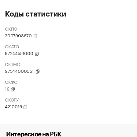
Коды статистики
ОКПО
2007908670
ОКАТО
97244551000
ОКТМО
97544000051
ОКФС
16
ОКОГУ
4210015
Интересное на РБК